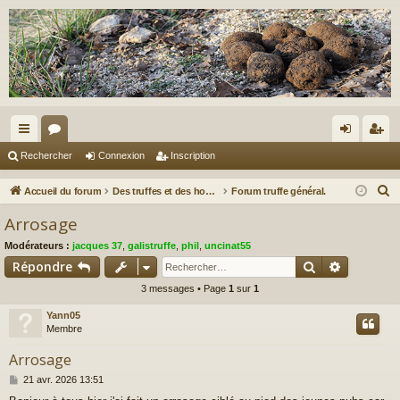
ac
or
on
ns
Rechercher
Connexion
Inscription
co
u
ne
cri
R
Accueil du forum
Des truffes et des hommes.
Forum truffe général.
ur
m
xi
pti
e
Arrosage
c
ci
s
on
on
Modérateurs :
jacques 37
,
galistruffe
,
phil
,
uncinat55
h
s
Rechercher
Recherch
Répondre
e
3 messages • Page
1
sur
1
r
c
Yann05
h
Membre
e
Arrosage
r
M
21 avr. 2026 13:51
e