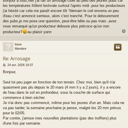
Bonjour à tous,hier j'ai fait un arrosage ciblé au pied des jeunes pubs car
s
les températures frôlent lestivale surtout l'après midi..pour les producteurs
s
a
j'ai hésité car cela me paraît encore tôt ?demain le ciel enverra un peu
g
d'eau c'est annoncé serrieux, alors c'est tranché. Pour le debourement
e
des pubs,je me pose une question, peut-être bête ou pas mais ,avez
vous remarqué qu'un producteur deboure plus précoce qu'un non
producteur?
au plaisir yann
bion
t
Membre
Re: Arrosage
M
24 avr. 2026 19:37
e
Bonjour,
s
s
a
Seul toi peu juger en fonction de ton terrain. Chez moi, bien qu'il n'ai
g
quasiment pas plu depuis le 20 mars (4 mm il y a 2 jours), il y a encore
e
de l'eau dans le sol en profondeur, sous la couche de surface qui
commence à bien sécher.
Je n'ai donc pas commencé, même pour les jeunes d'un an. Mais cela ne
va pas tarder, la semaine prochaine je pense, malgré les 20 mm prévus
pour le 02/05.
Par contre, j'arrose mes nouvelles plantations (pas des truffiers) plus
d'une fois par semaine.