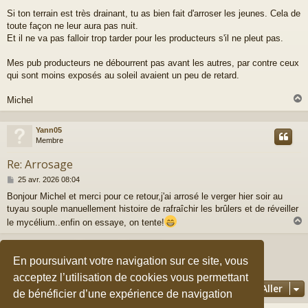
Si ton terrain est très drainant, tu as bien fait d'arroser les jeunes. Cela de
toute façon ne leur aura pas nuit.
Et il ne va pas falloir trop tarder pour les producteurs s'il ne pleut pas.
Mes pub producteurs ne débourrent pas avant les autres, par contre ceux
qui sont moins exposés au soleil avaient un peu de retard.
Michel
Yann05
t
Membre
Re: Arrosage
M
25 avr. 2026 08:04
e
Bonjour Michel et merci pour ce retour,j'ai arrosé le verger hier soir au
s
tuyau souple manuellement histoire de rafraîchir les brûlers et de réveiller
s
a
le mycélium..enfin on essaye, on tente!
g
e
Répondre
t
En poursuivant votre navigation sur ce site, vous
3 messages • Page
1
sur
1
acceptez l’utilisation de cookies vous permettant
Aller
de bénéficier d’une expérience de navigation