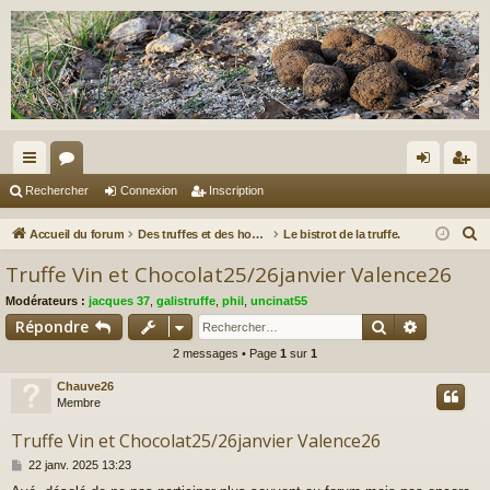
ac
or
on
ns
Rechercher
Connexion
Inscription
co
u
ne
cri
R
Accueil du forum
Des truffes et des hommes.
Le bistrot de la truffe.
ur
m
xi
pti
e
Truffe Vin et Chocolat25/26janvier Valence26
c
ci
s
on
on
Modérateurs :
jacques 37
,
galistruffe
,
phil
,
uncinat55
h
s
Rechercher
Recherch
Répondre
e
2 messages • Page
1
sur
1
r
c
Chauve26
h
Membre
e
Truffe Vin et Chocolat25/26janvier Valence26
r
M
22 janv. 2025 13:23
e