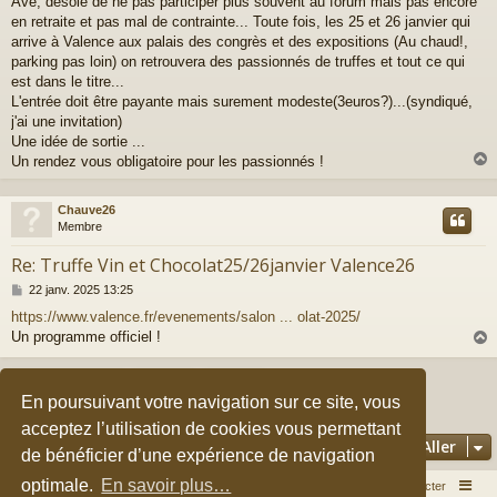
Avé, désolé de ne pas participer plus souvent au forum mais pas encore
s
en retraite et pas mal de contrainte... Toute fois, les 25 et 26 janvier qui
s
a
arrive à Valence aux palais des congrès et des expositions (Au chaud!,
g
parking pas loin) on retrouvera des passionnés de truffes et tout ce qui
e
est dans le titre...
L'entrée doit être payante mais surement modeste(3euros?)...(syndiqué,
j'ai une invitation)
Une idée de sortie ...
Un rendez vous obligatoire pour les passionnés !
Chauve26
t
Membre
Re: Truffe Vin et Chocolat25/26janvier Valence26
M
22 janv. 2025 13:25
e
https://www.valence.fr/evenements/salon ... olat-2025/
s
Un programme officiel !
s
a
g
Répondre
e
t
En poursuivant votre navigation sur ce site, vous
2 messages • Page
1
sur
1
acceptez l’utilisation de cookies vous permettant
Aller
de bénéficier d’une expérience de navigation
optimale.
En savoir plus…
Accueil du forum
Nous contacter