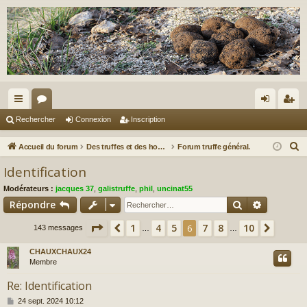
ac
or
on
ns
Rechercher
Connexion
Inscription
co
u
ne
cri
R
Accueil du forum
Des truffes et des hommes.
Forum truffe général.
ur
m
xi
pti
e
Identification
c
ci
s
on
on
Modérateurs :
jacques 37
,
galistruffe
,
phil
,
uncinat55
h
s
Rechercher
Recherch
Répondre
e
r
Page
6
sur
10
1
4
5
7
8
10
Précédent
6
Suivan
143 messages
…
…
c
CHAUXCHAUX24
h
Membre
e
r
Re: Identification
M
24 sept. 2024 10:12