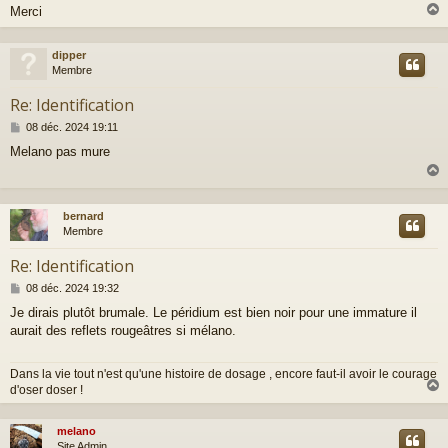
Merci
dipper
t
Membre
Re: Identification
M
08 déc. 2024 19:11
e
Melano pas mure
s
s
a
g
e
bernard
t
Membre
Re: Identification
M
08 déc. 2024 19:32
e
Je dirais plutôt brumale. Le péridium est bien noir pour une immature il
s
aurait des reflets rougeâtres si mélano.
s
a
g
Dans la vie tout n'est qu'une histoire de dosage , encore faut-il avoir le courage
e
d'oser doser !
melano
t
Site Admin