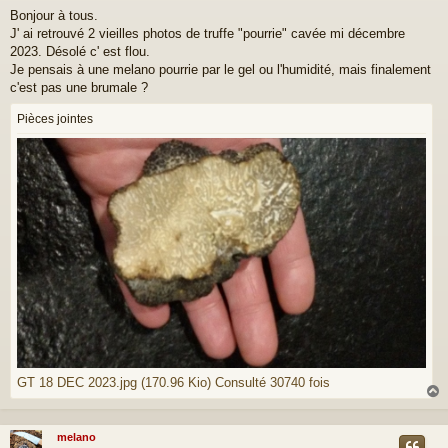
e
Bonjour à tous.
s
J' ai retrouvé 2 vieilles photos de truffe "pourrie" cavée mi décembre
s
a
2023. Désolé c' est flou.
g
Je pensais à une melano pourrie par le gel ou l'humidité, mais finalement
e
c'est pas une brumale ?
Pièces jointes
GT 18 DEC 2023.jpg (170.96 Kio) Consulté 30740 fois
melano
t