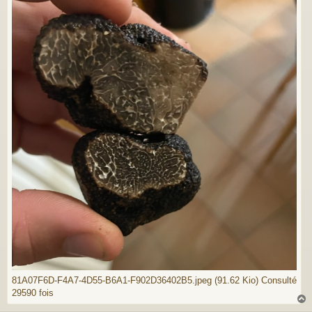
81A07F6D-F4A7-4D55-B6A1-F902D36402B5.jpeg (91.62 Kio) Consulté
29590 fois