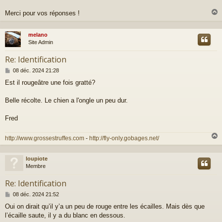
Merci pour vos réponses !
melano
t
Site Admin
Re: Identification
M
08 déc. 2024 21:28
e
Est il rougeâtre une fois gratté?
s
s
a
Belle récolte. Le chien a l'ongle un peu dur.
g
e
Fred
http://www.grossestruffes.com
-
http://fly-only.gobages.net/
loupiote
t
Membre
Re: Identification
M
08 déc. 2024 21:52
e
Oui on dirait qu’il y’a un peu de rouge entre les écailles. Mais dès que
s
l’écaille saute, il y a du blanc en dessous.
s