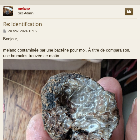
melano
t
Site Admin
Re: Identification
M
20 nov. 2024 11:15
e
Bonjour,
s
s
a
melano contaminée par une bactérie pour moi. À titre de comparaison,
g
une brumales trouvée ce matin.
e