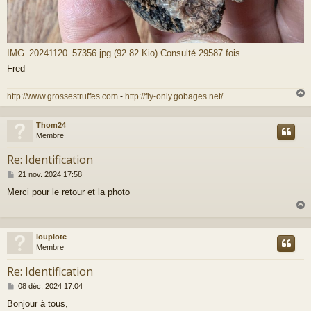
IMG_20241120_57356.jpg (92.82 Kio) Consulté 29587 fois
Fred
http://www.grossestruffes.com
-
http://fly-only.gobages.net/
Thom24
t
Membre
Re: Identification
M
21 nov. 2024 17:58
e
Merci pour le retour et la photo
s
s
a
g
e
loupiote
t
Membre
Re: Identification
M
08 déc. 2024 17:04
e
Bonjour à tous,
s