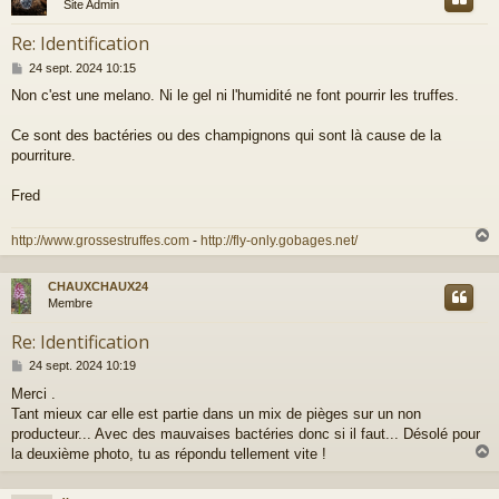
Site Admin
Re: Identification
M
24 sept. 2024 10:15
e
Non c'est une melano. Ni le gel ni l'humidité ne font pourrir les truffes.
s
s
a
Ce sont des bactéries ou des champignons qui sont là cause de la
g
pourriture.
e
Fred
http://www.grossestruffes.com
-
http://fly-only.gobages.net/
CHAUXCHAUX24
t
Membre
Re: Identification
M
24 sept. 2024 10:19
e
Merci .
s
Tant mieux car elle est partie dans un mix de pièges sur un non
s
a
producteur... Avec des mauvaises bactéries donc si il faut... Désolé pour
g
la deuxième photo, tu as répondu tellement vite !
e