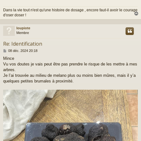
Dans la vie tout n'est qu'une histoire de dosage , encore faut-il avoir le courage
d'oser doser !
loupiote
t
Membre
Re: Identification
M
08 déc. 2024 20:18
e
Mince
s
Vu vos doutes je vais peut être pas prendre le risque de les mettre à mes
s
a
arbres.
g
Je l’ai trouvée au milieu de melano plus ou moins bien mûres, mais il y’a
e
quelques petites brumales à proximité.