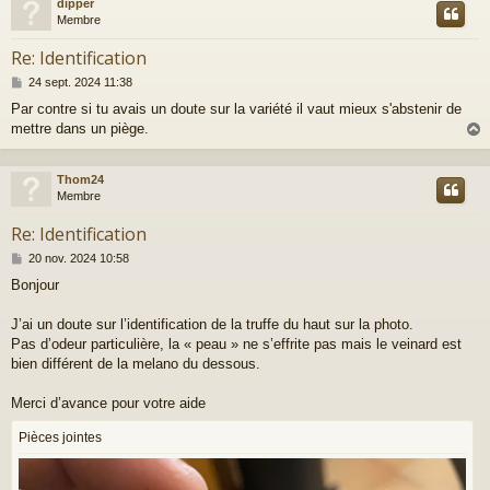
dipper
t
Membre
Re: Identification
M
24 sept. 2024 11:38
e
Par contre si tu avais un doute sur la variété il vaut mieux s'abstenir de
s
mettre dans un piège.
s
a
g
e
Thom24
t
Membre
Re: Identification
M
20 nov. 2024 10:58
e
Bonjour
s
s
a
J’ai un doute sur l’identification de la truffe du haut sur la photo.
g
Pas d’odeur particulière, la « peau » ne s’effrite pas mais le veinard est
e
bien différent de la melano du dessous.
Merci d’avance pour votre aide
Pièces jointes