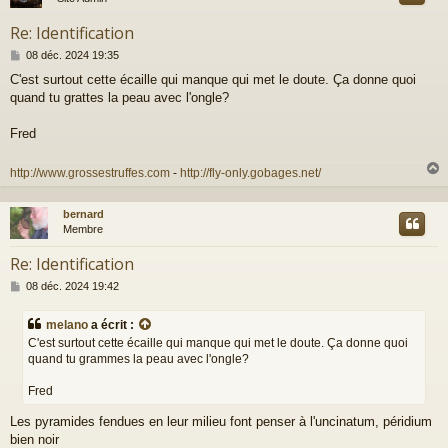
Re: Identification
M
08 déc. 2024 19:35
e
C'est surtout cette écaille qui manque qui met le doute. Ça donne quoi
s
quand tu grattes la peau avec l'ongle?
s
a
g
Fred
e
http://www.grossestruffes.com
-
http://fly-only.gobages.net/
bernard
t
Membre
Re: Identification
M
08 déc. 2024 19:42
e
s
melano
a écrit :
s
C'est surtout cette écaille qui manque qui met le doute. Ça donne quoi
a
quand tu grammes la peau avec l'ongle?
g
e
Fred
Les pyramides fendues en leur milieu font penser à l'uncinatum, péridium
bien noir