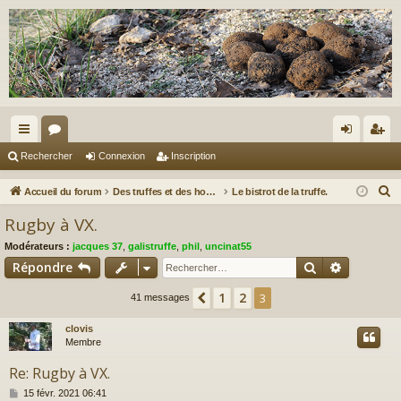
ac
or
on
ns
Rechercher
Connexion
Inscription
co
u
ne
cri
R
Accueil du forum
Des truffes et des hommes.
Le bistrot de la truffe.
ur
m
xi
pti
e
Rugby à VX.
c
ci
s
on
on
Modérateurs :
jacques 37
,
galistruffe
,
phil
,
uncinat55
h
s
Rechercher
Recherch
Répondre
e
r
1
2
Précédent
3
41 messages
c
clovis
h
Membre
e
r
Re: Rugby à VX.
M
15 févr. 2021 06:41