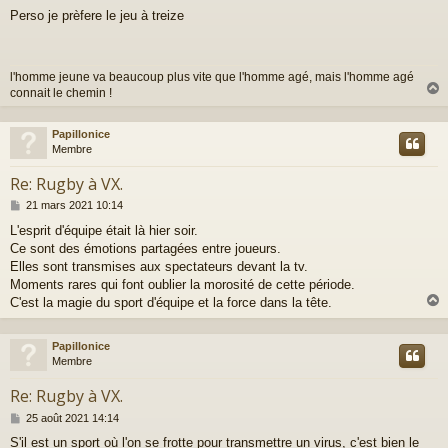
e
Perso je prèfere le jeu à treize
s
s
a
g
l'homme jeune va beaucoup plus vite que l'homme agé, mais l'homme agé
e
connait le chemin !
Papillonice
t
Membre
Re: Rugby à VX.
M
21 mars 2021 10:14
e
L'esprit d'équipe était là hier soir.
s
Ce sont des émotions partagées entre joueurs.
s
a
Elles sont transmises aux spectateurs devant la tv.
g
Moments rares qui font oublier la morosité de cette période.
e
C'est la magie du sport d'équipe et la force dans la tête.
Papillonice
t
Membre
Re: Rugby à VX.
M
25 août 2021 14:14
e
S'il est un sport où l'on se frotte pour transmettre un virus, c'est bien le
s