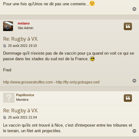
Pour une fois qu'Urios ne dit pas une connerie...
s
s
a
g
e
melano
t
Site Admin
Re: Rugby à VX.
M
25 août 2021 19:15
e
Dommage qu'il n'existe pas de de vaccin pour ça quand on voit ce qui se
s
passe dans les stades du sud est de la France.
s
a
g
Fred
e
http://www.grossestruffes.com
-
http://fly-only.gobages.net/
Papillonice
t
Membre
Re: Rugby à VX.
M
25 août 2021 21:04
e
Le vaccin qu'ils ont trouvé à Nice, c'est d'interposer entre les tribunes et
s
le terrain, un filet anti projectiles.
s
a