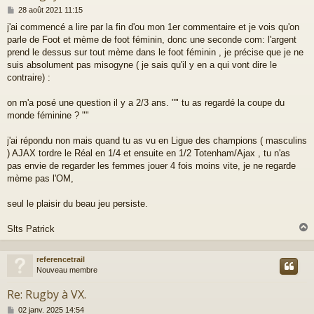
M
28 août 2021 11:15
e
j'ai commencé a lire par la fin d'ou mon 1er commentaire et je vois qu'on
s
parle de Foot et mème de foot féminin, donc une seconde com: l'argent
s
a
prend le dessus sur tout mème dans le foot féminin , je précise que je ne
g
suis absolument pas misogyne ( je sais qu'il y en a qui vont dire le
e
contraire) :
on m'a posé une question il y a 2/3 ans. "" tu as regardé la coupe du
monde féminine ? ""
j'ai répondu non mais quand tu as vu en Ligue des champions ( masculins
) AJAX tordre le Réal en 1/4 et ensuite en 1/2 Totenham/Ajax , tu n'as
pas envie de regarder les femmes jouer 4 fois moins vite, je ne regarde
mème pas l'OM,
seul le plaisir du beau jeu persiste.
Slts Patrick
referencetrail
t
Nouveau membre
Re: Rugby à VX.
M
02 janv. 2025 14:54