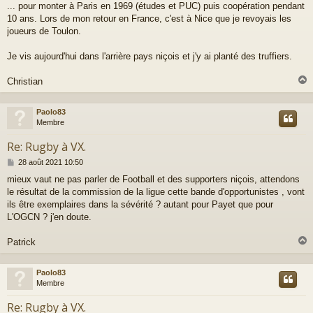
... pour monter à Paris en 1969 (études et PUC) puis coopération pendant
10 ans. Lors de mon retour en France, c'est à Nice que je revoyais les
joueurs de Toulon.
Je vis aujourd'hui dans l'arrière pays niçois et j'y ai planté des truffiers.
Christian
Paolo83
t
Membre
Re: Rugby à VX.
M
28 août 2021 10:50
e
mieux vaut ne pas parler de Football et des supporters niçois, attendons
s
le résultat de la commission de la ligue cette bande d'opportunistes , vont
s
a
ils être exemplaires dans la sévérité ? autant pour Payet que pour
g
L'OGCN ? j'en doute.
e
Patrick
Paolo83
t
Membre
Re: Rugby à VX.