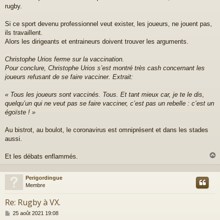
rugby.
s
a
g
Si ce sport devenu professionnel veut exister, les joueurs, ne jouent pas,
e
ils travaillent.
Alors les dirigeants et entraineurs doivent trouver les arguments.
Christophe Urios ferme sur la vaccination.
Pour conclure, Christophe Urios s’est montré très cash concernant les
joueurs refusant de se faire vacciner. Extrait:
« Tous les joueurs sont vaccinés. Tous. Et tant mieux car, je te le dis,
quelqu’un qui ne veut pas se faire vacciner, c’est pas un rebelle : c’est un
égoïste ! »
Au bistrot, au boulot, le coronavirus est omniprésent et dans les stades
aussi.
Et les débats enflammés.
Perigordingue
t
Membre
Re: Rugby à VX.
M
25 août 2021 19:08
e