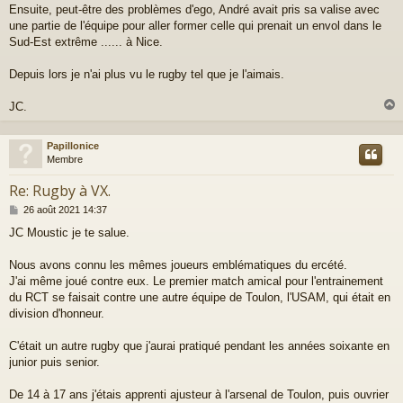
Ensuite, peut-être des problèmes d'ego, André avait pris sa valise avec
une partie de l'équipe pour aller former celle qui prenait un envol dans le
Sud-Est extrême ...... à Nice.
Depuis lors je n'ai plus vu le rugby tel que je l'aimais.
JC.
Papillonice
t
Membre
Re: Rugby à VX.
M
26 août 2021 14:37
e
JC Moustic je te salue.
s
s
a
Nous avons connu les mêmes joueurs emblématiques du ercété.
g
J'ai même joué contre eux. Le premier match amical pour l'entrainement
e
du RCT se faisait contre une autre équipe de Toulon, l'USAM, qui était en
division d'honneur.
C'était un autre rugby que j'aurai pratiqué pendant les années soixante en
junior puis senior.
De 14 à 17 ans j'étais apprenti ajusteur à l'arsenal de Toulon, puis ouvrier