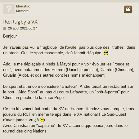
g
e
Moustiic
t
Membre
Re: Rugby à VX.
M
26 août 2021 06:27
e
Bonjour,
s
s
a
Je n'avais pas vu la "rugbique" de l'ovale, pas plus que des "truffes" dans
g
un stade. Oui, le sport rassemble, d'où l'esprit d'équipe.
e
Ado, je me déplaçais à pieds à Mayol pour y voir évoluer les "rouge et
noir", avec notamment les Herrero (Daniel je précise), Carrère (Christian),
Gruarin (Aldo), et qqs autres dont les noms m'échappent
Le sport était encore considéré "amateur", André tenait un restaurant sur
le port, "Aldo Sport" au bas du cours Lafayette, un "prêt-à-porter" pour
Christian proche de la place Puget.
Ce trio là avaient fait partie du XV de France. Rendez vous compte, trois
joueurs du RCT en même temps dans le XV national ! Le Sud-Ouest
n'avait jamais vu çà
Avec Christian en "capitaine", le XV a connu qqs beaux jours dans le
tournoi des cinq Nations.