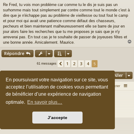
e
Re Fred, tu vois mon problème car comme tu le dis je suis pas un
s
surhomme mais tout simplement par contre comme tout le monde c'est à
s
a
dire que je n'échappe pas au problème de vieillesse ou tout fout le camp
g
et pour moi qui avait une patience comme défaut des chasseurs,
e
pecheurs et bien maintenant malheureusement elle se barre de jour en
jour alors faire les recherches que tu me proposes je sais que je n'y
arreverai pas. En tout cas je te souhaite de passer de joyeuses fêtes et
une bonne année. Amicalement. Maurice.
Répondre
t
1
2
3
4
Précédent
5
61 messages
Aller
En poursuivant votre navigation sur ce site, vous
Accueil du forum
Nous contacter
acceptez l’utilisation de cookies vous permettant
de bénéficier d’une expérience de navigation
Développé par
phpBB
® Forum Software © phpBB Limited
Style par
Arty
&
halilesen
optimale.
En savoir plus…
Traduction française officielle
©
Qiaeru
Confidentialité
|
Conditions
J’accepte