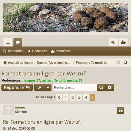
ac
or
on
ns
Rechercher
Connexion
Inscription
co
u
ne
cri
R
Accueil du forum
Des truffes et des hommes.
Forum truffe général.
ur
m
xi
pti
e
Formations en ligne par Wetruf.
c
ci
s
on
on
Modérateurs :
jacques 37
,
galistruffe
,
phil
,
uncinat55
h
s
Rechercher
Recherch
Répondre
e
r
1
2
3
4
Précédent
5
61 messages
c
momo
h
Membre
e
r
Re: Formations en ligne par Wetruf.
M
24 déc. 2025 00:00