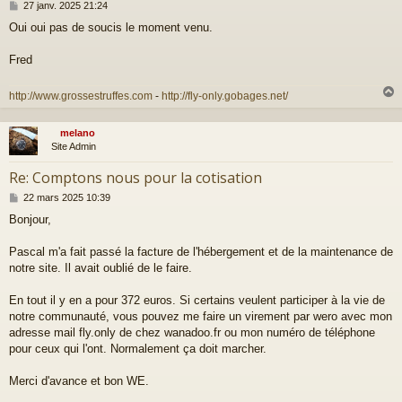
M
27 janv. 2025 21:24
e
Oui oui pas de soucis le moment venu.
s
s
a
Fred
g
e
http://www.grossestruffes.com
-
http://fly-only.gobages.net/
melano
t
Site Admin
Re: Comptons nous pour la cotisation
M
22 mars 2025 10:39
e
Bonjour,
s
s
a
Pascal m'a fait passé la facture de l'hébergement et de la maintenance de
g
notre site. Il avait oublié de le faire.
e
En tout il y en a pour 372 euros. Si certains veulent participer à la vie de
notre communauté, vous pouvez me faire un virement par wero avec mon
adresse mail fly.only de chez wanadoo.fr ou mon numéro de téléphone
pour ceux qui l'ont. Normalement ça doit marcher.
Merci d'avance et bon WE.