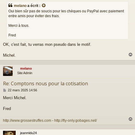
s
melano
a écrit :
s
Oui bien sûr pas de soucis pour les chèques ou PayPal avec paiement
a
entre amis pour éviter des frais.
g
e
Merci à tous.
Fred
OK, c'est fait, tu verras mon pseudo dans le motif.
Michel.
melano
t
Site Admin
Re: Comptons nous pour la cotisation
M
22 mars 2025 14:56
e
Merci Michel.
s
s
a
Fred
g
e
http://www.grossestruffes.com
-
http://fly-only.gobages.net/
jeanmidu24
t