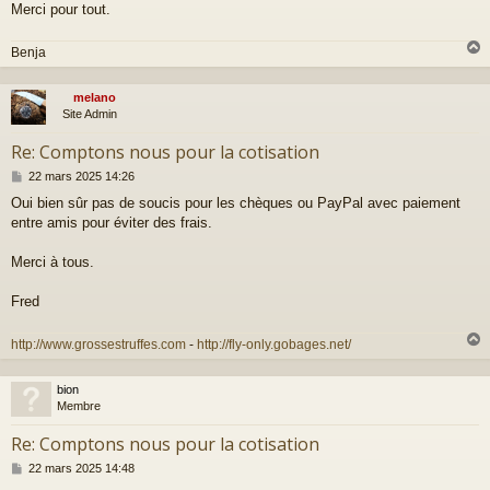
g
Merci pour tout.
e
Benja
melano
t
Site Admin
Re: Comptons nous pour la cotisation
M
22 mars 2025 14:26
e
Oui bien sûr pas de soucis pour les chèques ou PayPal avec paiement
s
entre amis pour éviter des frais.
s
a
g
Merci à tous.
e
Fred
http://www.grossestruffes.com
-
http://fly-only.gobages.net/
bion
t
Membre
Re: Comptons nous pour la cotisation
M
22 mars 2025 14:48
e