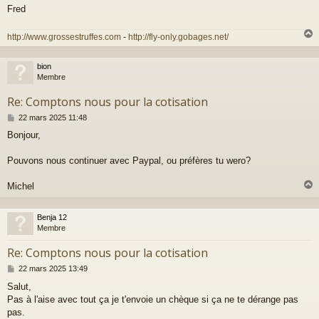
Fred
http://www.grossestruffes.com
-
http://fly-only.gobages.net/
bion
t
Membre
Re: Comptons nous pour la cotisation
M
22 mars 2025 11:48
e
Bonjour,
s
s
a
Pouvons nous continuer avec Paypal, ou préfères tu wero?
g
e
Michel
Benja 12
t
Membre
Re: Comptons nous pour la cotisation
M
22 mars 2025 13:49
e
Salut,
s
Pas à l'aise avec tout ça je t'envoie un chèque si ça ne te dérange pas
s
a
pas.