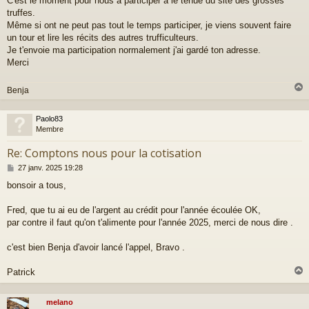
C'est le moment pour nous à participer à le tenue du site des grosses
s
a
truffes.
g
Même si ont ne peut pas tout le temps participer, je viens souvent faire
e
un tour et lire les récits des autres trufficulteurs.
Je t'envoie ma participation normalement j'ai gardé ton adresse.
Merci
Benja
Paolo83
t
Membre
Re: Comptons nous pour la cotisation
M
27 janv. 2025 19:28
e
bonsoir a tous,
s
s
a
Fred, que tu ai eu de l'argent au crédit pour l'année écoulée OK,
g
par contre il faut qu'on t'alimente pour l'année 2025, merci de nous dire .
e
c'est bien Benja d'avoir lancé l'appel, Bravo .
Patrick
melano
t