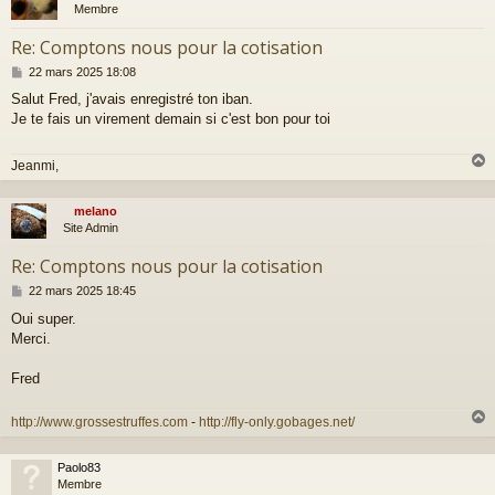
Membre
Re: Comptons nous pour la cotisation
M
22 mars 2025 18:08
e
Salut Fred, j'avais enregistré ton iban.
s
Je te fais un virement demain si c'est bon pour toi
s
a
g
Jeanmi,
e
melano
t
Site Admin
Re: Comptons nous pour la cotisation
M
22 mars 2025 18:45
e
Oui super.
s
Merci.
s
a
g
Fred
e
http://www.grossestruffes.com
-
http://fly-only.gobages.net/
Paolo83
t
Membre