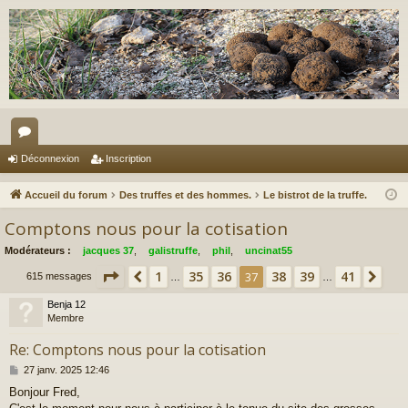
or
Déconnexion
Inscription
u
Accueil du forum
Des truffes et des hommes.
Le bistrot de la truffe.
m
Comptons nous pour la cotisation
s
Modérateurs :
jacques 37
,
galistruffe
,
phil
,
uncinat55
Page
37
sur
41
1
35
36
38
39
41
Précédent
37
Sui
615 messages
…
…
Benja 12
Membre
Re: Comptons nous pour la cotisation
M
27 janv. 2025 12:46
e
Bonjour Fred,
s