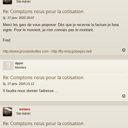
Site Admin
Re: Comptons nous pour la cotisation
M
27 janv. 2025 20:07
e
Merci les gars de vous proposer. Dès que je recevrai la facture je ferai
s
signe. Pour le moment, je n'en connais pas le montant.
s
a
g
Fred
e
http://www.grossestruffes.com
-
http://fly-only.gobages.net/
dipper
t
Membre
Re: Comptons nous pour la cotisation
M
27 janv. 2025 21:12
e
Il faudra nous donner l'adresse ....
s
s
a
g
e
melano
t
Site Admin
Re: Comptons nous pour la cotisation