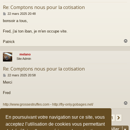
Re: Comptons nous pour la cotisation
M
22 mars 2025 20:48
e
bonsoir a tous,
s
s
a
Fred, j'ai ton iban, je m'en occupe vite.
g
e
Patrick
melano
t
Site Admin
Re: Comptons nous pour la cotisation
M
22 mars 2025 20:58
e
Merci
s
s
a
Fred
g
e
http://www.grossestruffes.com
-
http://fly-only.gobages.net/
Page
37
sur
41
En poursuivant votre navigation sur ce site, vous
1
35
36
38
39
41
t
Précédent
37
Sui
615 messages
…
…
acceptez l’utilisation de cookies vous permettant
Aller