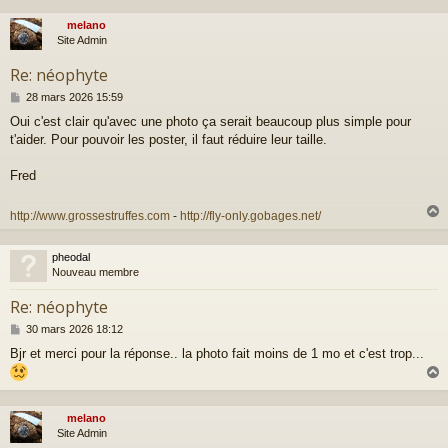
melano
t
Site Admin
Re: néophyte
M
28 mars 2026 15:59
e
Oui c'est clair qu'avec une photo ça serait beaucoup plus simple pour
s
t'aider. Pour pouvoir les poster, il faut réduire leur taille.
s
a
g
Fred
e
http://www.grossestruffes.com
-
http://fly-only.gobages.net/
pheodal
t
Nouveau membre
Re: néophyte
M
30 mars 2026 18:12
e
Bjr et merci pour la réponse.. la photo fait moins de 1 mo et c'est trop...
s
s
a
g
e
melano
t
Site Admin