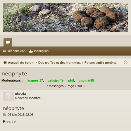
or
Déconnexion
Inscription
u
Accueil du forum
Des truffes et des hommes.
Forum truffe général.
m
néophyte
s
Modérateurs :
jacques 37
,
galistruffe
,
phil
,
uncinat55
7 messages • Page
1
sur
1
pheodal
Nouveau membre
néophyte
M
06 juin 2015 22:05
e
Bonjour,
s
s