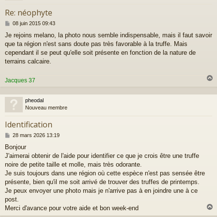
Re: néophyte
M
08 juin 2015 09:43
e
Je rejoins melano, la photo nous semble indispensable, mais il faut savoir
s
que ta région n'est sans doute pas très favorable à la truffe. Mais
s
a
cependant il se peut qu'elle soit présente en fonction de la nature de
g
terrains calcaire.
e
Jacques 37
pheodal
t
Nouveau membre
Identification
M
28 mars 2026 13:19
e
Bonjour
s
J'aimerai obtenir de l'aide pour identifier ce que je crois être une truffe
s
a
noire de petite taille et molle, mais très odorante.
g
Je suis toujours dans une région où cette espèce n'est pas sensée être
e
présente, bien qu'il me soit arrivé de trouver des truffes de printemps.
Je peux envoyer une photo mais je n'arrive pas à en joindre une à ce
post.
Merci d'avance pour votre aide et bon week-end