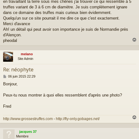
a
en travaillant la terre sous mes chênes j'ai trouver ce qui ressemble à 5
g
truffes variant de 3 à 6 cm de diamètre. Je suis complétement ignare
e
dans ce domaine des truffes mais curieux bien évidemment.
Quelqu'un sur ce site pourrait il me dire ce que c'est exactement.
Merci d'avance
Ah! un détail qui peut avoir son importance je suis de Normandie près
d'Alençon.
pheodal
melano
t
Site Admin
Re: néophyte
M
06 juin 2015 22:29
e
Bonjour,
s
s
a
Peux-tu nous montrer à quoi elles ressemblent d'après une photo?
g
e
Fred
http://www.grossestruffes.com
-
http://fly-only.gobages.net/
jacques 37
t
Membre