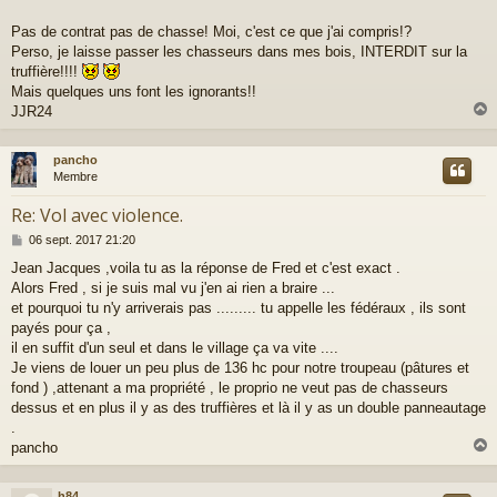
e
Pas de contrat pas de chasse! Moi, c'est ce que j'ai compris!?
Perso, je laisse passer les chasseurs dans mes bois, INTERDIT sur la
truffière!!!!
Mais quelques uns font les ignorants!!
JJR24
pancho
t
Membre
Re: Vol avec violence.
M
06 sept. 2017 21:20
e
Jean Jacques ,voila tu as la réponse de Fred et c'est exact .
s
Alors Fred , si je suis mal vu j'en ai rien a braire ...
s
a
et pourquoi tu n'y arriverais pas ......... tu appelle les fédéraux , ils sont
g
payés pour ça ,
e
il en suffit d'un seul et dans le village ça va vite ....
Je viens de louer un peu plus de 136 hc pour notre troupeau (pâtures et
fond ) ,attenant a ma propriété , le proprio ne veut pas de chasseurs
dessus et en plus il y as des truffières et là il y as un double panneautage
.
pancho
h84