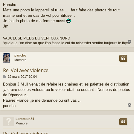
e
Pancho
s
Mets une photo le lappareil si tu as .... faut faire des photos de tout
s
a
maintenant et en cas de vol pour difuser .
g
Je fais la photo de ma femme aussi
e
Jm
VAUCLUSE PIEDS DU VENTOUX NORD
"quoique l'on dise ou que l'on fasse le cul du rabassier sentira toujours le thym"
pancho
t
Membre
Re: Vol avec violence.
M
19 mars 2017 10:04
e
Bonjour J M ,il venait de refaire les chaines et les palettes de distribution
s
,a croire que les voleurs ou le voleur était au courant . Non pas de photos
s
a
de l'épandeur .
g
Pauvre France ,je me demande ou ont vas ...
e
pancho
Leromain84
t
Membre
Re: Vol avec violence.