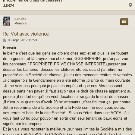
(Problèmes de droits de chasse?)
JJR24
pancho
t
Membre
Re: Vol avec violence.
M
06 sept. 2017 19:53
e
Bonsoir ,
s
le blème c'est que les gens se croient chez eux et en plus ils se foutent
s
a
de ta gueule ,et là croyez moi chez moi ,GGGRRRRRRr, je n'ai pas vue
g
les panneaux ( PROPRIETE PRIVE CHASSE INTERDITE),passer par
e
dessus les barrières ,dessus les clôtures etc etc quand j'ai retiré ma
propriété de la Société de chasse ,j'ai eu des menaces écrites et verbales
,a chaque fois la Gendarmerie en a été informé ,plainte ou main courante
.Je ne vois pas pourquoi je paie les impôts et que ces Mrs chassent
dessus sans rien payer .Il faut savoir que le droit de chasse appartient au
proprio ,il en fait ce qu'il en veut ,location ,il se garde le droit de chasser
,il n'est plus question d'avoir 20 hc attenants ,c'est fini tout ça .par contre
,lettre recommandé a la Société et a la Fédé comme quoi vous sortez
vos terres et bois de la dite Société . Si vous ^étes dans une ACCA ,là il
vous faut 60 hc pour pouvoir en sortir d'un seul tenant ou baux écrits et
signés par les proprios .
Et je vais vous raconter la meilleure ,sur mes limites la Société a mis des
panneaux ( RESERVE de CHASSE ) en croyant que c'était déjà fait .... le