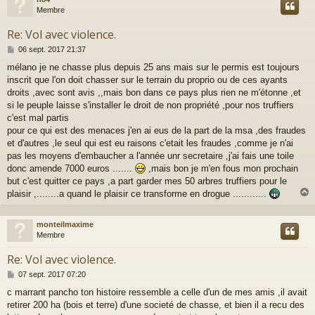
t
Membre
Re: Vol avec violence.
M
06 sept. 2017 21:37
e
mélano je ne chasse plus depuis 25 ans mais sur le permis est toujours
s
inscrit que l'on doit chasser sur le terrain du proprio ou de ces ayants
s
a
droits ,avec sont avis ,,mais bon dans ce pays plus rien ne m'étonne ,et
g
si le peuple laisse s'installer le droit de non propriété ,pour nos truffiers
e
c'est mal partis
pour ce qui est des menaces j'en ai eus de la part de la msa ,des fraudes
et d'autres ,le seul qui est eu raisons c'etait les fraudes ,comme je n'ai
pas les moyens d'embaucher a l'année unr secretaire ,j'ai fais une toile
donc amende 7000 euros .......
,mais bon je m'en fous mon prochain
but c'est quitter ce pays ,a part garder mes 50 arbres truffiers pour le
plaisir ,........a quand le plaisir ce transforme en drogue ............
monteilmaxime
t
Membre
Re: Vol avec violence.
M
07 sept. 2017 07:20
e
c marrant pancho ton histoire ressemble a celle d'un de mes amis ,il avait
s
retirer 200 ha (bois et terre) d'une societé de chasse, et bien il a recu des
s