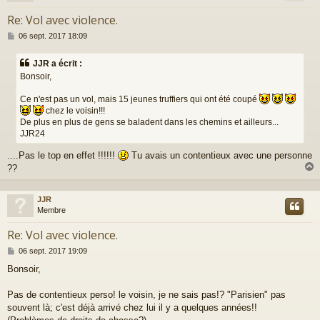
Re: Vol avec violence.
M
06 sept. 2017 18:09
e
s
JJR a écrit :
s
Bonsoir,
a
g
Ce n'est pas un vol, mais 15 jeunes truffiers qui ont été coupé
e
chez le voisin!!!
De plus en plus de gens se baladent dans les chemins et ailleurs...
JJR24
....Pas le top en effet !!!!!!
Tu avais un contentieux avec une personne
??
JJR
t
Membre
Re: Vol avec violence.
M
06 sept. 2017 19:09
e
Bonsoir,
s
s
a
Pas de contentieux perso! le voisin, je ne sais pas!? "Parisien" pas
g
souvent là; c'est déjà arrivé chez lui il y a quelques années!!
e