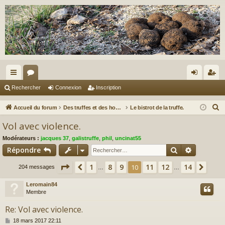
ac
or
on
ns
Rechercher
Connexion
Inscription
co
u
ne
cri
R
Accueil du forum
Des truffes et des hommes.
Le bistrot de la truffe.
ur
m
xi
pti
e
Vol avec violence.
c
ci
s
on
on
Modérateurs :
jacques 37
,
galistruffe
,
phil
,
uncinat55
h
s
Rechercher
Recherch
Répondre
e
r
Page
10
sur
14
1
8
9
11
12
14
Précédent
10
Suiv
204 messages
…
…
c
Leromain84
h
Membre
e
r
Re: Vol avec violence.
M
18 mars 2017 22:11