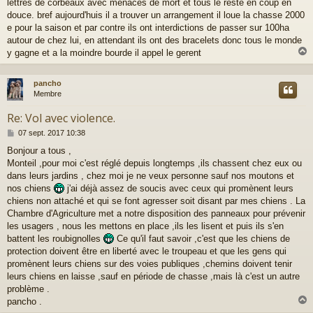
a
lettres de corbeaux avec menaces de mort et tous le reste en coup en
g
douce. bref aujourd'huis il a trouver un arrangement il loue la chasse 2000
e
e pour la saison et par contre ils ont interdictions de passer sur 100ha
autour de chez lui, en attendant ils ont des bracelets donc tous le monde
y gagne et a la moindre bourde il appel le gerent
pancho
t
Membre
Re: Vol avec violence.
M
07 sept. 2017 10:38
e
Bonjour a tous ,
s
Monteil ,pour moi c'est réglé depuis longtemps ,ils chassent chez eux ou
s
a
dans leurs jardins , chez moi je ne veux personne sauf nos moutons et
g
nos chiens
j'ai déjà assez de soucis avec ceux qui promènent leurs
e
chiens non attaché et qui se font agresser soit disant par mes chiens . La
Chambre d'Agriculture met a notre disposition des panneaux pour prévenir
les usagers , nous les mettons en place ,ils les lisent et puis ils s'en
battent les roubignolles
Ce qu'il faut savoir ,c'est que les chiens de
protection doivent être en liberté avec le troupeau et que les gens qui
promènent leurs chiens sur des voies publiques ,chemins doivent tenir
leurs chiens en laisse ,sauf en période de chasse ,mais là c'est un autre
problème .
pancho .