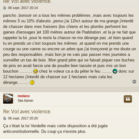
Re: Vol avec violence.
M
06 sept. 2017 20:14
e
pancho ,bonsoir on a tous les mêmes problèmes ,mais avec toujours les
s
mêmes 5 ou 10% d'abrutis ,perso j'ai 12hct autour de ma grange j'interdit
s
a
de chasser dans mes fraisiers (les chiens et les plombs perforent les
g
gaines d'arosages )et 100 mètres autour de l'habitation ,et la je ne fait que
e
rappeler la loi ,pour le reste la chasse ne me dérange pas ,et bien quand
tu en prends un c'est toujours les mêmes ,et quand on me prends une
courge ou une vanne ou encore un arbre que j'ai tronçonné je me doute un
peu des responsables ,mais bon je ne vais pas passer mes journées a
surveiller un tas de bois .Mon grand père qui se faisait piquer ces buches
de pins en avait farcie une de poudre bien tassée et puis mis un bon
bouchon ..........
chez le voleur ca a du péter le feu ........
donc sur
12 hectares j'interdit de chasser sur 1 hectares mais cela les
dérange.........
melano
t
Site Admin
Re: Vol avec violence.
M
06 sept. 2017 20:20
e
Ça c'était la loi Verdeille mais cette disposition a été jugée
s
anticonstitutionnelle. Du coup ça n'existe plus.
s
a