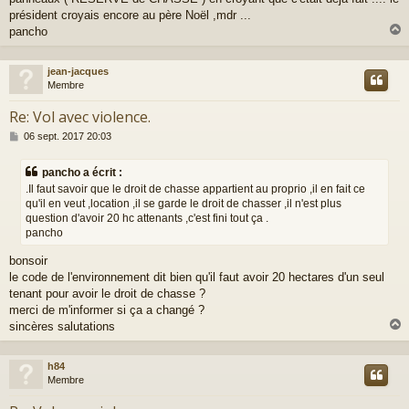
président croyais encore au père Noël ,mdr ...
pancho
jean-jacques
t
Membre
Re: Vol avec violence.
M
06 sept. 2017 20:03
e
s
pancho a écrit :
s
.Il faut savoir que le droit de chasse appartient au proprio ,il en fait ce
a
qu'il en veut ,location ,il se garde le droit de chasser ,il n'est plus
g
question d'avoir 20 hc attenants ,c'est fini tout ça .
e
pancho
bonsoir
le code de l'environnement dit bien qu'il faut avoir 20 hectares d'un seul
tenant pour avoir le droit de chasse ?
merci de m'informer si ça a changé ?
sincères salutations
h84
t
Membre