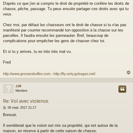
g
D'après ce que j'en ai compris le droit de propriété te confère les droits de
e
chasse, pêche, passage. Tu peux ensuite partager ces droits avec qui tu
veux.
Chez moi, par défaut les chasseurs ont le droit de chasse si tu n'as pas
manifesté par courrier recommandé ton opposition à la chasse sur tes
parcelles. Il faudra ensuite les panneauter. Bref, beaucoup de
complications pour empêcher les gens de chasser chez toi.
Et si tu y arrives, tu es très très mal vu.
Fred
http://www.grossestruffes.com
-
http://fly-only.gobages.net/
JJR
t
Membre
Re: Vol avec violence.
M
06 sept. 2017 21:17
e
Bonsoir,
s
s
a
Il semblerait que le voisin est mis sa propriété, qui est autour de la
g
maison, en réserve à partir de cette saison de chasse;