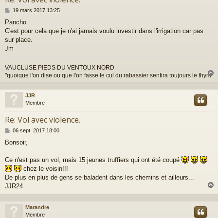
M
19 mars 2017 13:25
e
Pancho
s
C'est pour cela que je n'ai jamais voulu investir dans l'irrigation car pas
s
a
sur place.
g
Jm
e
VAUCLUSE PIEDS DU VENTOUX NORD
"quoique l'on dise ou que l'on fasse le cul du rabassier sentira toujours le thym"
JJR
t
Membre
Re: Vol avec violence.
M
06 sept. 2017 18:00
e
Bonsoir,
s
s
a
Ce n'est pas un vol, mais 15 jeunes truffiers qui ont été coupé
g
chez le voisin!!!
e
De plus en plus de gens se baladent dans les chemins et ailleurs...
JJR24
Marandre
t
Membre