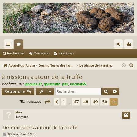
ac
or
on
ns
Rechercher
Connexion
Inscription
co
u
ne
cri
R
Accueil du forum
Des truffes et des hommes.
Le bistrot de la truffe.
ur
m
xi
pti
e
émissions autour de la truffe
c
ci
s
on
on
Modérateurs :
jacques 37
,
galistruffe
,
phil
,
uncinat55
h
s
Rechercher
Recherch
Répondre
e
r
Page
51
sur
51
1
47
48
49
50
Précédent
51
751 messages
…
c
dan
h
Membre
e
r
Re: émissions autour de la truffe
M
06 févr. 2026 13:48