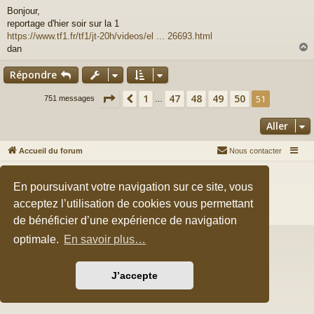
e
Bonjour,
s
reportage d'hier soir sur la 1
s
a
https://www.tf1.fr/tf1/jt-20h/videos/el ... 26693.html
g
dan
e
Répondre
t
Page
51
sur
51
1
47
48
49
50
Précédent
51
751 messages
…
Aller
Accueil du forum
Nous contacter
Développé par
phpBB
® Forum Software © phpBB Limited
En poursuivant votre navigation sur ce site, vous
Style par
Arty
&
halilesen
Traduction française officielle
©
Qiaeru
acceptez l’utilisation de cookies vous permettant
Confidentialité
|
Conditions
de bénéficier d’une expérience de navigation
optimale.
En savoir plus…
J’accepte