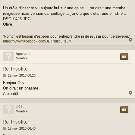
s
a
Un drôle d'insecte vu aujourd'hui sur une gaine ... on dirait une menthe
g
religieuse mais version camouflage.... j'ai cru que c'était une brindille ....
e
DSC_0423.JPG
Olive
"Point n'est besoin d'espérer pour entreprendre ni de réussir pour persévérer."
https://www.facebook.com/JDTrufficulteur/
Apprenti
t
Membre
Re: Insolite
M
12 nov. 2015 00:26
e
Bonjour Olive,
s
On dirait un phasme.
s
a
A bientôt
g
e
jjr24
t
Membre
Re: Insolite
M
12 nov. 2015 06:46
e