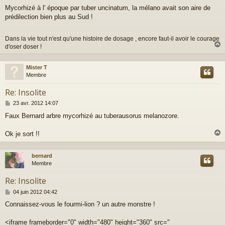
e
Mycorhizé à l' époque par tuber uncinatum, la mélano avait son aire de
s
prédilection bien plus au Sud !
s
a
g
Dans la vie tout n'est qu'une histoire de dosage , encore faut-il avoir le courage
e
d'oser doser !
Mister T
t
Membre
Re: Insolite
M
23 avr. 2012 14:07
e
Faux Bernard arbre mycorhizé au tuberausorus melanozore.
s
s
a
Ok je sort !!
g
e
bernard
t
Membre
Re: Insolite
M
04 juin 2012 04:42
e
Connaissez-vous le fourmi-lion ? un autre monstre !
s
s
a
<iframe frameborder="0" width="480" height="360" src="