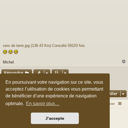
vers de terre.jpg (138.43 Kio) Consulté 59103 fois
Michel.
Répondre
t
Page
1
sur
29
En poursuivant votre navigation sur ce site, vous
2
3
4
5
29
1
Suivant
424 messages
…
acceptez l’utilisation de cookies vous permettant
Aller
de bénéficier d’une expérience de navigation
optimale.
En savoir plus…
Accueil du forum
Nous contacter
Développé par
phpBB
® Forum Software © phpBB Limited
J’accepte
Style par
Arty
&
halilesen
Traduction française officielle
©
Qiaeru