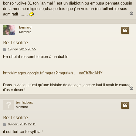
bonsoir ,olive 81 ton "animal " est un diablotin ou empusa pennata cousin
s
de la menthe religieuse,chaque fois que j'en vois un (en taillant )je suis
s
a
admiratif .......
g
e
bernard
t
Membre
Re: Insolite
M
19 nov. 2015 20:55
e
En effet il ressemble bien à un diable.
s
s
a
g
http://images.google.fr/imgres?imgurl=h ... oaCh3kdAHY
e
Dans la vie tout n'est qu'une histoire de dosage , encore faut-il avoir le courage
d'oser doser !
truffadoux
t
Membre
Re: Insolite
M
09 déc. 2015 22:11
e
il est fort ce forsythia !
s