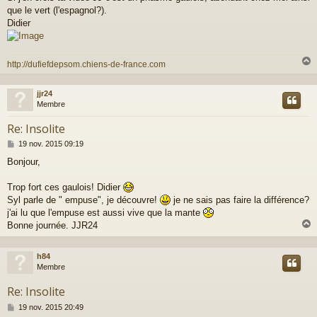
s
que le vert (l'espagnol?).
s
a
Didier
g
e
http://dufiefdepsom.chiens-de-france.com
jjr24
t
Membre
Re: Insolite
M
19 nov. 2015 09:19
e
Bonjour,
s
s
a
Trop fort ces gaulois! Didier
g
Syl parle de " empuse", je découvre!
je ne sais pas faire la différence?
e
j'ai lu que l'empuse est aussi vive que la mante
Bonne journée. JJR24
h84
t
Membre
Re: Insolite
M
19 nov. 2015 20:49
e