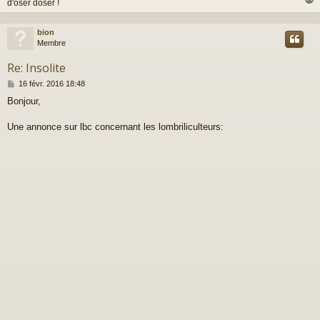
d'oser doser !
bion
t
Membre
Re: Insolite
M
16 févr. 2016 18:48
e
Bonjour,
s
s
a
Une annonce sur lbc concernant les lombriliculteurs:
g
e