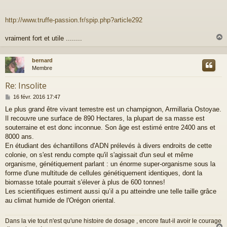
s
a
g
http://www.truffe-passion.fr/spip.php?article292
e
vraiment fort et utile ........
bernard
t
Membre
Re: Insolite
M
16 févr. 2016 17:47
e
Le plus grand être vivant terrestre est un champignon, Armillaria Ostoyae.
s
Il recouvre une surface de 890 Hectares, la plupart de sa masse est
s
a
souterraine et est donc inconnue. Son âge est estimé entre 2400 ans et
g
8000 ans.
e
En étudiant des échantillons d'ADN prélevés à divers endroits de cette
colonie, on s'est rendu compte qu'il s'agissait d'un seul et même
organisme, génétiquement parlant : un énorme super-organisme sous la
forme d'une multitude de cellules génétiquement identiques, dont la
biomasse totale pourrait s'élever à plus de 600 tonnes!
Les scientifiques estiment aussi qu’il a pu atteindre une telle taille grâce
au climat humide de l'Orégon oriental.
Dans la vie tout n'est qu'une histoire de dosage , encore faut-il avoir le courage