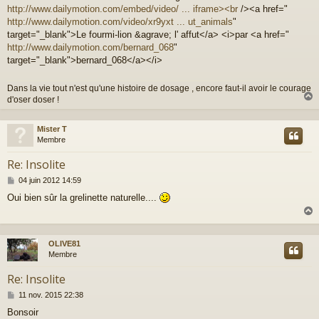
g
http://www.dailymotion.com/embed/video/ ... iframe><br
/><a href="
e
http://www.dailymotion.com/video/xr9yxt ... ut_animals
"
target="_blank">Le fourmi-lion &agrave; l' affut</a> <i>par <a href="
http://www.dailymotion.com/bernard_068
"
target="_blank">bernard_068</a></i>
Dans la vie tout n'est qu'une histoire de dosage , encore faut-il avoir le courage
d'oser doser !
Mister T
t
Membre
Re: Insolite
M
04 juin 2012 14:59
e
Oui bien sûr la grelinette naturelle....
s
s
a
g
e
OLIVE81
t
Membre
Re: Insolite
M
11 nov. 2015 22:38
e
Bonsoir
s