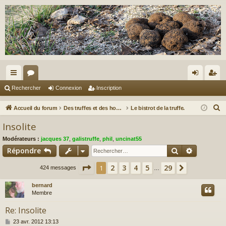
ac
or
on
ns
Rechercher
Connexion
Inscription
co
u
ne
cri
R
Accueil du forum
Des truffes et des hommes.
Le bistrot de la truffe.
ur
m
xi
pti
e
Insolite
c
ci
s
on
on
Modérateurs :
jacques 37
,
galistruffe
,
phil
,
uncinat55
h
s
Rechercher
Recherch
Répondre
e
r
Page
1
sur
29
2
3
4
5
29
1
Suivant
424 messages
…
c
bernard
h
Membre
e
r
Re: Insolite
M
23 avr. 2012 13:13