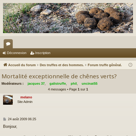
or
Déconnexion
Inscription
u
Accueil du forum
Des truffes et des hommes.
Forum truffe général.
m
Mortalité exceptionnelle de chênes verts?
s
Modérateurs :
jacques 37
,
galistruffe
,
phil
,
uncinat55
4 messages • Page
1
sur
1
melano
Site Admin
M
24 août 2009 06:25
e
Bonjour,
s
s