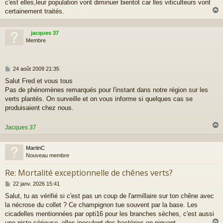
c'est elles,leur population vont diminuer bientot car lles viticulteurs vont
certainement traités.
jacques 37
t
Membre
M
24 août 2009 21:35
e
Salut Fred et vous tous
s
Pas de phénomènes remarqués pour l'instant dans notre région sur les
s
a
verts plantés. On surveille et on vous informe si quelques cas se
g
produisaient chez nous.
e
Jacques 37
MartinC
t
Nouveau membre
Re: Mortalité exceptionnelle de chênes verts?
M
22 janv. 2026 15:41
e
Salut, tu as vérifié si c'est pas un coup de l'armillaire sur ton chêne avec
s
la nécrose du collet ? Ce champignon tue souvent par la base. Les
s
a
cicadelles mentionnées par opti16 pour les branches sèches, c'est aussi
g
une piste sérieuse, elles inoculent des bactéries en piquant.