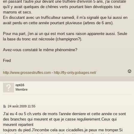
a
en passant l'autre jour devant une truffière d'environ 5 ans, j'ai constaté
g
qu'il y avait quelques de chênes verts pourtant bien développés tout
e
marrons et secs.
En discutant avec un trufficulteur samedi, il m'a signalé que lui aussi en
avait perdu en cette année pourtant pluvieuse (arbres de 6 ans).
Pour ma part, j'en ai un qui est mort sans raison apparente aussi. Seule
la base du tronc est nécrosée (champignon?).
Avez-vous constaté le même phénomène?
Fred
http://www.grossestruffes.com
-
http://fly-only.gobages.net/
opti16
t
Membre
M
24 août 2009 11:55
e
J'ai eu 4 ou 5 ch.verts de morts l'année derniere et cette année ce sont
s
des branches qui meurent et que je casse regulierement.Ceux qui
s
a
meurent repartent
g
toujours du pied.J'incombe cela aux cicadelles,je peux me tromper.Si
e