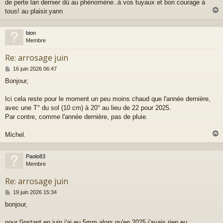
a
de perte lan dernier dû au phénoméne..à vos tuyaux et bon courage à
g
tous! au plaisir.yann
e
bion
t
Membre
Re: arrosage juin
M
16 juin 2026 06:47
e
Bonjour,
s
s
a
Ici cela reste pour le moment un peu moins chaud que l'année dernière,
g
avec une T° du sol (10 cm) à 20° au lieu de 22 pour 2025.
e
Par contre, comme l'année dernière, pas de pluie.
Michel.
Paolo83
t
Membre
Re: arrosage juin
M
19 juin 2026 15:34
e
bonjour,
s
s
a
pour l'instant en juin j'ai eu 5mm alors qu'en 2025 j'avais rien eu,