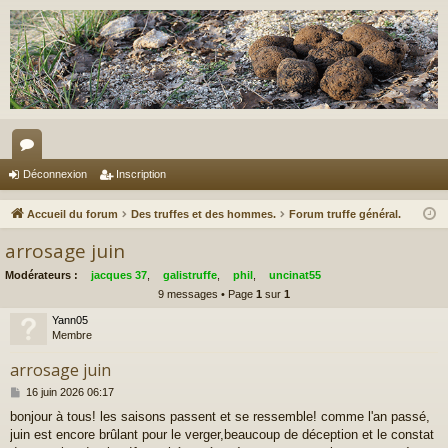
or
Déconnexion
Inscription
u
Accueil du forum
Des truffes et des hommes.
Forum truffe général.
m
arrosage juin
s
Modérateurs :
jacques 37
,
galistruffe
,
phil
,
uncinat55
9 messages • Page
1
sur
1
Yann05
Membre
arrosage juin
M
16 juin 2026 06:17
e
bonjour à tous! les saisons passent et se ressemble! comme l'an passé,
s
juin est encore brûlant pour le verger,beaucoup de déception et le constat
s