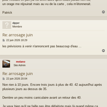
g
un orage me réjouirait mais au vu de la carte , cela m'étonnerait.
e
Patrick
dipper
t
Membre
Re: arrosage juin
M
22 juin 2026 18:29
e
les prévisions à venir n'annoncent pas beaucoup d'eau ...
s
s
a
g
e
melano
t
Site Admin
Re: arrosage juin
M
22 juin 2026 20:04
e
Non rien à 10 jours. Encore trois jours à plus de 40. 42 aujourd'hui après
s
plusieurs jours au dessus de 35.
s
a
g
Derrière un peu moins caniculaire avant un retour des 40.
e
Je veux bien qu'il ne faille pas être défaitiste mais là quand même ça