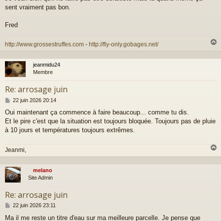
sent vraiment pas bon.
Fred
http://www.grossestruffes.com
-
http://fly-only.gobages.net/
jeanmidu24
t
Membre
Re: arrosage juin
M
22 juin 2026 20:14
e
Oui maintenant ça commence à faire beaucoup... comme tu dis.
s
Et le pire c'est que la situation est toujours bloquée. Toujours pas de pluie
s
a
à 10 jours et températures toujours extrêmes.
g
e
Jeanmi,
melano
t
Site Admin
Re: arrosage juin
M
22 juin 2026 23:11
e
Ma il me reste un titre d'eau sur ma meilleure parcelle. Je pense que
s