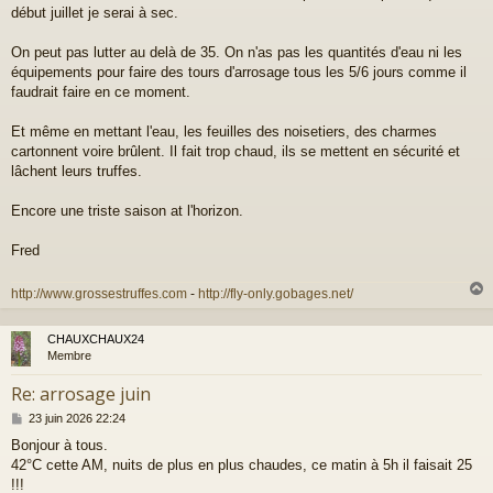
début juillet je serai à sec.
s
a
g
On peut pas lutter au delà de 35. On n'as pas les quantités d'eau ni les
e
équipements pour faire des tours d'arrosage tous les 5/6 jours comme il
faudrait faire en ce moment.
Et même en mettant l'eau, les feuilles des noisetiers, des charmes
cartonnent voire brûlent. Il fait trop chaud, ils se mettent en sécurité et
lâchent leurs truffes.
Encore une triste saison at l'horizon.
Fred
http://www.grossestruffes.com
-
http://fly-only.gobages.net/
CHAUXCHAUX24
t
Membre
Re: arrosage juin
M
23 juin 2026 22:24
e
Bonjour à tous.
s
42°C cette AM, nuits de plus en plus chaudes, ce matin à 5h il faisait 25
s
a
!!!