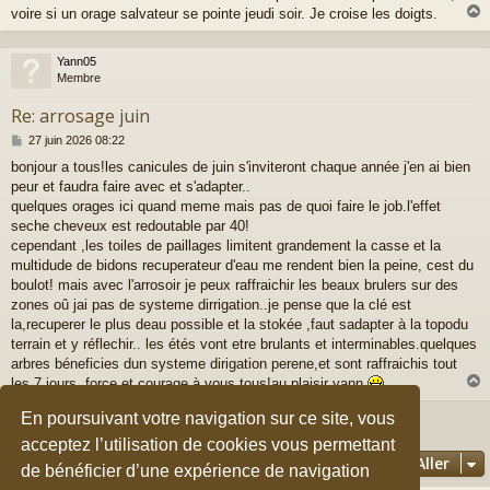
voire si un orage salvateur se pointe jeudi soir. Je croise les doigts.
Yann05
t
Membre
Re: arrosage juin
M
27 juin 2026 08:22
e
bonjour a tous!les canicules de juin s'inviteront chaque année j'en ai bien
s
peur et faudra faire avec et s'adapter..
s
a
quelques orages ici quand meme mais pas de quoi faire le job.l'effet
g
seche cheveux est redoutable par 40!
e
cependant ,les toiles de paillages limitent grandement la casse et la
multidude de bidons recuperateur d'eau me rendent bien la peine, cest du
boulot! mais avec l'arrosoir je peux raffraichir les beaux brulers sur des
zones oû jai pas de systeme dirrigation..je pense que la clé est
la,recuperer le plus deau possible et la stokée ,faut sadapter à la topodu
terrain et y réflechir.. les étés vont etre brulants et interminables.quelques
arbres béneficies dun systeme dirigation perene,et sont raffraichis tout
les 7 jours..force et courage à vous tous!au plaisir yann
En poursuivant votre navigation sur ce site, vous
9 messages • Page
1
sur
1
t
acceptez l’utilisation de cookies vous permettant
Aller
de bénéficier d’une expérience de navigation