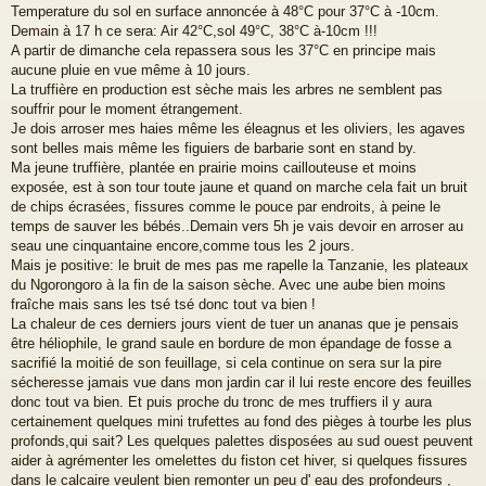
g
Temperature du sol en surface annoncée à 48°C pour 37°C à -10cm.
e
Demain à 17 h ce sera: Air 42°C,sol 49°C, 38°C à-10cm !!!
A partir de dimanche cela repassera sous les 37°C en principe mais
aucune pluie en vue même à 10 jours.
La truffière en production est sèche mais les arbres ne semblent pas
souffrir pour le moment étrangement.
Je dois arroser mes haies même les éleagnus et les oliviers, les agaves
sont belles mais même les figuiers de barbarie sont en stand by.
Ma jeune truffière, plantée en prairie moins caillouteuse et moins
exposée, est à son tour toute jaune et quand on marche cela fait un bruit
de chips écrasées, fissures comme le pouce par endroits, à peine le
temps de sauver les bébés..Demain vers 5h je vais devoir en arroser au
seau une cinquantaine encore,comme tous les 2 jours.
Mais je positive: le bruit de mes pas me rapelle la Tanzanie, les plateaux
du Ngorongoro à la fin de la saison sèche. Avec une aube bien moins
fraîche mais sans les tsé tsé donc tout va bien !
La chaleur de ces derniers jours vient de tuer un ananas que je pensais
être héliophile, le grand saule en bordure de mon épandage de fosse a
sacrifié la moitié de son feuillage, si cela continue on sera sur la pire
sécheresse jamais vue dans mon jardin car il lui reste encore des feuilles
donc tout va bien. Et puis proche du tronc de mes truffiers il y aura
certainement quelques mini trufettes au fond des pièges à tourbe les plus
profonds,qui sait? Les quelques palettes disposées au sud ouest peuvent
aider à agrémenter les omelettes du fiston cet hiver, si quelques fissures
dans le calcaire veulent bien remonter un peu d' eau des profondeurs ,