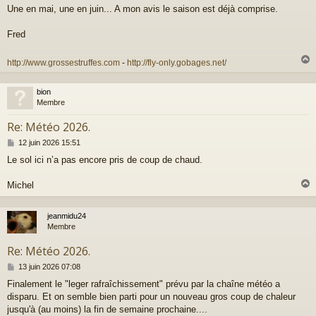
g
Une en mai, une en juin... A mon avis le saison est déjà comprise.
e
Fred
http://www.grossestruffes.com
-
http://fly-only.gobages.net/
bion
t
Membre
Re: Météo 2026.
M
12 juin 2026 15:51
e
Le sol ici n’a pas encore pris de coup de chaud.
s
s
a
Michel
g
e
jeanmidu24
t
Membre
Re: Météo 2026.
M
13 juin 2026 07:08
e
Finalement le "leger rafraîchissement" prévu par la chaîne météo a
s
disparu. Et on semble bien parti pour un nouveau gros coup de chaleur
s
a
jusqu'à (au moins) la fin de semaine prochaine....