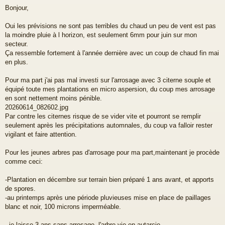
e
Bonjour,
s
s
a
Oui les prévisions ne sont pas terribles du chaud un peu de vent est pas
g
la moindre pluie à l horizon, est seulement 6mm pour juin sur mon
e
secteur.
Ça ressemble fortement à l'année dernière avec un coup de chaud fin mai
en plus.
Pour ma part j'ai pas mal investi sur l'arrosage avec 3 citerne souple et
équipé toute mes plantations en micro aspersion, du coup mes arrosage
en sont nettement moins pénible.
20260614_082602.jpg
Par contre les citernes risque de se vider vite et pourront se remplir
seulement après les précipitations automnales, du coup va falloir rester
vigilant et faire attention.
Pour les jeunes arbres pas d'arrosage pour ma part,maintenant je procède
comme ceci:
-Plantation en décembre sur terrain bien préparé 1 ans avant, et apports
de spores.
-au printemps après une période pluvieuses mise en place de paillages
blanc et noir, 100 microns imperméable.
- je laisse 3 ans,sans arrosage, l'arbre vie en autarcie.