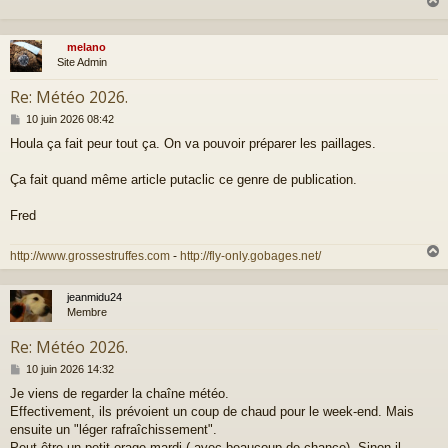
s
a
g
e
melano
t
Site Admin
Re: Météo 2026.
M
10 juin 2026 08:42
e
Houla ça fait peur tout ça. On va pouvoir préparer les paillages.
s
s
a
Ça fait quand même article putaclic ce genre de publication.
g
e
Fred
http://www.grossestruffes.com
-
http://fly-only.gobages.net/
jeanmidu24
t
Membre
Re: Météo 2026.
M
10 juin 2026 14:32
e
Je viens de regarder la chaîne météo.
s
Effectivement, ils prévoient un coup de chaud pour le week-end. Mais
s
a
ensuite un "léger rafraîchissement".
g
Peut-être un petit orage mardi ( avec beaucoup de chance). Sinon il