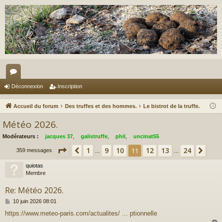
or
Déconnexion
Inscription
u
Accueil du forum
Des truffes et des hommes.
Le bistrot de la truffe.
m
Météo 2026.
s
Modérateurs :
jacques 37
,
galistruffe
,
phil
,
uncinat55
Page
11
sur
24
1
9
10
12
13
24
Précédent
11
Sui
359 messages
…
…
quiotas
Membre
Re: Météo 2026.
M
10 juin 2026 08:01
e
https://www.meteo-paris.com/actualites/ ... ptionnelle
s