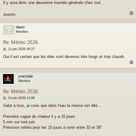
g
Il y aura donc une deuxième tournée générale chez moi ...
e
Jeanmi,
dipper
t
Membre
Re: Météo 2026.
M
13 juin 2026 08:27
e
Oui il est certain que les étés sont devenus très longs et trop chauds
s
s
a
g
e
ymichalak
t
Membre
Re: Météo 2026.
M
14 juin 2026 12:00
e
Salut à tous, je crois que dans l'eau la messe est dite....
s
s
a
Première vague de chaleur il y a 15 jours
g
5 mm sur tout juin
e
Prévision météo pour les 15 jours à venir entre 33 et 38°