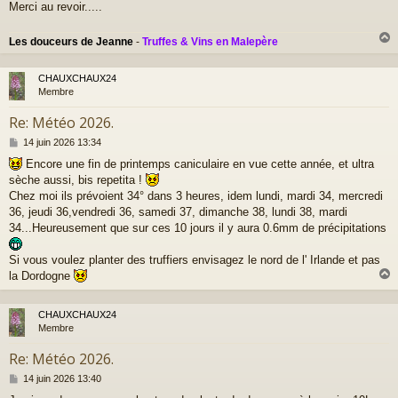
Merci au revoir.....
Les douceurs de Jeanne
-
Truffes & Vins en Malepère
CHAUXCHAUX24
t
Membre
Re: Météo 2026.
M
14 juin 2026 13:34
e
Encore une fin de printemps caniculaire en vue cette année, et ultra
s
sèche aussi, bis repetita !
s
a
Chez moi ils prévoient 34° dans 3 heures, idem lundi, mardi 34, mercredi
g
36, jeudi 36,vendredi 36, samedi 37, dimanche 38, lundi 38, mardi
e
34...Heureusement que sur ces 10 jours il y aura 0.6mm de précipitations
Si vous voulez planter des truffiers envisagez le nord de l' Irlande et pas
la Dordogne
CHAUXCHAUX24
t
Membre
Re: Météo 2026.
M
14 juin 2026 13:40
e