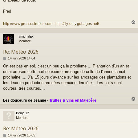
chapeaux de roue.
Fred
http://www.grossestruffes.com
-
http://fly-only.gobages.net/
ymichalak
t
Membre
Re: Météo 2026.
M
14 juin 2026 14:04
e
On est pas en été, c'est un peu ça le problème ... Plantation d'un an et
s
demi arrosée cette nuit deuxième arrosage de celle de l'année la nuit
s
a
prochaine..... J'ai 15 jours d'avance sur les arrosages des plantations et
g
les deux en production arrosées semaine dernière... Les nuits sont
e
courtes, très courtes....
Les douceurs de Jeanne
-
Truffes & Vins en Malepère
Benja 12
t
Membre
Re: Météo 2026.
M
14 juin 2026 15:05