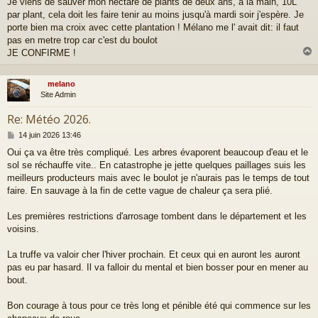
Je viens de sauver mon hectare de plants de deux ans, à la main, 10L
s
par plant, cela doit les faire tenir au moins jusqu'à mardi soir j'espère. Je
s
a
porte bien ma croix avec cette plantation ! Mélano me l' avait dit: il faut
g
pas en metre trop car c'est du boulot
e
JE CONFIRME !
melano
t
Site Admin
Re: Météo 2026.
M
14 juin 2026 13:46
e
Oui ça va être très compliqué. Les arbres évaporent beaucoup d'eau et le
s
sol se réchauffe vite.. En catastrophe je jette quelques paillages suis les
s
a
meilleurs producteurs mais avec le boulot je n'aurais pas le temps de tout
g
faire. En sauvage à la fin de cette vague de chaleur ça sera plié.
e
Les premières restrictions d'arrosage tombent dans le département et les
voisins.
La truffe va valoir cher l'hiver prochain. Et ceux qui en auront les auront
pas eu par hasard. Il va falloir du mental et bien bosser pour en mener au
bout.
Bon courage à tous pour ce très long et pénible été qui commence sur les