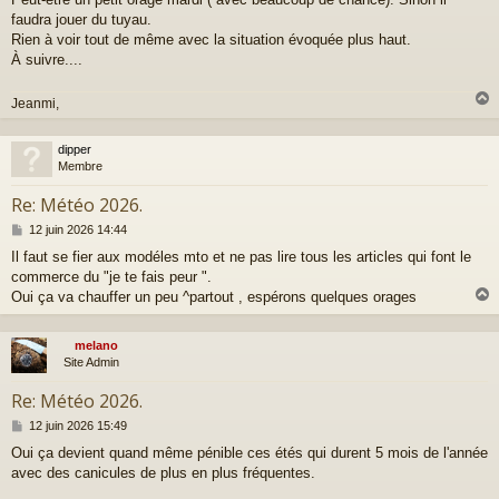
e
faudra jouer du tuyau.
Rien à voir tout de même avec la situation évoquée plus haut.
À suivre....
Jeanmi,
dipper
t
Membre
Re: Météo 2026.
M
12 juin 2026 14:44
e
Il faut se fier aux modéles mto et ne pas lire tous les articles qui font le
s
commerce du "je te fais peur ".
s
a
Oui ça va chauffer un peu ^partout , espérons quelques orages
g
e
melano
t
Site Admin
Re: Météo 2026.
M
12 juin 2026 15:49
e
Oui ça devient quand même pénible ces étés qui durent 5 mois de l'année
s
avec des canicules de plus en plus fréquentes.
s
a