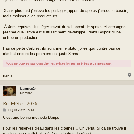
-3 ans plus tard j'enlève les paillages,apport de spores j'arrose si besoin,
mais moinsque les producteurs.
-À 4ans reprises d'un léger travail du sol,apport de spores et arrosage(si
j'estime que l'arbre est suffisamment développé), dans l'espoir d'une
entrée en production.
Pas de perte d'arbres, ils sont même plutôt jolies ,par contre pas de
résultat encore les premiers ont juste 3 ans.
Vous ne pouvez pas consulter les pièces jointes insérées à ce message.
Benja
jeanmidu24
t
Membre
Re: Météo 2026.
M
14 juin 2026 15:18
e
C'est une bonne méthode Benja.
s
s
a
Pour les réserves d'eau dans les citernes... On verra. Si ça se trouve il
g
va pleuvoir en juillet et août ( on a le droit de rêver).