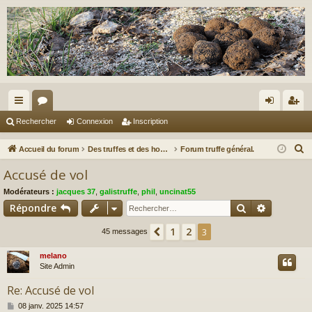
ac
or
on
ns
Rechercher
Connexion
Inscription
co
u
ne
cri
R
Accueil du forum
Des truffes et des hommes.
Forum truffe général.
ur
m
xi
pti
e
Accusé de vol
c
ci
s
on
on
Modérateurs :
jacques 37
,
galistruffe
,
phil
,
uncinat55
h
s
Rechercher
Recherch
Répondre
e
r
1
2
Précédent
3
45 messages
c
melano
h
Site Admin
e
r
Re: Accusé de vol
M
08 janv. 2025 14:57