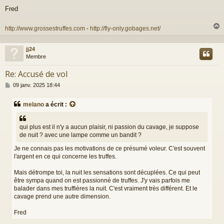
Fred
http://www.grossestruffes.com
-
http://fly-only.gobages.net/
jj24
t
Membre
Re: Accusé de vol
M
09 janv. 2025 18:44
e
s
melano
a écrit :
s
a
g
qui plus est il n'y a aucun plaisir, ni passion du cavage, je suppose
e
de nuit ? avec une lampe comme un bandit ?
Je ne connais pas les motivations de ce présumé voleur. C'est souvent
l'argent en ce qui concerne les truffes.
Mais détrompe toi, la nuit les sensations sont décuplées. Ce qui peut
être sympa quand on est passionné de truffes. J'y vais parfois me
balader dans mes truffières la nuit. C'est vraiment très différent. Et le
cavage prend une autre dimension.
Fred