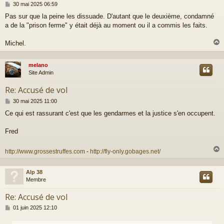
M
30 mai 2025 06:59
e
Pas sur que la peine les dissuade. D'autant que le deuxième, condamné
s
a de la "prison ferme" y était déjà au moment ou il a commis les faits.
s
a
g
Michel.
e
melano
t
Site Admin
Re: Accusé de vol
M
30 mai 2025 11:00
e
Ce qui est rassurant c'est que les gendarmes et la justice s'en occupent.
s
s
a
Fred
g
e
http://www.grossestruffes.com
-
http://fly-only.gobages.net/
Alp 38
t
Membre
Re: Accusé de vol
M
01 juin 2025 12:10
e
s