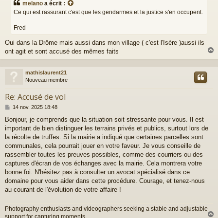
melano
a écrit :
s
Ce qui est rassurant c'est que les gendarmes et la justice s'en occupent.
a
g
Fred
e
Oui dans la Drôme mais aussi dans mon village ( c'est l'Isère )aussi ils
ont agit et sont accusé des mêmes faits
mathislaurent21
t
Nouveau membre
Re: Accusé de vol
M
14 nov. 2025 18:48
e
Bonjour, je comprends que la situation soit stressante pour vous. Il est
s
important de bien distinguer les terrains privés et publics, surtout lors de
s
a
la récolte de truffes. Si la mairie a indiqué que certaines parcelles sont
g
communales, cela pourrait jouer en votre faveur. Je vous conseille de
e
rassembler toutes les preuves possibles, comme des courriers ou des
captures d'écran de vos échanges avec la mairie. Cela montrera votre
bonne foi. N'hésitez pas à consulter un avocat spécialisé dans ce
domaine pour vous aider dans cette procédure. Courage, et tenez-nous
au courant de l'évolution de votre affaire !
Photography enthusiasts and videographers seeking a stable and adjustable
support for capturing moments.