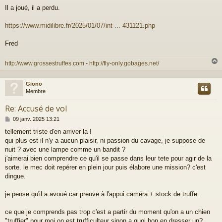
e
Il a joué, il a perdu.
s
s
a
https://www.midilibre.fr/2025/01/07/int ... 431121.php
g
e
Fred
http://www.grossestruffes.com
-
http://fly-only.gobages.net/
Giono
t
Membre
Re: Accusé de vol
M
09 janv. 2025 13:21
e
tellement triste d'en arriver la !
s
qui plus est il n'y a aucun plaisir, ni passion du cavage, je suppose de
s
a
nuit ? avec une lampe comme un bandit ?
g
j'aimerai bien comprendre ce qu'il se passe dans leur tete pour agir de la
e
sorte. le mec doit repérer en plein jour puis élabore une mission? c'est
dingue.
je pense qu'il a avoué car preuve à l'appui caméra + stock de truffe.
ce que je comprends pas trop c'est a partir du moment qu'on a un chien
"truffier" pour moi on est trufficulteur sinon a quoi bon en dresser un?