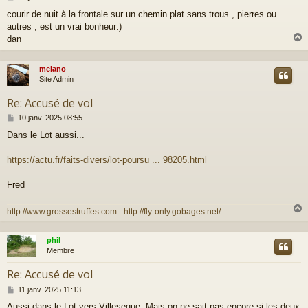
e
courir de nuit à la frontale sur un chemin plat sans trous , pierres ou
s
autres , est un vrai bonheur:)
s
a
dan
g
e
melano
t
Site Admin
Re: Accusé de vol
M
10 janv. 2025 08:55
e
Dans le Lot aussi...
s
s
a
https://actu.fr/faits-divers/lot-poursu ... 98205.html
g
e
Fred
http://www.grossestruffes.com
-
http://fly-only.gobages.net/
phil
t
Membre
Re: Accusé de vol
M
11 janv. 2025 11:13
e
Aussi dans le Lot vers Villeseque. Mais on ne sait pas encore si les deux