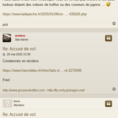
s
loulous étaient des voleurs de truffes ou des coureurs de jupons …
s
a
g
https://www.ladepeche.fr/2025/01/09/un- ... 435829.php
e
phil
melano
t
Site Admin
Re: Accusé de vol
M
29 mai 2025 13:39
e
Condamnés en récidive.
s
s
a
https://www.francebleu.fr/infos/faits-d ... nt-2279348
g
e
Fred
http://www.grossestruffes.com
-
http://fly-only.gobages.net/
bion
t
Membre
Re: Accusé de vol