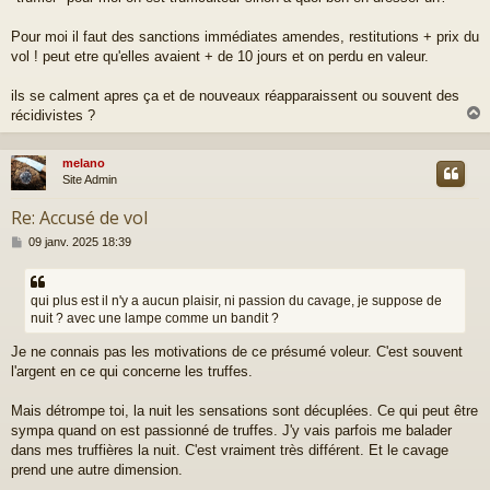
Pour moi il faut des sanctions immédiates amendes, restitutions + prix du
vol ! peut etre qu'elles avaient + de 10 jours et on perdu en valeur.
ils se calment apres ça et de nouveaux réapparaissent ou souvent des
récidivistes ?
melano
t
Site Admin
Re: Accusé de vol
M
09 janv. 2025 18:39
e
s
s
qui plus est il n'y a aucun plaisir, ni passion du cavage, je suppose de
a
nuit ? avec une lampe comme un bandit ?
g
e
Je ne connais pas les motivations de ce présumé voleur. C'est souvent
l'argent en ce qui concerne les truffes.
Mais détrompe toi, la nuit les sensations sont décuplées. Ce qui peut être
sympa quand on est passionné de truffes. J'y vais parfois me balader
dans mes truffières la nuit. C'est vraiment très différent. Et le cavage
prend une autre dimension.