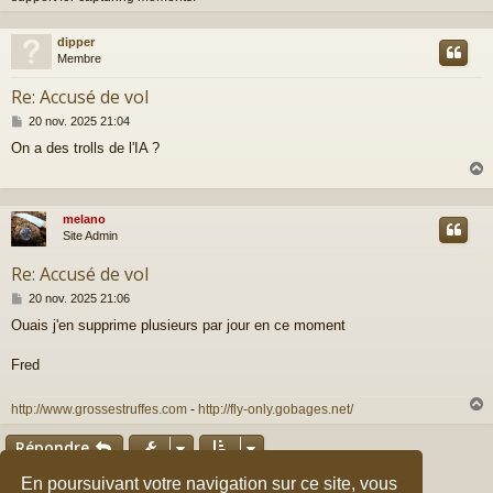
dipper
t
Membre
Re: Accusé de vol
M
20 nov. 2025 21:04
e
On a des trolls de l'IA ?
s
s
a
g
e
melano
t
Site Admin
Re: Accusé de vol
M
20 nov. 2025 21:06
e
Ouais j'en supprime plusieurs par jour en ce moment
s
s
a
Fred
g
e
http://www.grossestruffes.com
-
http://fly-only.gobages.net/
Répondre
t
1
2
En poursuivant votre navigation sur ce site, vous
Précédent
3
45 messages