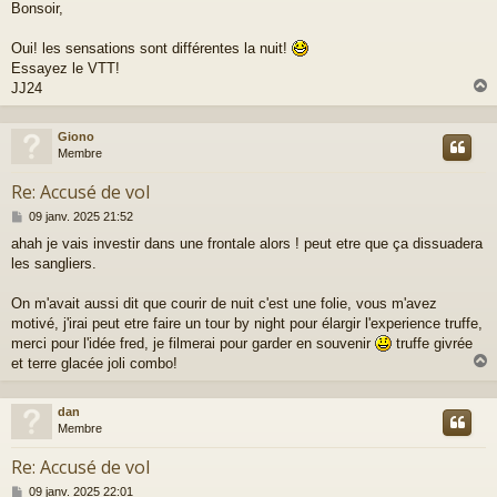
Bonsoir,
Oui! les sensations sont différentes la nuit!
Essayez le VTT!
JJ24
Giono
t
Membre
Re: Accusé de vol
M
09 janv. 2025 21:52
e
ahah je vais investir dans une frontale alors ! peut etre que ça dissuadera
s
les sangliers.
s
a
g
On m'avait aussi dit que courir de nuit c'est une folie, vous m'avez
e
motivé, j'irai peut etre faire un tour by night pour élargir l'experience truffe,
merci pour l'idée fred, je filmerai pour garder en souvenir
truffe givrée
et terre glacée joli combo!
dan
t
Membre
Re: Accusé de vol
M
09 janv. 2025 22:01