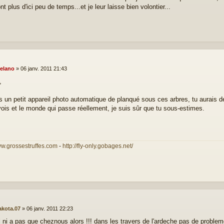
t plus d'ici peu de temps...et je leur laisse bien volontier...
elano
»
06 janv. 2011 21:43
,
is un petit appareil photo automatique de planqué sous ces arbres, tu aurais d
vois et le monde qui passe réellement, je suis sûr que tu sous-estimes.
ww.grossestruffes.com
-
http://fly-only.gobages.net/
akota.07
»
06 janv. 2011 22:23
il ni a pas que cheznous alors !!! dans les travers de l'ardeche pas de problem