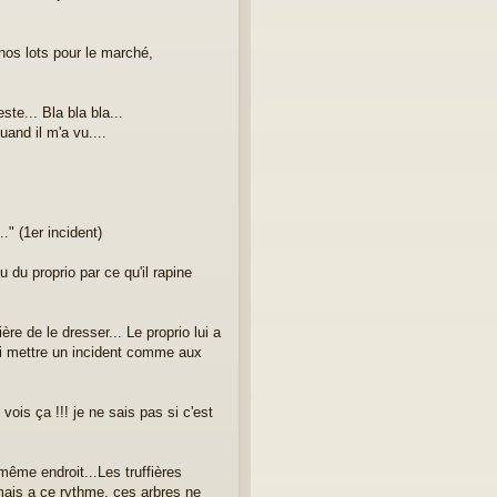
 nos lots pour le marché,
te... Bla bla bla...
uand il m'a vu....
." (1er incident)
 du proprio par ce qu'il rapine
re de le dresser... Le proprio lui a
 lui mettre un incident comme aux
ois ça !!! je ne sais pas si c'est
même endroit...Les truffières
mais a ce rythme, ces arbres ne