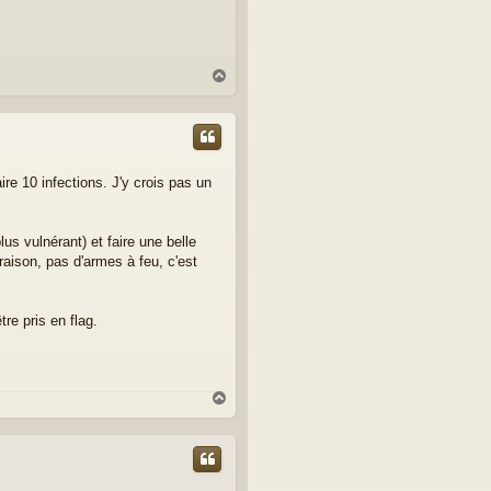
H
a
u
t
ire 10 infections. J'y crois pas un
us vulnérant) et faire une belle
 raison, pas d'armes à feu, c'est
re pris en flag.
H
a
u
t