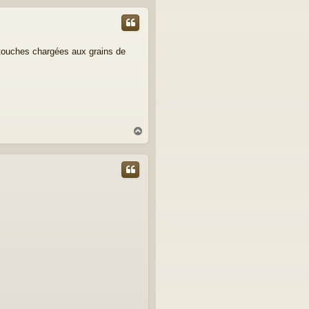
u
t
artouches chargées aux grains de
H
a
u
t