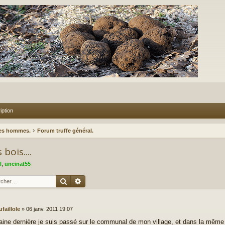
iption
des hommes.
Forum truffe général.
bois....
l
,
uncinat55
Rechercher
Recherche avancée
ufaillole
»
06 janv. 2011 19:07
ine dernière je suis passé sur le communal de mon village, et dans la même 