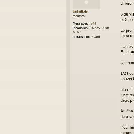
différen
s
a
trufaillole
g
3 du vi
Membre
e
et 3 no
Messages :
744
Inscription :
25 nov. 2008
Le prem
10:57
Le secon
Localisation :
Gard
L'après
Et la su
Un mec s
1/2 heu
souvent
et en f
juste s
deux pre
Au fina
du à la
Pour fi
communa