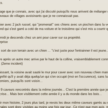
ts.
llage que je connais, avec qui j'ai discuté puisqu'ils nous arrivent de mélanger
uveaux de villages avoisinants que je ne connaissait pas.
ier avec 2 jack russel, qui "promenait" ses chiens avec un piochon dans la ves
d qui s'est garré a coté de ma voiture et le troisième qui s'est mis a courrir q
 midi je descends chez un ami pour caver sur sa propriété.
rprise
ort de son terrain avec un chien ... "c'est juste pour l'entrainner il est jeune...
re après un autre mec arrive par le haut de la colline, vraisemblablement connu
 (2eme incident)
inissant, la voisine avait sauté le mur pour caver avec son nouveau chien maniè
ignifié qu'il y avait déja quelqu'un qui s'en occupé (moi en l'occurence), sans
miers, puisqu'ils sont voisin...
l 9 caveurs rencontrés dans la même journée... C'est la première année que je v
 crise... Mais bon visiblement cette année il y a du monde dans les bois...
nir mon histoire, 2 jours plus tard, je revois les deux même caveurs garrés au 
les sont donc visitées au moins une fois par jour...Ce n'est que mon avis, 