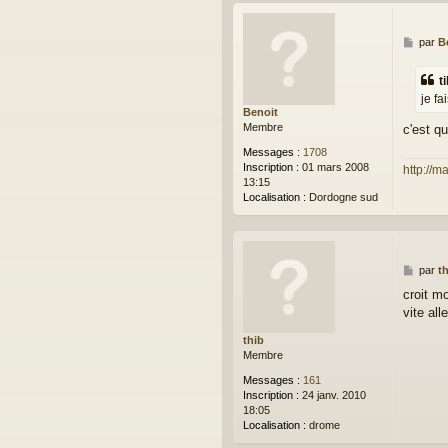
M
par
B
e
s
t
s
je fa
a
Benoit
g
Membre
c'est q
e
Messages :
1708
Inscription :
01 mars 2008
http://m
13:15
Localisation :
Dordogne sud
M
par
t
e
croit m
s
vite all
s
a
thib
g
Membre
e
Messages :
161
Inscription :
24 janv. 2010
18:05
Localisation :
drome