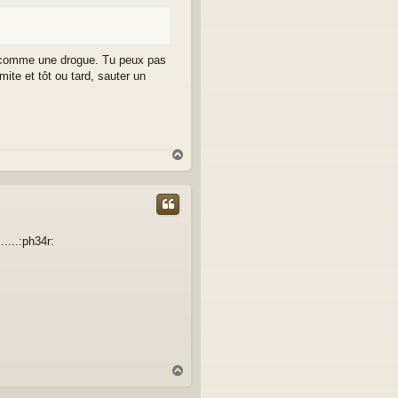
st comme une drogue. Tu peux pas
mite et tôt ou tard, sauter un
H
a
u
t
....:ph34r:
H
a