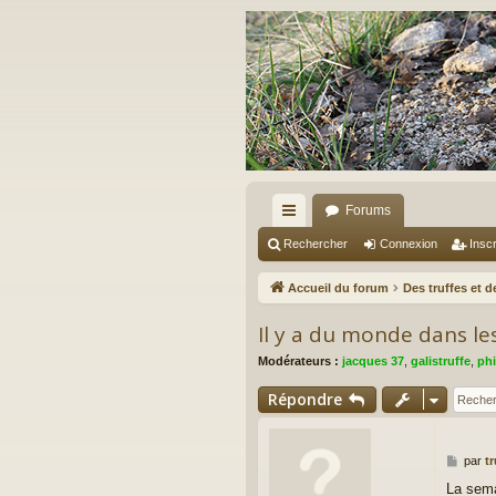
Forums
ac
Rechercher
Connexion
Inscr
co
Accueil du forum
Des truffes et 
ur
Il y a du monde dans les 
ci
Modérateurs :
jacques 37
,
galistruffe
,
phi
s
Répondre
M
par
tr
e
La sema
s