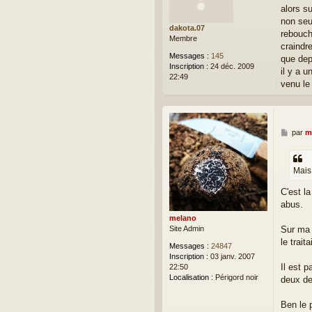
alors s
s
a
non seu
dakota.07
g
rebouch
Membre
e
craindre
Messages :
145
que depu
Inscription :
24 déc. 2009
il y a u
22:49
venu le 
M
par
m
e
s
s
Mais
a
g
C'est l
e
abus.
melano
Site Admin
Sur ma 
le traita
Messages :
24847
Inscription :
03 janv. 2007
Il est p
22:50
Localisation :
Périgord noir
deux de
Ben le 