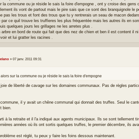
ur la commune ou je réside le sais la foire d'empogne , ont y croise des gens
lement ils vont de partout mais le pire sais que ce sont des branquignole le peu
e pas les trous et font des trous que tu y rentrerais un seau de macon dedans 
 par ce quil trouve les truffieres les plus fréquentée mais les autres ils en son
is quelques jours les grillages ne les arretes plus .
n arbre en bord de route qui fait que des nez de chien et ben il est content il
voir et lui gratter les racines .
elano
»
07 janv. 2011 09:31
 alors sur la commune ou je réside le sais la foire d'empogne
a joie de liberté de cavage sur les domaines communaux. Pas de règles partic
commune, il y avait un chêne communal qui donnait des truffes. Seul le cantonn
it bien.
arti à la retraite et il l'a indiqué aux agents municipaux. Ils se sont tellement t
rnières années où ils ont sortis quelques truffes, le premier décembre, ils ava
problème est réglé, tu peux y faire les foins dessous maintenant.