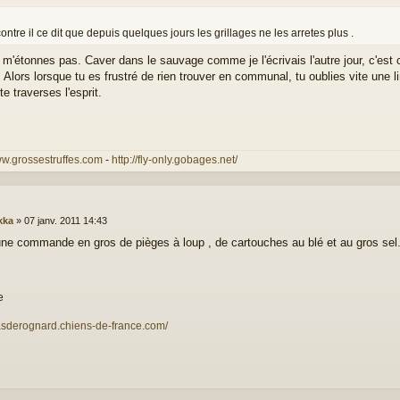
ontre il ce dit que depuis quelques jours les grillages ne les arretes plus .
 m'étonnes pas. Caver dans le sauvage comme je l'écrivais l'autre jour, c'e
. Alors lorsque tu es frustré de rien trouver en communal, tu oublies vite une li
 te traverses l'esprit.
ww.grossestruffes.com
-
http://fly-only.gobages.net/
kka
»
07 janv. 2011 14:43
 une commande en gros de pièges à loup , de cartouches au blé et au gros sel..
e
masderognard.chiens-de-france.com/