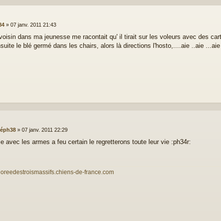
84
»
07 janv. 2011 21:43
voisin dans ma jeunesse me racontait qu' il tirait sur les voleurs avec des c
suite le blé germé dans les chairs, alors là directions l'hosto,....aie ..aie ...aie
téph38
»
07 janv. 2011 22:29
e avec les armes a feu certain le regretterons toute leur vie :ph34r:
eloreedestroismassifs.chiens-de-france.com