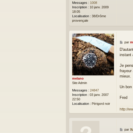
Messages :
1008
Inscription :
10 janv. 2009
18:05
Localisation :
38/Drôme
provençale
M
par
m
e
D'autant
s
instant 
s
a
g
Je pens
e
frayeur 
mieux.
melano
Site Admin
Un bon a
Messages :
24847
Inscription :
03 janv. 2007
Fred
22:50
Localisation :
Périgord noir
http://w
M
par
X