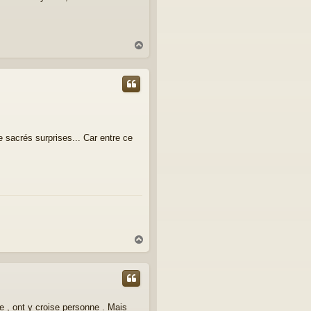
H
a
u
t
e sacrés surprises... Car entre ce
H
a
u
t
e , ont y croise personne . Mais