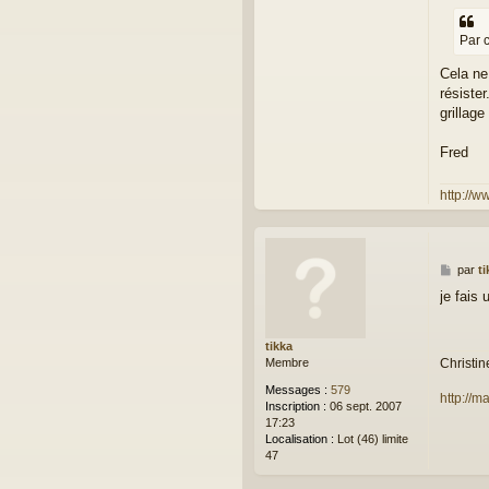
Par c
Cela ne
résister
grillage
Fred
http://w
M
par
ti
e
je fais
s
s
a
tikka
g
Christin
Membre
e
Messages :
579
http://
Inscription :
06 sept. 2007
17:23
Localisation :
Lot (46) limite
47