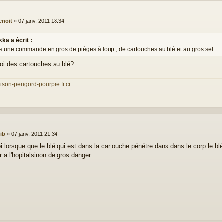
enoit
»
07 janv. 2011 18:34
ikka a écrit :
is une commande en gros de pièges à loup , de cartouches au blé et au gros sel.....
uoi des cartouches au blé?
aison-perigord-pourpre.fr.cr
hib
»
07 janv. 2011 21:34
oi lorsque que le blé qui est dans la cartouche pénétre dans dans le corp le b
er a l'hopitalsinon de gros danger......