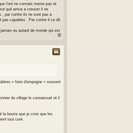
 que l'ont ne connais meme pas et
t quil arrive a creuser il ne
, par contre ils ne sont pas a
t pas capables . Par contre il ce dit
 ni jamais eu autant de monde qui est
H
a
u
t
ulières = foire d'empogne = souvent
ier du village le connaissait et il
iré la bourre que je crois que les
ient tout curé.