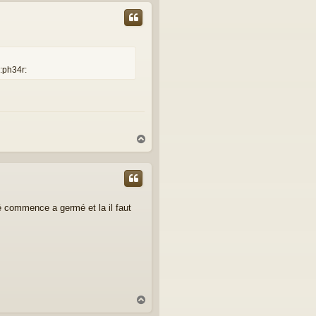
u
t
.:ph34r:
H
a
u
t
lé commence a germé et la il faut
H
a