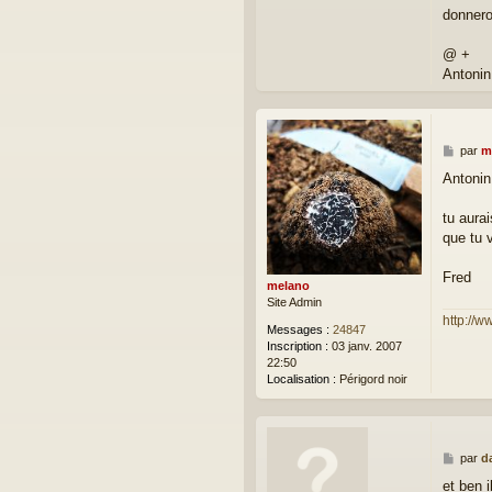
donneron
@ +
Antonin
M
par
m
e
Antonin
s
s
a
tu aura
g
que tu 
e
Fred
melano
Site Admin
http://w
Messages :
24847
Inscription :
03 janv. 2007
22:50
Localisation :
Périgord noir
M
par
d
e
et ben 
s