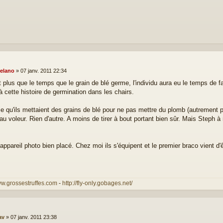
elano
»
07 janv. 2011 22:34
 plus que le temps que le grain de blé germe, l'individu aura eu le temps de fa
à cette histoire de germination dans les chairs.
e qu'ils mettaient des grains de blé pour ne pas mettre du plomb (autrement pl
au voleur. Rien d'autre. A moins de tirer à bout portant bien sûr. Mais Steph à
ppareil photo bien placé. Chez moi ils s'équipent et le premier braco vient d'êt
ww.grossestruffes.com
-
http://fly-only.gobages.net/
av
»
07 janv. 2011 23:38