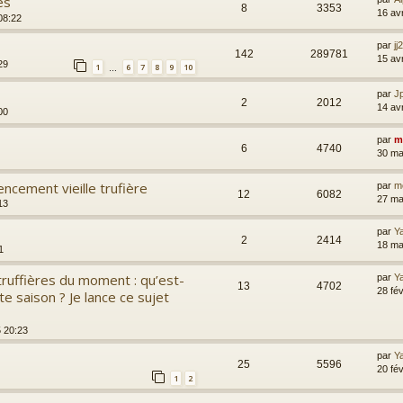
es
8
3353
16 av
08:22
par
jj
142
289781
15 av
29
1
6
7
8
9
10
…
par
Jp
2
2012
14 av
00
par
m
6
4740
30 ma
ncement vieille trufière
par
m
12
6082
27 ma
13
par
Y
2
2414
18 ma
1
ruffières du moment : qu’est-
par
Y
13
4702
28 fé
e saison ? Je lance ce sujet
5 20:23
par
Y
25
5596
20 fé
1
2