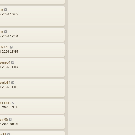
on
i 2026 16:05
on
i 2026 12:50
uy777
i 2026 15:55
lerie54
i 2026 11:03
lerie54
i 2026 11:01
tit louis
r. 2026 13:35
ann05
r. 2026 08:04
p 38