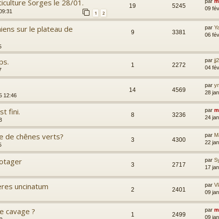
ticulture Sorges le 28/01.
par
m
19
5245
09 fé
 09:31
1
2
ens sur le plateau de
par
Y
9
3381
06 fé
5
ps.
par
jj
1
2272
04 fé
7
par
y
14
4569
28 ja
5 12:46
t fini.
par
m
8
3236
24 ja
3
le de chênes verts?
par
M
3
4300
22 ja
5
potager
par
Sy
3
2717
17 ja
res uncinatum
par
V
2
2401
09 ja
de cavage ?
par
m
1
2499
09 ja