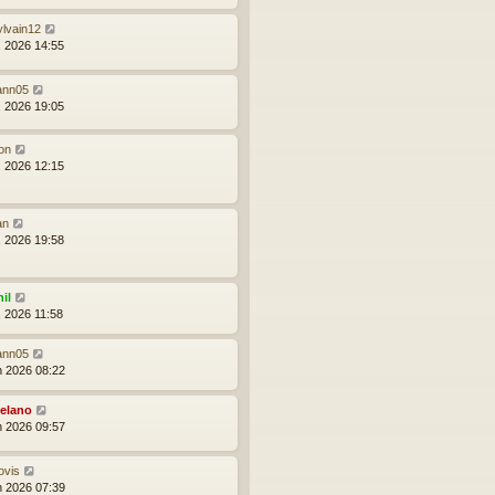
ylvain12
l. 2026 14:55
ann05
l. 2026 19:05
on
l. 2026 12:15
an
l. 2026 19:58
il
l. 2026 11:58
ann05
in 2026 08:22
elano
in 2026 09:57
ovis
in 2026 07:39