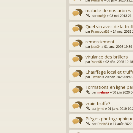
par
Kerstine
»
08 janv. 2026 23:
maladie de nos arbres
par
stef@
»
03 mai 2013 21:
Quel vin avec de la truf
par
Francocal26
»
14 nov. 2025 
remerciement
par
jean34
»
01 janv. 2026 19:39
virulance des brûlers
par
Yann05
»
02 déc. 2025 12:48
Chauffage local et truff
par
Tiffaine
»
20 nov. 2025 09:46
Formations en ligne pa
par
melano
»
30 juin 2020 0
vraie truffe?
par
jymd
»
01 janv. 2019 10:
Pièges photographique
par
Robin51
»
17 août 2022 