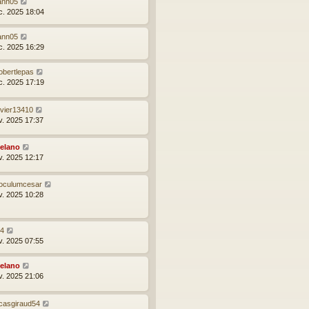
ann05
c. 2025 18:04
ann05
c. 2025 16:29
obertlepas
c. 2025 17:19
ivier13410
v. 2025 17:37
elano
v. 2025 12:17
noculumcesar
v. 2025 10:28
24
v. 2025 07:55
elano
v. 2025 21:06
ucasgiraud54