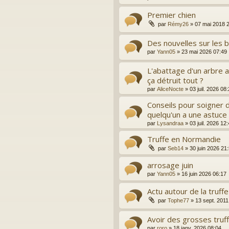
Premier chien
par
Rémy26
»
07 mai 2018 
Des nouvelles sur les b
par
Yann05
»
23 mai 2026 07:49
L'abattage d'un arbre a
ça détruit tout ?
par
AliceNocte
»
03 juil. 2026 08
Conseils pour soigner d
quelqu'un a une astuce
par
Lysandraa
»
03 juil. 2026 12
Truffe en Normandie
par
Seb14
»
30 juin 2026 21
arrosage juin
par
Yann05
»
16 juin 2026 06:17
Actu autour de la truffe
par
Tophe77
»
13 sept. 2011
Avoir des grosses truff
par
roro
»
18 janv. 2026 08:04