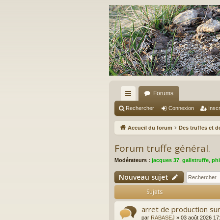
Forums
ac
Rechercher
Connexion
Inscr
co
Accueil du forum
Des truffes et 
ur
Forum truffe général.
ci
Modérateurs :
jacques 37
,
galistruffe
,
phi
s
Nouveau sujet
Sujets
arret de production su
par
RABASEJ
»
03 août 2026 17