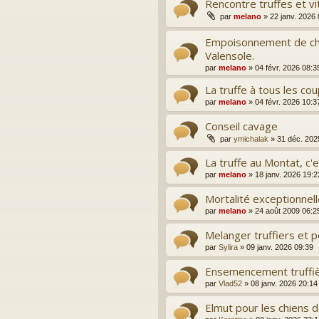
Rencontre truffes et vi
par
melano
»
22 janv. 2026
Empoisonnement de chi
Valensole.
par
melano
»
04 févr. 2026 08:3
La truffe à tous les cou
par
melano
»
04 févr. 2026 10:3
Conseil cavage
par
ymichalak
»
31 déc. 202
La truffe au Montat, c'es
par
melano
»
18 janv. 2026 19:2
Mortalité exceptionnel
par
melano
»
24 août 2009 06:2
Melanger truffiers et 
par
Sylira
»
09 janv. 2026 09:39
Ensemencement truffiè
par
Vlad52
»
08 janv. 2026 20:14
Elmut pour les chiens 