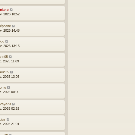
elano
nv. 2026 18:52
téphane
nv. 2026 14:48
obo
nv. 2026 13:15
ann05
c. 2025 11:09
ilie35
c. 2025 13:05
omo
c. 2025 00:00
oraya23
c. 2025 02:52
cius
c. 2025 21:01