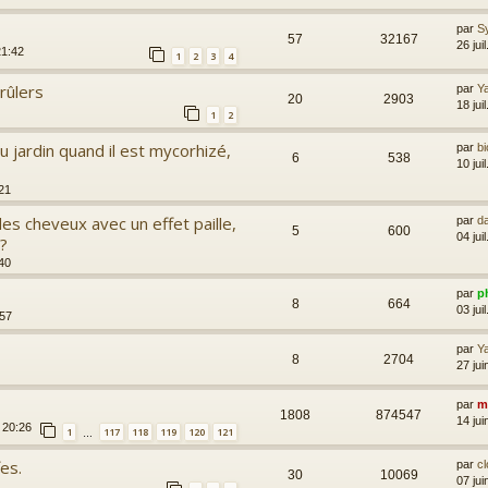
par
S
57
32167
26 jui
21:42
1
2
3
4
rûlers
par
Y
20
2903
18 jui
1
2
u jardin quand il est mycorhizé,
par
bi
6
538
10 jui
:21
es cheveux avec un effet paille,
par
d
5
600
04 jui
 ?
:40
par
ph
8
664
03 jui
:57
par
Y
8
2704
27 ju
par
m
1808
874547
14 ju
 20:26
1
117
118
119
120
121
…
es.
par
cl
30
10069
07 ju