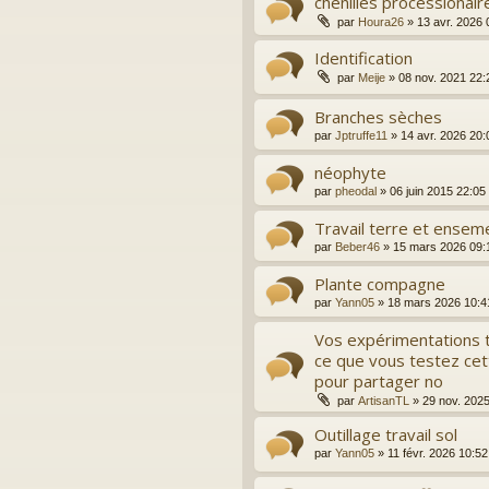
chenilles processionair
par
Houra26
»
13 avr. 2026 
Identification
par
Meije
»
08 nov. 2021 22:
Branches sèches
par
Jptruffe11
»
14 avr. 2026 20:
néophyte
par
pheodal
»
06 juin 2015 22:05
Travail terre et enseme
par
Beber46
»
15 mars 2026 09:
Plante compagne
par
Yann05
»
18 mars 2026 10:4
Vos expérimentations t
ce que vous testez cett
pour partager no
par
ArtisanTL
»
29 nov. 202
Outillage travail sol
par
Yann05
»
11 févr. 2026 10:52