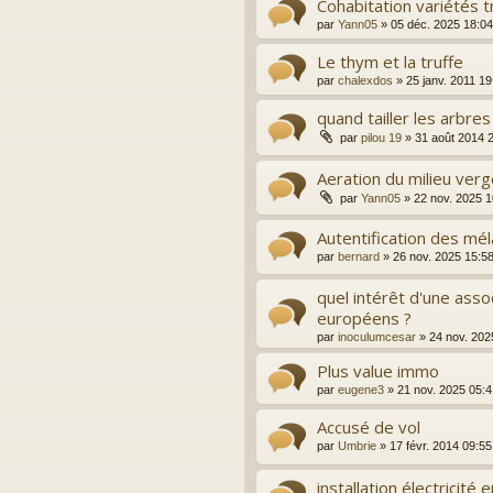
Cohabitation variétés t
par
Yann05
»
05 déc. 2025 18:04
Le thym et la truffe
par
chalexdos
»
25 janv. 2011 19
quand tailler les arbres
par
pilou 19
»
31 août 2014 
Aeration du milieu verge
par
Yann05
»
22 nov. 2025 1
Autentification des mél
par
bernard
»
26 nov. 2025 15:5
quel intérêt d'une assoc
européens ?
par
inoculumcesar
»
24 nov. 202
Plus value immo
par
eugene3
»
21 nov. 2025 05:4
Accusé de vol
par
Umbrie
»
17 févr. 2014 09:55
installation électricité