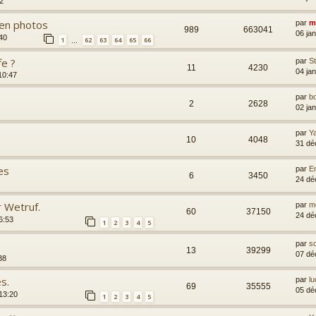
12
 en photos
par
m
989
663041
06 ja
40
1
62
63
64
65
66
…
fe ?
par
S
11
4230
04 ja
10:47
par
b
2
2628
02 ja
par
Y
10
4048
31 dé
es
par
Em
6
3450
24 dé
r Wetruf.
par
m
60
37150
24 dé
6:53
1
2
3
4
5
par
s
13
39299
07 dé
38
s.
par
lu
69
35555
05 dé
13:20
1
2
3
4
5