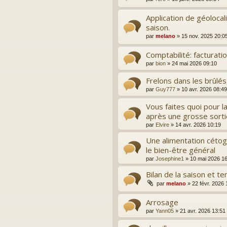
Application de géolocal
saison.
par
melano
»
15 nov. 2025 20:0
Comptabilité: facturati
par
bion
»
24 mai 2026 09:10
Frelons dans les brûlés
par
Guy777
»
10 avr. 2026 08:49
Vous faites quoi pour l
après une grosse sorti
par
Elvire
»
14 avr. 2026 10:19
Une alimentation cétog
le bien-être général
par
Josephine1
»
10 mai 2026 1
Bilan de la saison et te
par
melano
»
22 févr. 2026 
Arrosage
par
Yann05
»
21 avr. 2026 13:51