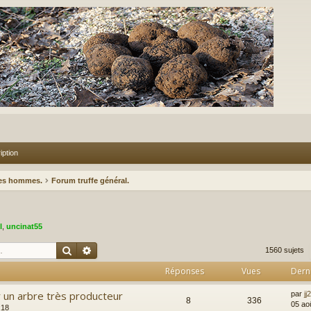
iption
des hommes.
Forum truffe général.
l
,
uncinat55
Rechercher
Recherche avancée
1560 sujets
Réponses
Vues
Dern
r un arbre très producteur
par
jj
8
336
05 ao
:18