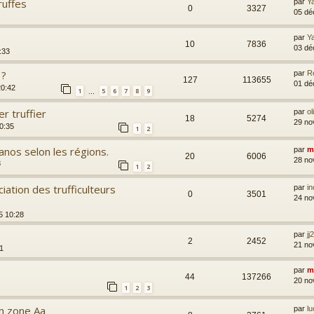
ruffes
par
Y
0
3327
05 dé
par
Y
10
7836
03 dé
:33
 ?
par
R
127
113655
01 dé
20:42
1
5
6
7
8
9
…
r truffier
par
ol
18
5274
29 no
0:35
1
2
anos selon les régions.
par
m
20
6006
28 no
8
1
2
iation des trufficulteurs
par
i
0
3501
24 no
5 10:28
par
jj
2
2452
21 no
1
par
m
44
137266
20 no
1
2
3
 en zone Aa
par
l