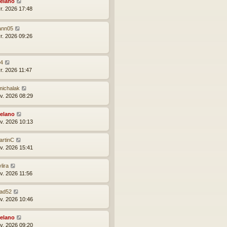
elano
vr. 2026 17:48
ann05
vr. 2026 09:26
24
vr. 2026 11:47
michalak
nv. 2026 08:29
elano
nv. 2026 10:13
artinC
nv. 2026 15:41
lira
nv. 2026 11:56
lad52
nv. 2026 10:46
elano
nv. 2026 09:20