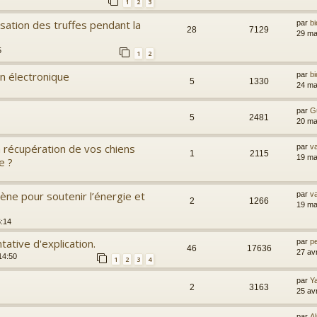
1
2
3
isation des truffes pendant la
par
bi
28
7129
29 ma
5
1
2
on électronique
par
bi
5
1330
24 ma
par
G
5
2481
20 ma
a récupération de vos chiens
par
va
1
2115
19 ma
e ?
ène pour soutenir l’énergie et
par
va
2
1266
19 ma
6:14
ntative d'explication.
par
pe
46
17636
27 av
14:50
1
2
3
4
par
Y
2
3163
25 av
par
Al