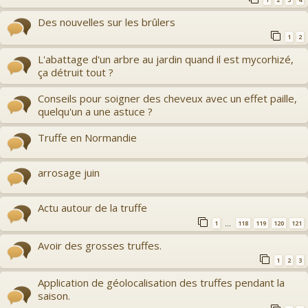
Des nouvelles sur les brûlers
1
2
L'abattage d'un arbre au jardin quand il est mycorhizé,
ça détruit tout ?
Conseils pour soigner des cheveux avec un effet paille,
quelqu'un a une astuce ?
Truffe en Normandie
arrosage juin
Actu autour de la truffe
1
118
119
120
121
…
Avoir des grosses truffes.
1
2
3
Application de géolocalisation des truffes pendant la
saison.