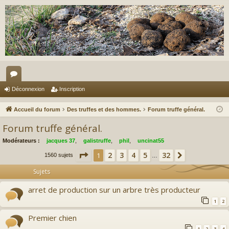
or
Déconnexion
Inscription
u
Accueil du forum
Des truffes et des hommes.
Forum truffe général.
m
Forum truffe général.
s
Modérateurs :
jacques 37
,
galistruffe
,
phil
,
uncinat55
Page
1
sur
32
2
3
4
5
32
1
Suivant
1560 sujets
…
Sujets
arret de production sur un arbre très producteur
1
2
Premier chien
1
2
3
4