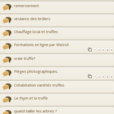
remerciement
virulance des brûlers
Chauffage local et truffes
Formations en ligne par Wetruf.
1
2
3
4
5
vraie truffe?
Pièges photographiques.
1
2
3
4
5
Cohabitation variétés truffes
Le thym et la truffe
quand tailler les arbres ?