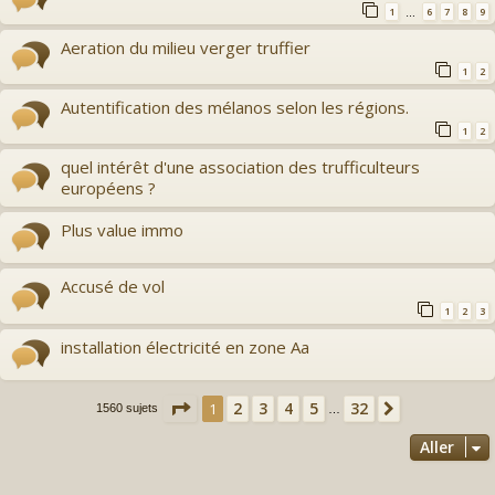
1
6
7
8
9
…
Aeration du milieu verger truffier
1
2
Autentification des mélanos selon les régions.
1
2
quel intérêt d'une association des trufficulteurs
européens ?
Plus value immo
Accusé de vol
1
2
3
installation électricité en zone Aa
Page
1
sur
32
2
3
4
5
32
1
Suivant
1560 sujets
…
Aller