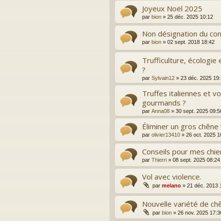
Joyeux Noël 2025
par
bion
»
25 déc. 2025 10:12
Non désignation du co
par
bion
»
02 sept. 2018 18:42
Trufficulture, écologie
?
par
Sylvain12
»
23 déc. 2025 19
Truffes italiennes et v
gourmands ?
par
Anna08
»
30 sept. 2025 09:5
Éliminer un gros chêne
par
olivier13410
»
26 oct. 2025 1
Conseils pour mes chie
par
Thierri
»
08 sept. 2025 08:24
Vol avec violence.
par
melano
»
21 déc. 2013 
Nouvelle variété de ch
par
bion
»
26 nov. 2025 17:3