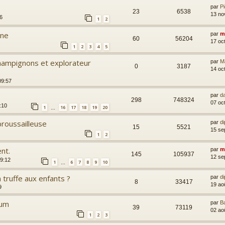
par
P
23
6538
13 no
6
1
2
nne
par
m
60
56204
17 oc
1
2
3
4
5
ampignons et explorateur
par
M
0
3187
14 oc
09:57
par
d
298
748324
07 oc
:10
1
16
17
18
19
20
…
roussailleuse
par
di
15
5521
15 se
1
2
nt.
par
m
145
105937
12 se
09:12
1
6
7
8
9
10
…
 truffe aux enfants ?
par
di
8
33417
19 ao
9
rum
par
B
39
73119
02 ao
1
2
3