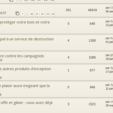
1
235
236
237
238
239
…
par
C
351
48419
06 ao
12:27
1
20
21
22
23
24
…
 protéger votre bois et votre
par
Ka
5
646
12 jui
ppel à un service de destruction
par
Ka
4
1260
01 jui
ière contre les campagnols
par
jj
4
1085
18 ju
53
os autres produits d'exception
par
S
1
877
17 ju
34
n plaisir aussi exigeant que la
par
S
0
946
11 jui
35
truffe et gibier : vous avez déjà
par
c
3
2321
28 ma