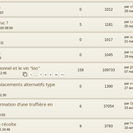
e
par
c
0
1012
28 ma
:10
ruc ?
par
L
5
1181
25 ma
026 08:50
par
a
0
1017
21 ma
:11
e
par
va
0
1045
19 ma
9
onnel et le vin "bio"
par
jj
158
109733
07 ma
12:45
1
7
8
9
10
11
…
lacements alternatifs type
par
t
0
1390
27 av
11:30
rmation d’une truffière en
par
D
6
37054
23 av
9:03
 récolte
par
P
9
3793
16 av
5 16:46