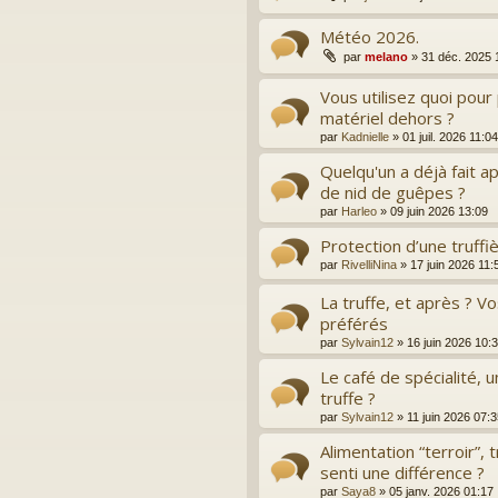
Météo 2026.
par
melano
»
31 déc. 2025 
Vous utilisez quoi pour
matériel dehors ?
par
Kadnielle
»
01 juil. 2026 11:04
Quelqu'un a déjà fait a
de nid de guêpes ?
par
Harleo
»
09 juin 2026 13:09
Protection d’une truff
par
RivelliNina
»
17 juin 2026 11:
La truffe, et après ? V
préférés
par
Sylvain12
»
16 juin 2026 10:
Le café de spécialité, u
truffe ?
par
Sylvain12
»
11 juin 2026 07:
Alimentation “terroir”, 
senti une différence ?
par
Saya8
»
05 janv. 2026 01:17