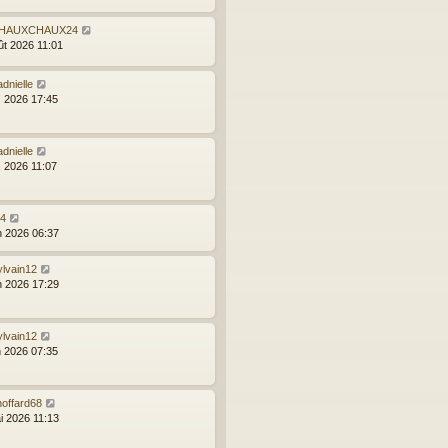
HAUXCHAUX24
ût 2026 11:01
dnielle
l. 2026 17:45
dnielle
l. 2026 11:07
24
in 2026 06:37
ylvain12
in 2026 17:29
ylvain12
n 2026 07:35
hoffard68
i 2026 11:13