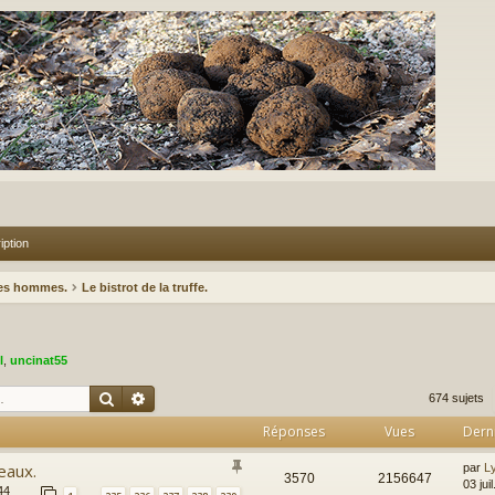
iption
des hommes.
Le bistrot de la truffe.
l
,
uncinat55
Rechercher
Recherche avancée
674 sujets
Réponses
Vues
Dern
eaux.
par
L
3570
2156647
03 jui
44