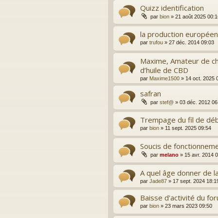
Quizz identification
par
bion
»
21 août 2025 00:1
la production europée
par
trufou
»
27 déc. 2014 09:03
Maxime, Amateur de ch
d’huile de CBD
par
Maxime1500
»
14 oct. 2025 
safran
par
stef@
»
03 déc. 2012 06
Trempage du fil de déb
par
bion
»
11 sept. 2025 09:54
Soucis de fonctionneme
par
melano
»
15 avr. 2014 
A quel âge donner de la
par
Jade87
»
17 sept. 2024 18:1
Baisse d'activité du fo
par
bion
»
23 mars 2023 09:50