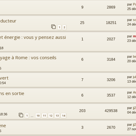
par
P
9
2869
25 dé
nducteur
par
s
25
18251
24 dé
1
2
 et énergie : vous y pensez aussi
par
m
1
2027
23 dé
:18
oyage à Rome : vos conseils
par
b
6
3184
20 dé
6
 vert
par
j
7
3206
13 dé
0:54
ns en sortie
par
A
6
3537
12 dé
par
jj
203
429538
04 dé
18:36
1
10
11
12
13
14
…
êne
par
jj
3
2670
27 no
6