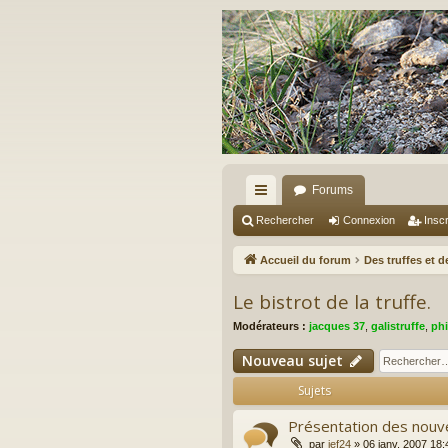
Forums
ac
Rechercher
Connexion
Inscr
co
Accueil du forum
Des truffes et 
ur
Le bistrot de la truffe.
ci
Modérateurs :
jacques 37
,
galistruffe
,
phi
s
Nouveau sujet
Sujets
Présentation des nouv
par
jef24
»
06 janv. 2007 18: