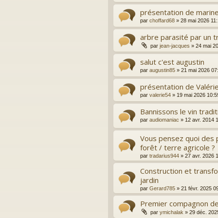
présentation de marin
par
choffard68
»
28 mai 2026 11
arbre parasité par un t
par
jean-jacques
»
24 mai 2
salut c'est augustin
par
augustin85
»
21 mai 2026 07
présentation de Valéri
par
valerie54
»
19 mai 2026 10:5
Bannissons le vin traditi
par
audiomaniac
»
12 avr. 2014 
Vous pensez quoi des p
forêt / terre agricole ?
par
tradarius944
»
27 avr. 2026 
Construction et transfo
jardin
par
Gerard785
»
21 févr. 2025 0
Premier compagnon de
par
ymichalak
»
29 déc. 202