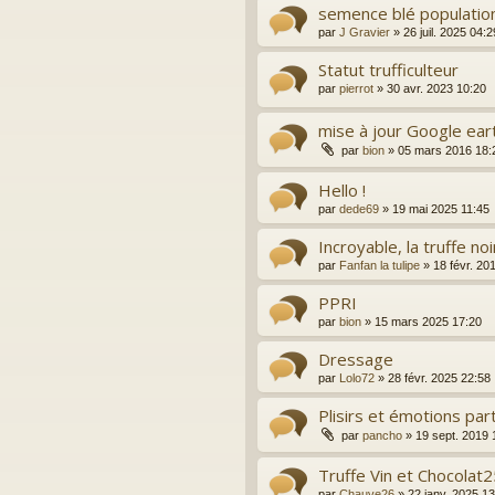
semence blé populatio
par
J Gravier
»
26 juil. 2025 04:2
Statut trufficulteur
par
pierrot
»
30 avr. 2023 10:20
mise à jour Google ear
par
bion
»
05 mars 2016 18:
Hello !
par
dede69
»
19 mai 2025 11:45
Incroyable, la truffe no
par
Fanfan la tulipe
»
18 févr. 20
PPRI
par
bion
»
15 mars 2025 17:20
Dressage
par
Lolo72
»
28 févr. 2025 22:58
Plisirs et émotions pa
par
pancho
»
19 sept. 2019 
Truffe Vin et Chocolat
par
Chauve26
»
22 janv. 2025 1