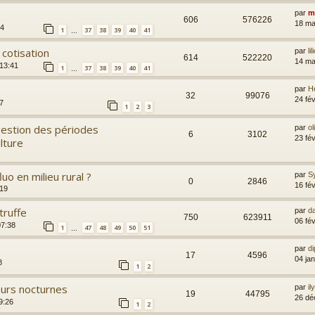
par
m
606
576226
18 ma
34
1
37
38
39
40
41
…
cotisation
par
lil
614
522220
14 ma
 13:41
1
37
38
39
40
41
…
par
H
32
99076
24 fé
7
1
2
3
 gestion des périodes
par
ol
6
3102
23 fé
lture
uo en milieu rural ?
par
S
0
2846
16 fé
:19
truffe
par
d
750
623911
06 fé
07:38
1
47
48
49
50
51
…
par
di
17
4596
04 ja
8
1
2
teurs nocturnes
par
i
19
44795
26 dé
9:26
1
2