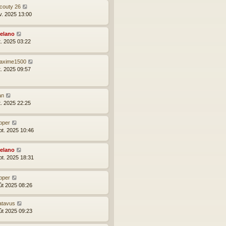
icouty 26
v. 2025 13:00
elano
t. 2025 03:22
axime1500
t. 2025 09:57
an
t. 2025 22:25
pper
pt. 2025 10:46
elano
pt. 2025 18:31
pper
ût 2025 08:26
atavus
ût 2025 09:23