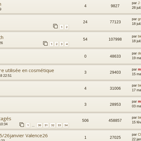
n
par
J
4
9827
28 jui
9
par
g
24
77123
18 jui
1
2
th
par
bi
54
107998
18 jui
26
1
2
3
4
par
d
0
48633
19 ma
ire utilisée en cosmétique
par
m
3
29403
15 ma
18 22:51
par
bi
4
31006
17 ma
par
m
3
28953
03 ma
rtagés
par
bi
506
458857
15 fé
10:34
1
30
31
32
33
34
…
25/26janvier Valence26
par
C
1
27025
22 ja
3:23