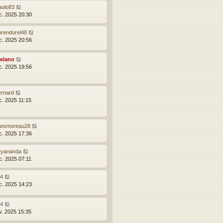
aolo83
c. 2025 20:30
orendurel48
c. 2025 20:56
elano
c. 2025 19:56
ernard
c. 2025 11:15
ulesmoreau28
c. 2025 17:36
ryananda
c. 2025 07:11
24
c. 2025 14:23
24
v. 2025 15:35