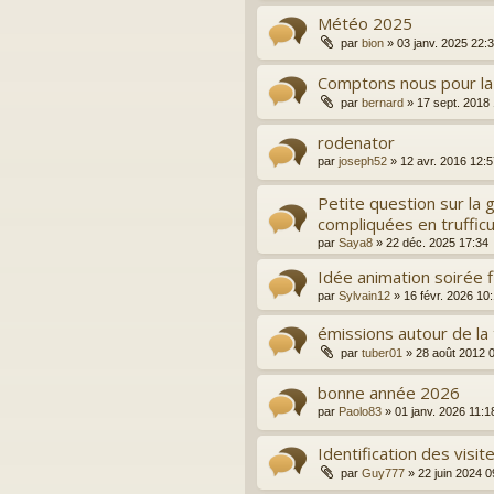
Météo 2025
par
bion
»
03 janv. 2025 22:
Comptons nous pour la 
par
bernard
»
17 sept. 2018
rodenator
par
joseph52
»
12 avr. 2016 12:5
Petite question sur la
compliquées en trufficu
par
Saya8
»
22 déc. 2025 17:34
Idée animation soirée fl
par
Sylvain12
»
16 févr. 2026 10
émissions autour de la 
par
tuber01
»
28 août 2012 
bonne année 2026
par
Paolo83
»
01 janv. 2026 11:1
Identification des visi
par
Guy777
»
22 juin 2024 0