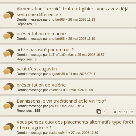
Alimentation “terroir”, truffe et gibier : vous avez déjà
senti une différence ?
Dernier message par
choffard68
«
28 mai 2026 11:13
Réponses :
3
présentation de marine
Dernier message par
choffard68
«
28 mai 2026 11:10
arbre parasité par un truc ?
Dernier message par
LaTruffaxDeMax
«
25 mai 2026 16:57
Réponses :
5
salut c'est augustin
Dernier message par
augustin85
«
21 mai 2026 07:11
présentation de Valérie
Dernier message par
valerie54
«
19 mai 2026 10:59
Bannissons le vin traditionnel et le vin "bio"
Dernier message par
jj24
«
07 mai 2026 18:31
Réponses :
158
1
8
9
10
11
…
Vous pensez quoi des placements alternatifs type forêt
/ terre agricole ?
Dernier message par
tradarius944
«
27 avr. 2026 11:30