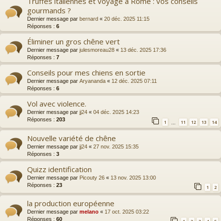
Truffes italiennes et voyage à Rome : vos conseils
gourmands ?
Dernier message par
bernard
«
20 déc. 2025 11:15
Réponses :
6
Éliminer un gros chêne vert
Dernier message par
julesmoreau28
«
13 déc. 2025 17:36
Réponses :
7
Conseils pour mes chiens en sortie
Dernier message par
Aryananda
«
12 déc. 2025 07:11
Réponses :
6
Vol avec violence.
Dernier message par
jj24
«
04 déc. 2025 14:23
Réponses :
203
1
11
12
13
14
…
Nouvelle variété de chêne
Dernier message par
jj24
«
27 nov. 2025 15:35
Réponses :
3
Quizz identification
Dernier message par
Picouty 26
«
13 nov. 2025 13:00
Réponses :
23
1
2
la production européenne
Dernier message par
melano
«
17 oct. 2025 03:22
Réponses :
60