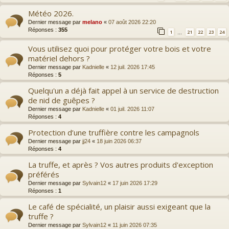
Météo 2026.
Dernier message par
melano
«
07 août 2026 22:20
Réponses :
355
1
21
22
23
24
…
Vous utilisez quoi pour protéger votre bois et votre
matériel dehors ?
Dernier message par
Kadnielle
«
12 juil. 2026 17:45
Réponses :
5
Quelqu'un a déjà fait appel à un service de destruction
de nid de guêpes ?
Dernier message par
Kadnielle
«
01 juil. 2026 11:07
Réponses :
4
Protection d’une truffière contre les campagnols
Dernier message par
jj24
«
18 juin 2026 06:37
Réponses :
4
La truffe, et après ? Vos autres produits d'exception
préférés
Dernier message par
Sylvain12
«
17 juin 2026 17:29
Réponses :
1
Le café de spécialité, un plaisir aussi exigeant que la
truffe ?
Dernier message par
Sylvain12
«
11 juin 2026 07:35