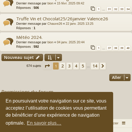
Dernier message par
bion
«
15 févr. 2025 09:42
Réponses :
506
1
31
32
33
34
…
Truffe Vin et Chocolat25/26janvier Valence26
Dernier message par
Chauve26
«
22 janv. 2025 13:25
Réponses :
1
Météo 2024.
Dernier message par
bion
«
04 janv. 2025 20:44
Réponses :
592
1
37
38
39
40
…
Nouveau sujet
Page
1
sur
14
2
3
4
5
14
1
Suivant
674 sujets
…
Aller
Permissions du forum
Vous
ne pouvez pas
publier de nouveaux sujets dans ce forum
En poursuivant votre navigation sur ce site, vous
Vous
ne pouvez pas
répondre aux sujets dans ce forum
Vous
ne pouvez pas
modifier vos messages dans ce forum
acceptez l’utilisation de cookies vous permettant
Vous
ne pouvez pas
supprimer vos messages dans ce forum
de bénéficier d’une expérience de navigation
Vous
ne pouvez pas
transférer de pièces jointes dans ce forum
optimale.
En savoir plus…
Accueil du forum
Nous contacter