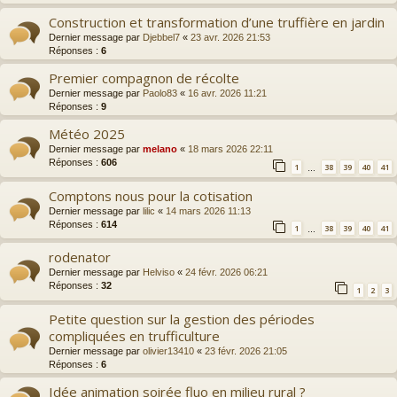
Construction et transformation d’une truffière en jardin
Dernier message par
Djebbel7
«
23 avr. 2026 21:53
Réponses :
6
Premier compagnon de récolte
Dernier message par
Paolo83
«
16 avr. 2026 11:21
Réponses :
9
Météo 2025
Dernier message par
melano
«
18 mars 2026 22:11
Réponses :
606
1
38
39
40
41
…
Comptons nous pour la cotisation
Dernier message par
lilic
«
14 mars 2026 11:13
Réponses :
614
1
38
39
40
41
…
rodenator
Dernier message par
Helviso
«
24 févr. 2026 06:21
Réponses :
32
1
2
3
Petite question sur la gestion des périodes
compliquées en trufficulture
Dernier message par
olivier13410
«
23 févr. 2026 21:05
Réponses :
6
Idée animation soirée fluo en milieu rural ?