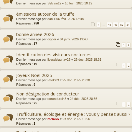
Dernier message par
Sylvain12
«
16 févr. 2026 10:19
émissions autour de la truffe
Dernier message par
dan
«
06 févr. 2026 13:48
Réponses :
750
1
48
49
50
51
…
bonne année 2026
Dernier message par
dipper
«
04 janv. 2026 19:43
Réponses :
17
1
2
Identification des visiteurs nocturnes
Dernier message par
ilyesdelaunay26
«
26 déc. 2025 18:31
Réponses :
19
1
2
Joyeux Noël 2025
Dernier message par
Paolo83
«
25 déc. 2025 20:30
Réponses :
9
Non désignation du conducteur
Dernier message par
sorendurel48
«
24 déc. 2025 20:56
Réponses :
25
1
2
Trufficulture, écologie et énergie : vous y pensez aussi ?
Dernier message par
melano
«
23 déc. 2025 19:56
Réponses :
1