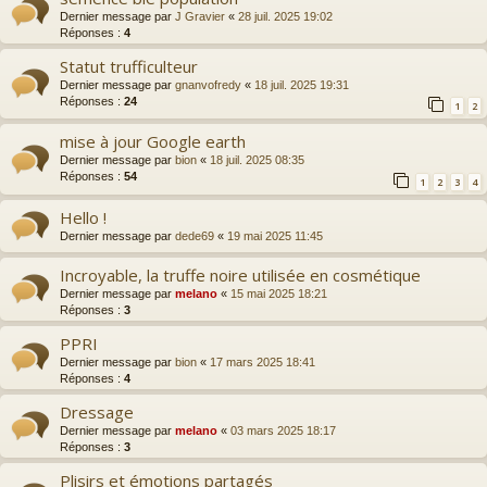
Dernier message par
J Gravier
«
28 juil. 2025 19:02
Réponses :
4
Statut trufficulteur
Dernier message par
gnanvofredy
«
18 juil. 2025 19:31
Réponses :
24
1
2
mise à jour Google earth
Dernier message par
bion
«
18 juil. 2025 08:35
Réponses :
54
1
2
3
4
Hello !
Dernier message par
dede69
«
19 mai 2025 11:45
Incroyable, la truffe noire utilisée en cosmétique
Dernier message par
melano
«
15 mai 2025 18:21
Réponses :
3
PPRI
Dernier message par
bion
«
17 mars 2025 18:41
Réponses :
4
Dressage
Dernier message par
melano
«
03 mars 2025 18:17
Réponses :
3
Plisirs et émotions partagés