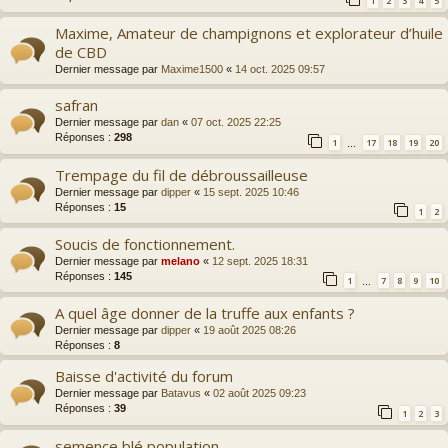
1
2
3
4
5
Maxime, Amateur de champignons et explorateur d’huile
de CBD
Dernier message par
Maxime1500
«
14 oct. 2025 09:57
safran
Dernier message par
dan
«
07 oct. 2025 22:25
Réponses :
298
1
17
18
19
20
…
Trempage du fil de débroussailleuse
Dernier message par
dipper
«
15 sept. 2025 10:46
Réponses :
15
1
2
Soucis de fonctionnement.
Dernier message par
melano
«
12 sept. 2025 18:31
Réponses :
145
1
7
8
9
10
…
A quel âge donner de la truffe aux enfants ?
Dernier message par
dipper
«
19 août 2025 08:26
Réponses :
8
Baisse d'activité du forum
Dernier message par
Batavus
«
02 août 2025 09:23
Réponses :
39
1
2
3
semence blé population