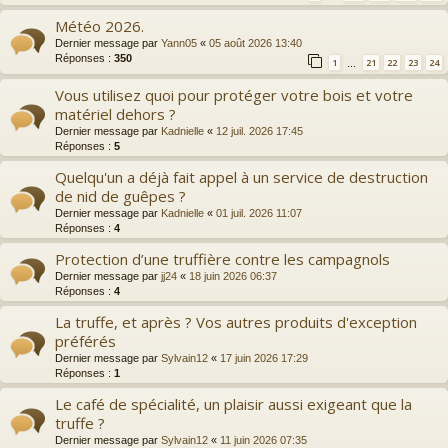
Météo 2026.
Dernier message par
Yann05
«
05 août 2026 13:40
Réponses :
350
1
21
22
23
24
…
Vous utilisez quoi pour protéger votre bois et votre
matériel dehors ?
Dernier message par
Kadnielle
«
12 juil. 2026 17:45
Réponses :
5
Quelqu'un a déjà fait appel à un service de destruction
de nid de guêpes ?
Dernier message par
Kadnielle
«
01 juil. 2026 11:07
Réponses :
4
Protection d’une truffière contre les campagnols
Dernier message par
jj24
«
18 juin 2026 06:37
Réponses :
4
La truffe, et après ? Vos autres produits d'exception
préférés
Dernier message par
Sylvain12
«
17 juin 2026 17:29
Réponses :
1
Le café de spécialité, un plaisir aussi exigeant que la
truffe ?
Dernier message par
Sylvain12
«
11 juin 2026 07:35