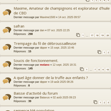
1
2
3
4
5
Maxime, Amateur de champignons et explorateur d’huile
de CBD
Dernier message par
Maxime1500
«
14 oct. 2025 09:57
safran
Dernier message par
dan
«
07 oct. 2025 22:25
Réponses :
298
1
17
18
19
20
…
Trempage du fil de débroussailleuse
Dernier message par
dipper
«
15 sept. 2025 10:46
Réponses :
15
1
2
Soucis de fonctionnement.
Dernier message par
melano
«
12 sept. 2025 18:31
Réponses :
145
1
7
8
9
10
…
A quel âge donner de la truffe aux enfants ?
Dernier message par
dipper
«
19 août 2025 08:26
Réponses :
8
Baisse d'activité du forum
Dernier message par
Batavus
«
02 août 2025 09:23
Réponses :
39
1
2
3
semence blé population