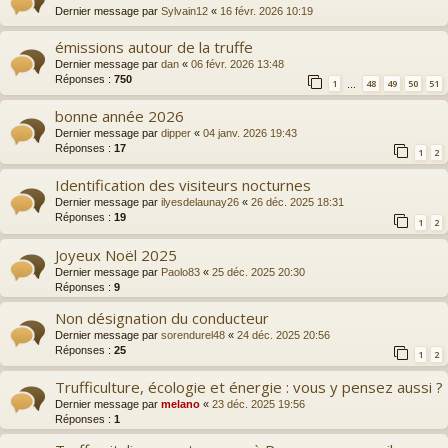
Dernier message par
Sylvain12
«
16 févr. 2026 10:19
émissions autour de la truffe
Dernier message par
dan
«
06 févr. 2026 13:48
Réponses :
750
1
48
49
50
51
…
bonne année 2026
Dernier message par
dipper
«
04 janv. 2026 19:43
Réponses :
17
1
2
Identification des visiteurs nocturnes
Dernier message par
ilyesdelaunay26
«
26 déc. 2025 18:31
Réponses :
19
1
2
Joyeux Noël 2025
Dernier message par
Paolo83
«
25 déc. 2025 20:30
Réponses :
9
Non désignation du conducteur
Dernier message par
sorendurel48
«
24 déc. 2025 20:56
Réponses :
25
1
2
Trufficulture, écologie et énergie : vous y pensez aussi ?
Dernier message par
melano
«
23 déc. 2025 19:56
Réponses :
1