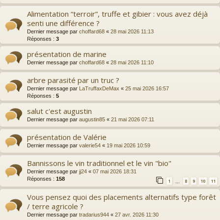
Alimentation “terroir”, truffe et gibier : vous avez déjà
senti une différence ?
Dernier message par
choffard68
«
28 mai 2026 11:13
Réponses :
3
présentation de marine
Dernier message par
choffard68
«
28 mai 2026 11:10
arbre parasité par un truc ?
Dernier message par
LaTruffaxDeMax
«
25 mai 2026 16:57
Réponses :
5
salut c'est augustin
Dernier message par
augustin85
«
21 mai 2026 07:11
présentation de Valérie
Dernier message par
valerie54
«
19 mai 2026 10:59
Bannissons le vin traditionnel et le vin "bio"
Dernier message par
jj24
«
07 mai 2026 18:31
Réponses :
158
1
8
9
10
11
…
Vous pensez quoi des placements alternatifs type forêt
/ terre agricole ?
Dernier message par
tradarius944
«
27 avr. 2026 11:30