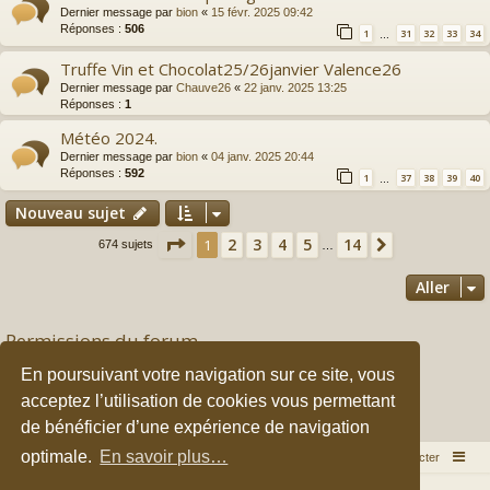
Dernier message par
bion
«
15 févr. 2025 09:42
Réponses :
506
1
31
32
33
34
…
Truffe Vin et Chocolat25/26janvier Valence26
Dernier message par
Chauve26
«
22 janv. 2025 13:25
Réponses :
1
Météo 2024.
Dernier message par
bion
«
04 janv. 2025 20:44
Réponses :
592
1
37
38
39
40
…
Nouveau sujet
Page
1
sur
14
2
3
4
5
14
1
Suivant
674 sujets
…
Aller
Permissions du forum
Vous
ne pouvez pas
publier de nouveaux sujets dans ce forum
En poursuivant votre navigation sur ce site, vous
Vous
ne pouvez pas
répondre aux sujets dans ce forum
Vous
ne pouvez pas
modifier vos messages dans ce forum
acceptez l’utilisation de cookies vous permettant
Vous
ne pouvez pas
supprimer vos messages dans ce forum
de bénéficier d’une expérience de navigation
Vous
ne pouvez pas
transférer de pièces jointes dans ce forum
optimale.
En savoir plus…
Accueil du forum
Nous contacter