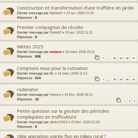
Construction et transformation d’une truffière en jardin
Dernier message par
Djebbel7
«
23 avr. 2026 21:53
Réponses :
6
Premier compagnon de récolte
Dernier message par
Paolo83
«
16 avr. 2026 11:21
Réponses :
9
Météo 2025
Dernier message par
melano
«
18 mars 2026 22:11
Réponses :
606
1
38
39
40
41
…
Comptons nous pour la cotisation
Dernier message par
lilic
«
14 mars 2026 11:13
Réponses :
614
1
38
39
40
41
…
rodenator
Dernier message par
Helviso
«
24 févr. 2026 06:21
Réponses :
32
1
2
3
Petite question sur la gestion des périodes
compliquées en trufficulture
Dernier message par
olivier13410
«
23 févr. 2026 21:05
Réponses :
6
Idée animation soirée fluo en milieu rural ?