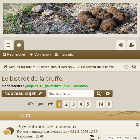
ac
or
on
ns
Rechercher
Connexion
Inscription
co
u
ne
cri
R
Accueil du forum
Des truffes et des hommes.
Le bistrot de la truffe.
ur
m
xi
pti
e
Le bistrot de la truffe.
c
ci
s
on
on
Modérateurs :
jacques 37
,
galistruffe
,
phil
,
uncinat55
h
s
Rechercher
Recherche av
Nouveau sujet
e
r
Page
1
sur
14
2
3
4
5
14
1
Suivant
674 sujets
…
c
Sujets
h
e
Présentation des nouveaux.
r
Dernier message par
Lysandraa
«
03 juil. 2026 12:39
Réponses :
3570
1
236
237
238
239
…