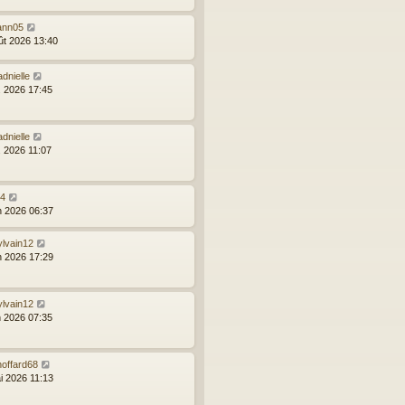
ann05
ût 2026 13:40
dnielle
l. 2026 17:45
dnielle
l. 2026 11:07
24
in 2026 06:37
ylvain12
in 2026 17:29
ylvain12
n 2026 07:35
hoffard68
i 2026 11:13