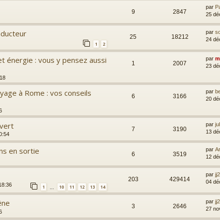
par
P
9
2847
25 dé
nducteur
par
s
25
18212
24 dé
1
2
 et énergie : vous y pensez aussi
par
m
1
2007
23 dé
:18
oyage à Rome : vos conseils
par
b
6
3166
20 dé
6
 vert
par
j
7
3190
13 dé
0:54
ns en sortie
par
A
6
3519
12 dé
par
jj
203
429414
04 dé
18:36
1
10
11
12
13
14
…
êne
par
jj
3
2646
27 no
6