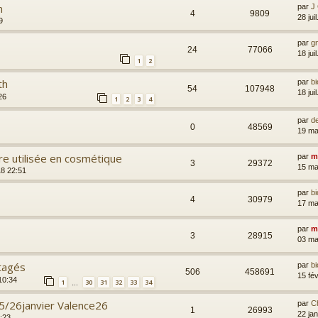
n
par
J
4
9809
28 jui
9
par
g
24
77066
18 jui
1
2
th
par
bi
54
107948
18 jui
26
1
2
3
4
par
d
0
48569
19 ma
ire utilisée en cosmétique
par
m
3
29372
15 ma
18 22:51
par
bi
4
30979
17 ma
par
m
3
28915
03 ma
rtagés
par
bi
506
458691
15 fé
10:34
1
30
31
32
33
34
…
25/26janvier Valence26
par
C
1
26993
22 ja
3:23