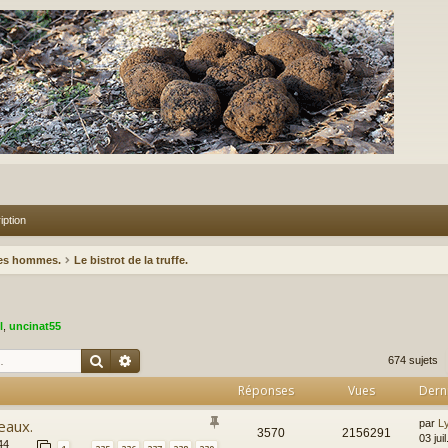
iption
des hommes.
Le bistrot de la truffe.
l
,
uncinat55
Rechercher
Recherche avancée
674 sujets
Réponses
Vues
Dern
eaux.
par
L
3570
2156291
03 jui
44