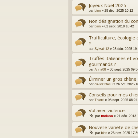
Joyeux Noël 2025
par
bion
»
25 déc. 2025 10:12
Non désignation du co
par
bion
»
02 sept. 2018 18:42
Trufficulture, écologie
?
par
Sylvain12
»
23 déc. 2025 19
Truffes italiennes et v
gourmands ?
par
Anna08
»
30 sept. 2025 09:5
Éliminer un gros chêne
par
olivier13410
»
26 oct. 2025 1
Conseils pour mes chie
par
Thierri
»
08 sept. 2025 08:24
Vol avec violence.
par
melano
»
21 déc. 2013 
Nouvelle variété de ch
par
bion
»
26 nov. 2025 17:3