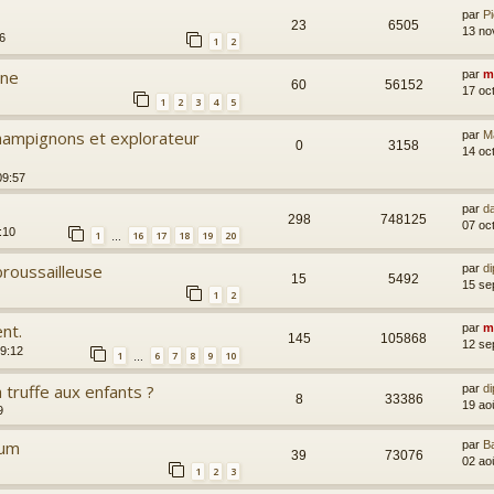
par
P
23
6505
13 no
6
1
2
nne
par
m
60
56152
17 oc
1
2
3
4
5
ampignons et explorateur
par
M
0
3158
14 oc
09:57
par
d
298
748125
07 oc
:10
1
16
17
18
19
20
…
roussailleuse
par
di
15
5492
15 se
1
2
nt.
par
m
145
105868
12 se
09:12
1
6
7
8
9
10
…
 truffe aux enfants ?
par
di
8
33386
19 ao
9
rum
par
B
39
73076
02 ao
1
2
3