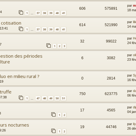
par
m
606
575891
18 ma
34
1
37
38
39
40
41
…
cotisation
par
lil
614
521990
14 ma
 13:41
1
37
38
39
40
41
…
par
H
32
99022
24 fé
7
1
2
3
 gestion des périodes
par
ol
6
3082
23 fé
lture
uo en milieu rural ?
par
S
0
2814
16 fé
:19
truffe
par
d
750
623775
06 fé
07:38
1
47
48
49
50
51
…
par
di
17
4565
04 ja
8
1
2
teurs nocturnes
par
i
19
44746
26 dé
9:26
1
2