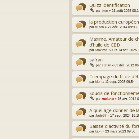
Quizz identification
par
bion
»
21 août 2025 00:1
la production europée
par
trufou
»
27 déc. 2014 09:03
Maxime, Amateur de ch
d’huile de CBD
par
Maxime1500
»
14 oct. 2025 
safran
par
stef@
»
03 déc. 2012 06
Trempage du fil de déb
par
bion
»
11 sept. 2025 09:54
Soucis de fonctionneme
par
melano
»
15 avr. 2014 
A quel âge donner de la
par
Jade87
»
17 sept. 2024 18:1
Baisse d'activité du fo
par
bion
»
23 mars 2023 09:50