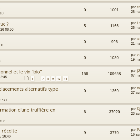
e
par
c
0
1001
28 ma
:10
ruc ?
par
L
5
1166
25 ma
026 08:50
par
a
0
996
21 ma
:11
e
par
va
0
1030
19 ma
9
onnel et le vin "bio"
par
jj
158
109658
07 ma
12:45
1
7
8
9
10
11
…
lacements alternatifs type
par
t
0
1369
27 av
11:30
rmation d’une truffière en
par
D
6
37020
23 av
9:03
 récolte
par
P
9
3770
16 av
5 16:46