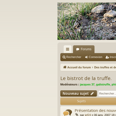
Forums
ac
Rechercher
Connexion
Inscr
co
Accueil du forum
Des truffes et 
ur
Le bistrot de la truffe.
ci
Modérateurs :
jacques 37
,
galistruffe
,
phi
s
Nouveau sujet
Sujets
Présentation des nouv
par
jef24
»
06 janv. 2007 18: