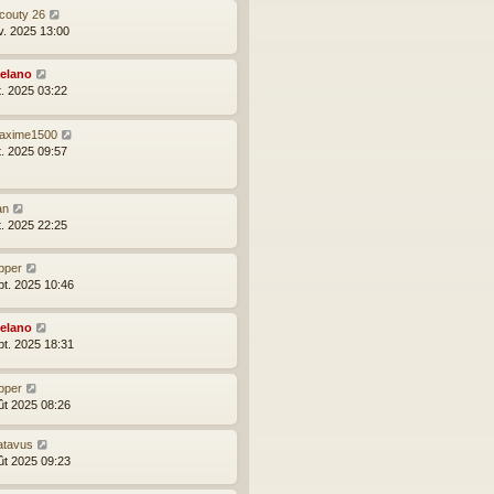
icouty 26
v. 2025 13:00
elano
t. 2025 03:22
axime1500
t. 2025 09:57
an
t. 2025 22:25
pper
pt. 2025 10:46
elano
pt. 2025 18:31
pper
ût 2025 08:26
atavus
ût 2025 09:23