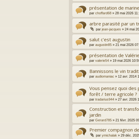
présentation de marin
par
choffard68
»
28 mai 2026 11
arbre parasité par un t
par
jean-jacques
»
24 mai 2
salut c'est augustin
par
augustin85
»
21 mai 2026 07
présentation de Valéri
par
valerie54
»
19 mai 2026 10:5
Bannissons le vin traditi
par
audiomaniac
»
12 avr. 2014 
Vous pensez quoi des p
forêt / terre agricole ?
par
tradarius944
»
27 avr. 2026 
Construction et transfo
jardin
par
Gerard785
»
21 févr. 2025 0
Premier compagnon de
par
ymichalak
»
29 déc. 202