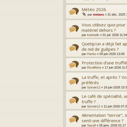
Météo 2026.
par
melano
»
31 déc. 2025 
Vous utilisez quoi pour
matériel dehors ?
par
Kadnielle
»
01 juil. 2026 11:04
Quelqu'un a déjà fait a
de nid de guêpes ?
par
Harleo
»
09 juin 2026 13:09
Protection d’une truff
par
RivelliNina
»
17 juin 2026 11:
La truffe, et après ? V
préférés
par
Sylvain12
»
16 juin 2026 10:
Le café de spécialité, u
truffe ?
par
Sylvain12
»
11 juin 2026 07:
Alimentation “terroir”, 
senti une différence ?
par
Saya8
»
05 janv. 2026 01:17