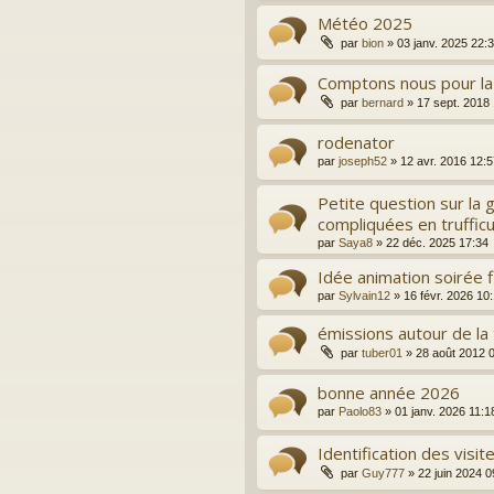
Météo 2025
par
bion
»
03 janv. 2025 22:
Comptons nous pour la 
par
bernard
»
17 sept. 2018
rodenator
par
joseph52
»
12 avr. 2016 12:5
Petite question sur la
compliquées en trufficu
par
Saya8
»
22 déc. 2025 17:34
Idée animation soirée fl
par
Sylvain12
»
16 févr. 2026 10
émissions autour de la 
par
tuber01
»
28 août 2012 
bonne année 2026
par
Paolo83
»
01 janv. 2026 11:1
Identification des visi
par
Guy777
»
22 juin 2024 0