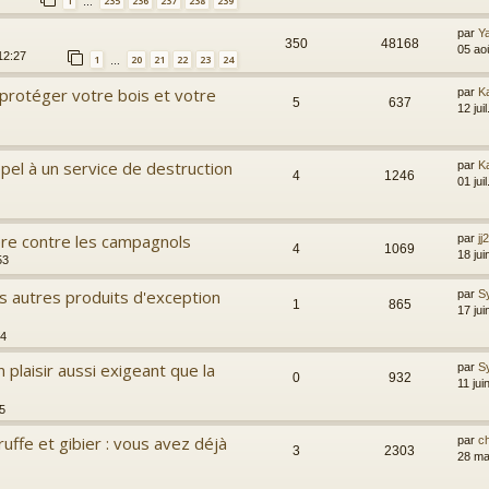
1
235
236
237
238
239
…
par
Y
350
48168
05 ao
12:27
1
20
21
22
23
24
…
 protéger votre bois et votre
par
Ka
5
637
12 jui
ppel à un service de destruction
par
Ka
4
1246
01 jui
ière contre les campagnols
par
jj
4
1069
18 ju
53
os autres produits d'exception
par
S
1
865
17 ju
34
n plaisir aussi exigeant que la
par
S
0
932
11 jui
35
truffe et gibier : vous avez déjà
par
c
3
2303
28 ma