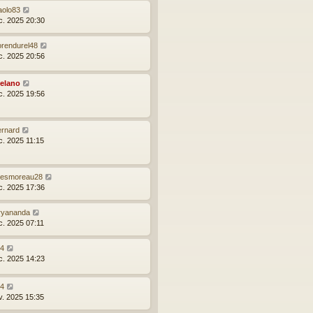
aolo83
c. 2025 20:30
orendurel48
c. 2025 20:56
elano
c. 2025 19:56
ernard
c. 2025 11:15
ulesmoreau28
c. 2025 17:36
ryananda
c. 2025 07:11
24
c. 2025 14:23
24
v. 2025 15:35