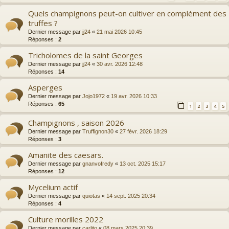
Quels champignons peut-on cultiver en complément des
truffes ?
Dernier message par
jj24
«
21 mai 2026 10:45
Réponses :
2
Tricholomes de la saint Georges
Dernier message par
jj24
«
30 avr. 2026 12:48
Réponses :
14
Asperges
Dernier message par
Jojo1972
«
19 avr. 2026 10:33
Réponses :
65
1
2
3
4
5
Champignons , saison 2026
Dernier message par
Truffignon30
«
27 févr. 2026 18:29
Réponses :
3
Amanite des caesars.
Dernier message par
gnanvofredy
«
13 oct. 2025 15:17
Réponses :
12
Mycelium actif
Dernier message par
quiotas
«
14 sept. 2025 20:34
Réponses :
4
Culture morilles 2022
Dernier message par
carlito
«
08 mars 2025 20:39