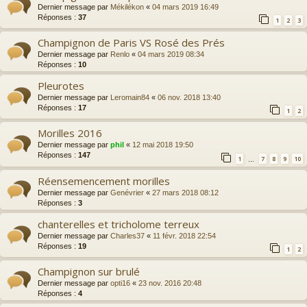
Dernier message par
Mékilékon
«
04 mars 2019 16:49
Réponses :
37
1
2
3
Champignon de Paris VS Rosé des Prés
Dernier message par
Renlo
«
04 mars 2019 08:34
Réponses :
10
Pleurotes
Dernier message par
Leromain84
«
06 nov. 2018 13:40
Réponses :
17
1
2
Morilles 2016
Dernier message par
phil
«
12 mai 2018 19:50
Réponses :
147
1
7
8
9
10
…
Réensemencement morilles
Dernier message par
Genévrier
«
27 mars 2018 08:12
Réponses :
3
chanterelles et tricholome terreux
Dernier message par
Charles37
«
11 févr. 2018 22:54
Réponses :
19
1
2
Champignon sur brulé
Dernier message par
opti16
«
23 nov. 2016 20:48
Réponses :
4