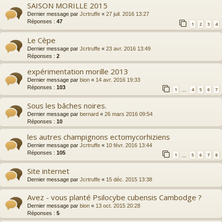
SAISON MORILLE 2015
Dernier message par
Jcrtruffe
«
27 juil. 2016 13:27
Réponses :
47
1
2
3
4
Le Cèpe
Dernier message par
Jcrtruffe
«
23 avr. 2016 13:49
Réponses :
2
expérimentation morille 2013
Dernier message par
bion
«
14 avr. 2016 19:33
Réponses :
103
1
4
5
6
7
…
Sous les bâches noires.
Dernier message par
bernard
«
26 mars 2016 09:54
Réponses :
10
les autres champignons ectomycorhiziens
Dernier message par
Jcrtruffe
«
10 févr. 2016 13:44
Réponses :
105
1
5
6
7
8
…
Site internet
Dernier message par
Jcrtruffe
«
15 déc. 2015 13:38
Avez - vous planté Psilocybe cubensis Cambodge ?
Dernier message par
bion
«
13 oct. 2015 20:28
Réponses :
5