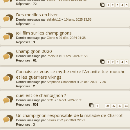
Réponses :
72
1
2
3
4
5
Des morilles en hiver
Dernier message par
eldiablo12
«
10 janv. 2025 13:53
Réponses :
1
Joli film sur les champignons.
Dernier message par
Giono
«
29 déc. 2024 21:38
Réponses :
3
Champignon 2020
Dernier message par
Paolo83
«
01 nov. 2024 21:22
Réponses :
61
1
2
3
4
5
Connaissez vous ce mythe entre l'Amanite tue-mouche
et les guerriers vikings
Dernier message par
Stephane Chapentier
«
23 oct. 2024 17:36
Réponses :
2
quel est ce champignon ?
Dernier message par
riri31
«
16 oct. 2024 21:15
Réponses :
501
1
31
32
33
34
…
Un champignon responsable de la maladie de Charcot
Dernier message par
casiss
«
22 juin 2024 22:21
Réponses :
3