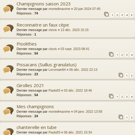
Champignons saison 2023
Dernier message par
monteilmaxime
«
20 juin 2024 07:45
Réponses :
74
1
2
3
4
5
Reconnaitre un faux cèpe
Dernier message par
clovis
«
13 déc. 2023 15:15
Réponses :
1
Pisolithes
Dernier message par
clovis
«
03 sept. 2023 08:41
Réponses :
54
1
2
3
4
Pissacans (Suillus granulatus)
Dernier message par
Leromain84
«
06 déc. 2022 22:13
Réponses :
23
1
2
Girolles 2021
Dernier message par
Paolo83
«
03 déc. 2022 18:46
Réponses :
54
1
2
3
4
Mes champignons
Dernier message par
monteilmaxime
«
04 janv. 2022 13:58
Réponses :
24
1
2
chanterelle en tube
Dernier message par
Paolo83
«
06 déc. 2021 15:34