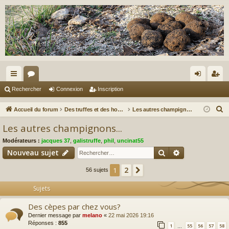
ac
or
on
ns
Rechercher
Connexion
Inscription
co
u
ne
cri
R
Accueil du forum
Des truffes et des hommes.
Les autres champignons...
ur
m
xi
pti
e
Les autres champignons...
c
ci
s
on
on
Modérateurs :
jacques 37
,
galistruffe
,
phil
,
uncinat55
h
s
Rechercher
Recherche av
Nouveau sujet
e
r
2
1
Suivant
56 sujets
c
Sujets
h
e
Des cèpes par chez vous?
r
Dernier message par
melano
«
22 mai 2026 19:16
Réponses :
855
1
55
56
57
58
…