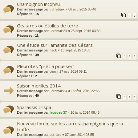
Champignon inconnu
Dernier message par
truffadoux
«
06 oct. 2015 08:48
Réponses :
15
1
2
Geastres ou étoiles de terre
Dernier message par
Leromain84
«
25 sept. 2015 03:30
Réponses :
11
Une étude sur l'amanite des Césars.
Dernier message par
Itack
«
13 sept. 2015 18:03
Réponses :
39
1
2
3
Pleurotes "prêt à pousser"
Dernier message par
bion
«
27 oct. 2014 09:11
Réponses :
2
Saison morilles 2014
Dernier message par
Leromain84
«
18 févr. 2019 22:55
Réponses :
40
1
2
3
Sparassis crispa
Dernier message par
jacques 37
«
10 janv. 2014 08:45
Nouveau forum sur les autres champignons que la
truffe.
Dernier message par
bernard
«
07 janv. 2014 03:55