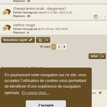
Réponses :
10
Champi limite brulé : dangereux?
Dernier message par
tuber01
«
11 déc. 2013 21:22
Réponses :
23
1
2
clathre rouge
Dernier message par
jjr24
«
15 nov. 2013 16:01
Réponses :
4
Nouveau sujet
2
1
Suivant
56 sujets
Aller
Permissions du forum
Vous
ne pouvez pas
publier de nouveaux sujets dans ce forum
En poursuivant votre navigation sur ce site, vous
Vous
ne pouvez pas
répondre aux sujets dans ce forum
acceptez l’utilisation de cookies vous permettant
Vous
ne pouvez pas
modifier vos messages dans ce forum
Vous
ne pouvez pas
supprimer vos messages dans ce forum
de bénéficier d’une expérience de navigation
Vous
ne pouvez pas
transférer de pièces jointes dans ce forum
optimale.
En savoir plus…
Accueil du forum
Nous contacter
Développé par
phpBB
® Forum Software © phpBB Limited
J’accepte
Style par
Arty
&
halilesen