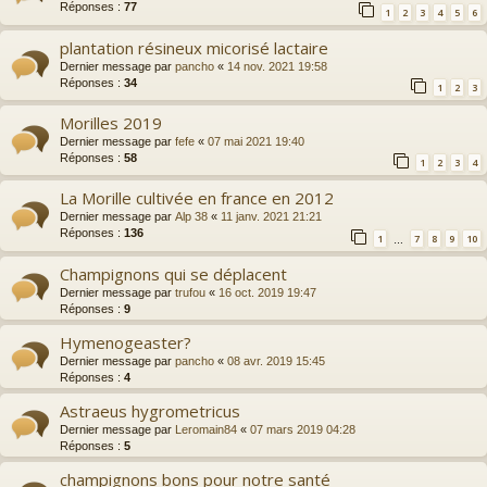
Réponses :
77
1
2
3
4
5
6
plantation résineux micorisé lactaire
Dernier message par
pancho
«
14 nov. 2021 19:58
Réponses :
34
1
2
3
Morilles 2019
Dernier message par
fefe
«
07 mai 2021 19:40
Réponses :
58
1
2
3
4
La Morille cultivée en france en 2012
Dernier message par
Alp 38
«
11 janv. 2021 21:21
Réponses :
136
1
7
8
9
10
…
Champignons qui se déplacent
Dernier message par
trufou
«
16 oct. 2019 19:47
Réponses :
9
Hymenogeaster?
Dernier message par
pancho
«
08 avr. 2019 15:45
Réponses :
4
Astraeus hygrometricus
Dernier message par
Leromain84
«
07 mars 2019 04:28
Réponses :
5
champignons bons pour notre santé