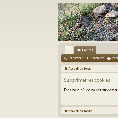
Forums
ac
Rechercher
Connexion
Inscr
co
Accueil du forum
ur
Supprimer les cookies
ci
s
Êtes-vous sûr de vouloir supprimer
Accueil du forum