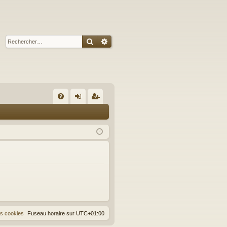
Rechercher
Recherche avancée
R
FA
on
ns
Q
ne
cri
xi
pti
on
on
es cookies
Fuseau horaire sur
UTC+01:00