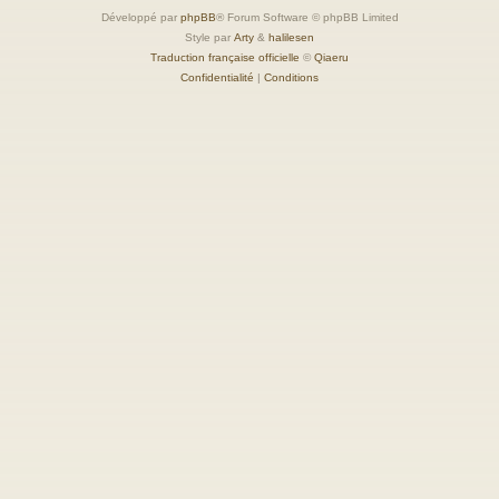
Développé par
phpBB
® Forum Software © phpBB Limited
Style par
Arty
&
halilesen
Traduction française officielle
©
Qiaeru
Confidentialité
|
Conditions