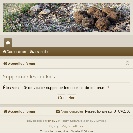
or
Déconnexion
Inscription
u
Accueil du forum
m
Supprimer les cookies
s
Êtes-vous sûr de vouloir supprimer les cookies de ce forum ?
Accueil du forum
Nous contacter
Fuseau horaire sur
UTC+01:00
Développé par
phpBB
® Forum Software © phpBB Limited
Style par
Arty
&
halilesen
Traduction française officielle
©
Qiaeru