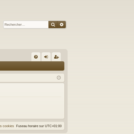
Rechercher
Recherche avancée
R
FA
on
ns
Q
ne
cri
xi
pti
on
on
es cookies
Fuseau horaire sur
UTC+01:00