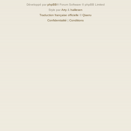
Développé par
phpBB
® Forum Software © phpBB Limited
Style par
Arty
&
halilesen
Traduction française officielle
©
Qiaeru
Confidentialité
|
Conditions