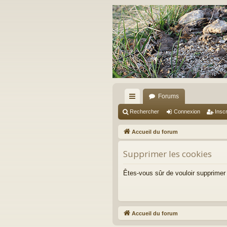
Forums
ac
Rechercher
Connexion
Inscr
co
Accueil du forum
ur
Supprimer les cookies
ci
s
Êtes-vous sûr de vouloir supprimer
Accueil du forum