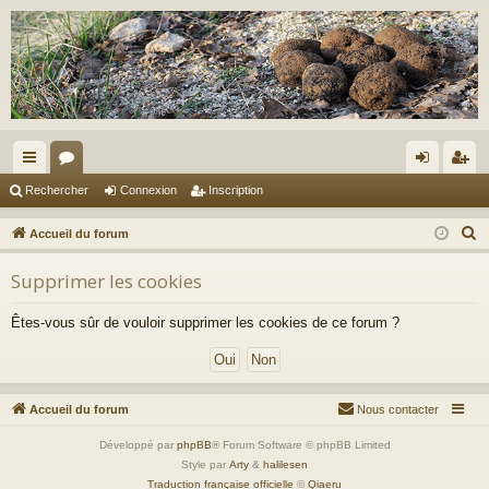
ac
or
on
ns
Rechercher
Connexion
Inscription
co
u
ne
cri
R
Accueil du forum
ur
m
xi
pti
e
Supprimer les cookies
c
ci
s
on
on
h
s
Êtes-vous sûr de vouloir supprimer les cookies de ce forum ?
e
r
c
h
Accueil du forum
Nous contacter
e
Développé par
phpBB
® Forum Software © phpBB Limited
r
Style par
Arty
&
halilesen
Traduction française officielle
©
Qiaeru