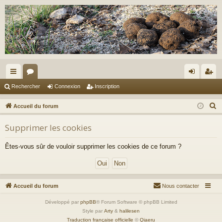
ac
or
on
ns
Rechercher
Connexion
Inscription
co
u
ne
cri
R
Accueil du forum
ur
m
xi
pti
e
Supprimer les cookies
c
ci
s
on
on
h
s
Êtes-vous sûr de vouloir supprimer les cookies de ce forum ?
e
r
c
h
Accueil du forum
Nous contacter
e
Développé par
phpBB
® Forum Software © phpBB Limited
r
Style par
Arty
&
halilesen
Traduction française officielle
©
Qiaeru