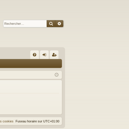
Rechercher
Recherche avancée
R
FA
on
ns
Q
ne
cri
xi
pti
on
on
es cookies
Fuseau horaire sur
UTC+01:00