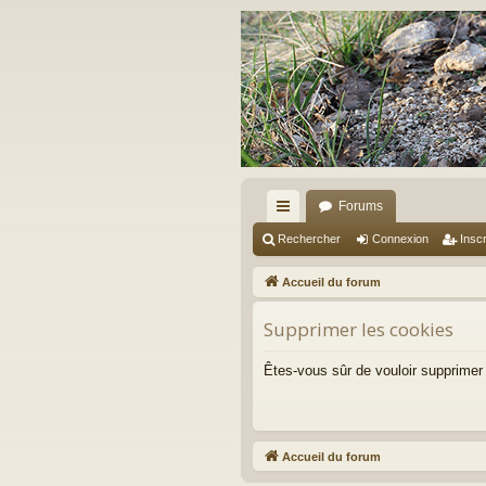
Forums
ac
Rechercher
Connexion
Inscr
co
Accueil du forum
ur
Supprimer les cookies
ci
s
Êtes-vous sûr de vouloir supprimer
Accueil du forum