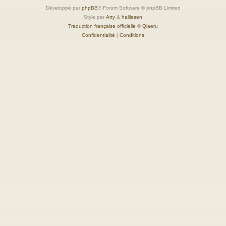
Développé par
phpBB
® Forum Software © phpBB Limited
Style par
Arty
&
halilesen
Traduction française officielle
©
Qiaeru
Confidentialité
|
Conditions