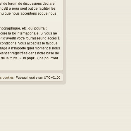
el de forum de discussions déclaré
hpBB a pour seul but de faciliter les
tenu que nous acceptons et que nous
ographique, etc. qui pourrait
core la loi internationale. Si vous ne
 d’avertir votre fournisseur d’accès à
 conditions. Vous acceptez le fait que
message à n’importe quel moment si nous
oient enregistrées dans notre base de
e la truffe. », ni phpBB, ne pourront
es cookies
Fuseau horaire sur
UTC+01:00