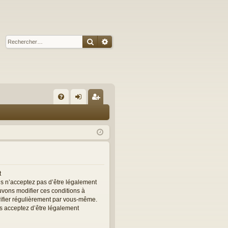
Rechercher
Recherche avancée
R
FA
on
ns
Q
ne
cri
xi
pti
on
on
t
us n’acceptez pas d’être légalement
ouvons modifier ces conditions à
rifier régulièrement par vous-même.
ous acceptez d’être légalement