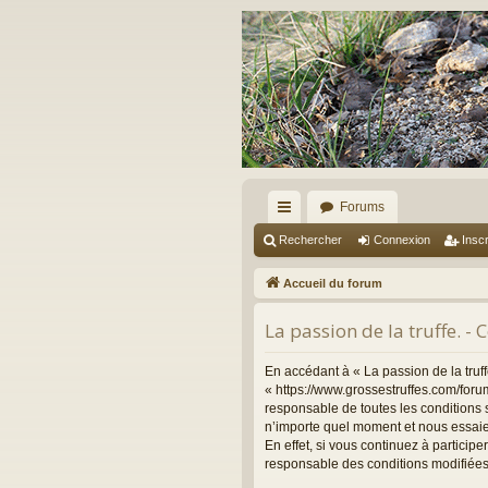
Forums
ac
Rechercher
Connexion
Inscr
co
Accueil du forum
ur
La passion de la truffe. - 
ci
s
En accédant à « La passion de la truffe
« https://www.grossestruffes.com/foru
responsable de toutes les conditions s
n’importe quel moment et nous essaie
En effet, si vous continuez à particip
responsable des conditions modifiées 