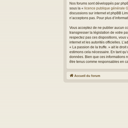
Nos forums sont développés par phpBB 
sous la «
licence publique générale 
discussions sur internet et phpBB Li
n’acceptons pas. Pour plus d’informa
Vous acceptez de ne publier aucun con
transgresser la législation de votre p
respectez pas ces dispositions, vous v
internet et les autorités officielles. 
« La passion de la truffe. » ait le dr
estimons cela nécessaire. En tant qu’
données. Bien que ces informations ne 
être tenus comme responsables en cas
Accueil du forum