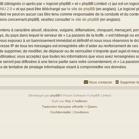
(désignés ci-après par « logiciel phpBB » et « phpBB Limited ») qui est un logici
GNU 2.0
» et qui peut être téléchargé sur
le site de phpBB
(en anglais). Le logiciel p
mited ne peut en aucun cas être tenu comme responsable de la conduite et du con
tions concernant phpBB, veuillez consulter
le site de phpBB
(en anglais).
tenu à caractère abusif, obscène, vulgaire, diffamatoire, choquant, menaçant, porn
ays, du pays dans lequel le serveur de « La passion de la truffe. » est hébergé ou en
ous exposez à un bannissement immédiat et définitif et nous nous réservons le droit
L’adresse IP de tous les messages est enregistrée afin d’aider au renforcement de ces
oit de supprimer, de modifier, de déplacer ou de verrouiller n’importe quel sujet et 
utilisateur, vous acceptez que toutes les informations que vous avez renseignées s
seront pas diffusées à une tierce partie sans votre consentement, ni « La passion d
 de tentative de piratage informatique visant à compromettre vos données.
Nous contacter
Supprimer l
Développé par
phpBB
® Forum Software © phpBB Limited
Style par
Arty
&
halilesen
Traduction française officielle
©
Qiaeru
Confidentialité
|
Conditions