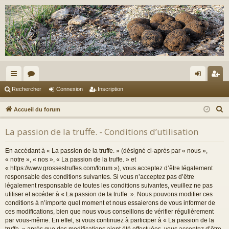
ac
or
on
ns
Rechercher
Connexion
Inscription
co
u
ne
cri
R
Accueil du forum
ur
m
xi
pti
e
La passion de la truffe. - Conditions d’utilisation
c
ci
s
on
on
h
s
En accédant à « La passion de la truffe. » (désigné ci-après par « nous »,
e
« notre », « nos », « La passion de la truffe. » et
r
« https://www.grossestruffes.com/forum »), vous acceptez d’être légalement
responsable des conditions suivantes. Si vous n’acceptez pas d’être
c
légalement responsable de toutes les conditions suivantes, veuillez ne pas
h
utiliser et accéder à « La passion de la truffe. ». Nous pouvons modifier ces
e
conditions à n’importe quel moment et nous essaierons de vous informer de
r
ces modifications, bien que nous vous conseillons de vérifier régulièrement
par vous-même. En effet, si vous continuez à participer à « La passion de la
truffe. » après que des modifications aient été effectuées, vous acceptez d’être