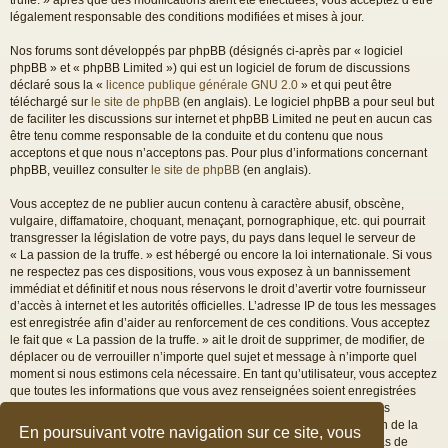
légalement responsable des conditions modifiées et mises à jour.
Nos forums sont développés par phpBB (désignés ci-après par « logiciel
phpBB » et « phpBB Limited ») qui est un logiciel de forum de discussions
déclaré sous la «
licence publique générale GNU 2.0
» et qui peut être
téléchargé sur
le site de phpBB
(en anglais). Le logiciel phpBB a pour seul but
de faciliter les discussions sur internet et phpBB Limited ne peut en aucun cas
être tenu comme responsable de la conduite et du contenu que nous
acceptons et que nous n’acceptons pas. Pour plus d’informations concernant
phpBB, veuillez consulter
le site de phpBB
(en anglais).
Vous acceptez de ne publier aucun contenu à caractère abusif, obscène,
vulgaire, diffamatoire, choquant, menaçant, pornographique, etc. qui pourrait
transgresser la législation de votre pays, du pays dans lequel le serveur de
« La passion de la truffe. » est hébergé ou encore la loi internationale. Si vous
ne respectez pas ces dispositions, vous vous exposez à un bannissement
immédiat et définitif et nous nous réservons le droit d’avertir votre fournisseur
d’accès à internet et les autorités officielles. L’adresse IP de tous les messages
est enregistrée afin d’aider au renforcement de ces conditions. Vous acceptez
le fait que « La passion de la truffe. » ait le droit de supprimer, de modifier, de
déplacer ou de verrouiller n’importe quel sujet et message à n’importe quel
moment si nous estimons cela nécessaire. En tant qu’utilisateur, vous acceptez
que toutes les informations que vous avez renseignées soient enregistrées
dans notre base de données. Bien que ces informations ne seront pas
diffusées à une tierce partie sans votre consentement, ni « La passion de la
En poursuivant votre navigation sur ce site, vous
truffe. », ni phpBB, ne pourront être tenus comme responsables en cas de