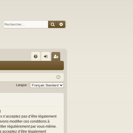
Rechercher
Recherche avancée
R
FA
on
ns
Q
ne
cri
xi
pti
Langue :
on
on
t
us n’acceptez pas d’être légalement
ouvons modifier ces conditions à
rifier régulièrement par vous-même.
ous acceptez d’être légalement