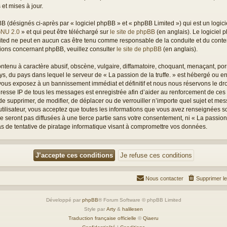
et mises à jour.
(désignés ci-après par « logiciel phpBB » et « phpBB Limited ») qui est un logici
GNU 2.0
» et qui peut être téléchargé sur
le site de phpBB
(en anglais). Le logiciel p
mited ne peut en aucun cas être tenu comme responsable de la conduite et du con
tions concernant phpBB, veuillez consulter
le site de phpBB
(en anglais).
tenu à caractère abusif, obscène, vulgaire, diffamatoire, choquant, menaçant, porn
ays, du pays dans lequel le serveur de « La passion de la truffe. » est hébergé ou en
ous exposez à un bannissement immédiat et définitif et nous nous réservons le droit
L’adresse IP de tous les messages est enregistrée afin d’aider au renforcement de ces
oit de supprimer, de modifier, de déplacer ou de verrouiller n’importe quel sujet et 
utilisateur, vous acceptez que toutes les informations que vous avez renseignées s
seront pas diffusées à une tierce partie sans votre consentement, ni « La passion d
 de tentative de piratage informatique visant à compromettre vos données.
Nous contacter
Supprimer l
Développé par
phpBB
® Forum Software © phpBB Limited
Style par
Arty
&
halilesen
Traduction française officielle
©
Qiaeru