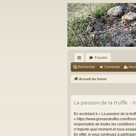
Forums
ac
Rechercher
Connexion
Inscr
co
Accueil du forum
ur
ci
La passion de la truffe. - 
s
En accédant à « La passion de la truffe
« https://www.grossestruffes.com/foru
responsable de toutes les conditions s
n’importe quel moment et nous essaie
En effet, si vous continuez à particip