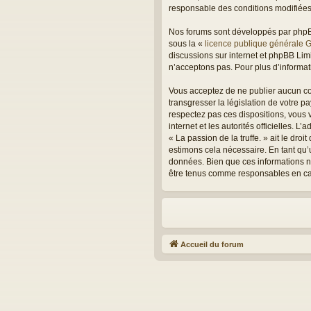
responsable des conditions modifiées 
Nos forums sont développés par phpBB 
sous la «
licence publique générale 
discussions sur internet et phpBB Li
n’acceptons pas. Pour plus d’informa
Vous acceptez de ne publier aucun con
transgresser la législation de votre p
respectez pas ces dispositions, vous v
internet et les autorités officielles. 
« La passion de la truffe. » ait le dr
estimons cela nécessaire. En tant qu’
données. Bien que ces informations ne 
être tenus comme responsables en cas
Accueil du forum