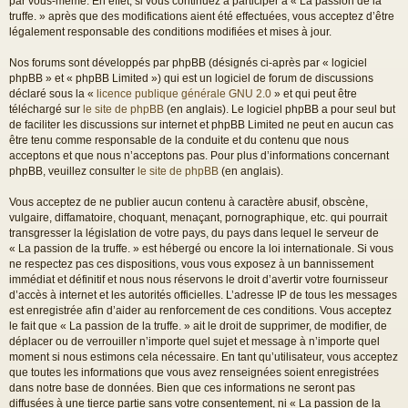
par vous-même. En effet, si vous continuez à participer à « La passion de la
truffe. » après que des modifications aient été effectuées, vous acceptez d’être
légalement responsable des conditions modifiées et mises à jour.
Nos forums sont développés par phpBB (désignés ci-après par « logiciel
phpBB » et « phpBB Limited ») qui est un logiciel de forum de discussions
déclaré sous la «
licence publique générale GNU 2.0
» et qui peut être
téléchargé sur
le site de phpBB
(en anglais). Le logiciel phpBB a pour seul but
de faciliter les discussions sur internet et phpBB Limited ne peut en aucun cas
être tenu comme responsable de la conduite et du contenu que nous
acceptons et que nous n’acceptons pas. Pour plus d’informations concernant
phpBB, veuillez consulter
le site de phpBB
(en anglais).
Vous acceptez de ne publier aucun contenu à caractère abusif, obscène,
vulgaire, diffamatoire, choquant, menaçant, pornographique, etc. qui pourrait
transgresser la législation de votre pays, du pays dans lequel le serveur de
« La passion de la truffe. » est hébergé ou encore la loi internationale. Si vous
ne respectez pas ces dispositions, vous vous exposez à un bannissement
immédiat et définitif et nous nous réservons le droit d’avertir votre fournisseur
d’accès à internet et les autorités officielles. L’adresse IP de tous les messages
est enregistrée afin d’aider au renforcement de ces conditions. Vous acceptez
le fait que « La passion de la truffe. » ait le droit de supprimer, de modifier, de
déplacer ou de verrouiller n’importe quel sujet et message à n’importe quel
moment si nous estimons cela nécessaire. En tant qu’utilisateur, vous acceptez
que toutes les informations que vous avez renseignées soient enregistrées
dans notre base de données. Bien que ces informations ne seront pas
diffusées à une tierce partie sans votre consentement, ni « La passion de la