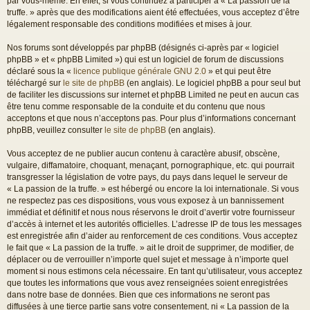
par vous-même. En effet, si vous continuez à participer à « La passion de la
truffe. » après que des modifications aient été effectuées, vous acceptez d’être
légalement responsable des conditions modifiées et mises à jour.
Nos forums sont développés par phpBB (désignés ci-après par « logiciel
phpBB » et « phpBB Limited ») qui est un logiciel de forum de discussions
déclaré sous la «
licence publique générale GNU 2.0
» et qui peut être
téléchargé sur
le site de phpBB
(en anglais). Le logiciel phpBB a pour seul but
de faciliter les discussions sur internet et phpBB Limited ne peut en aucun cas
être tenu comme responsable de la conduite et du contenu que nous
acceptons et que nous n’acceptons pas. Pour plus d’informations concernant
phpBB, veuillez consulter
le site de phpBB
(en anglais).
Vous acceptez de ne publier aucun contenu à caractère abusif, obscène,
vulgaire, diffamatoire, choquant, menaçant, pornographique, etc. qui pourrait
transgresser la législation de votre pays, du pays dans lequel le serveur de
« La passion de la truffe. » est hébergé ou encore la loi internationale. Si vous
ne respectez pas ces dispositions, vous vous exposez à un bannissement
immédiat et définitif et nous nous réservons le droit d’avertir votre fournisseur
d’accès à internet et les autorités officielles. L’adresse IP de tous les messages
est enregistrée afin d’aider au renforcement de ces conditions. Vous acceptez
le fait que « La passion de la truffe. » ait le droit de supprimer, de modifier, de
déplacer ou de verrouiller n’importe quel sujet et message à n’importe quel
moment si nous estimons cela nécessaire. En tant qu’utilisateur, vous acceptez
que toutes les informations que vous avez renseignées soient enregistrées
dans notre base de données. Bien que ces informations ne seront pas
diffusées à une tierce partie sans votre consentement, ni « La passion de la