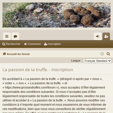
ac
or
on
ns
Rechercher
Connexion
Inscription
co
u
ne
cri
R
Accueil du forum
ur
m
xi
pti
e
Langue :
c
ci
s
on
on
La passion de la truffe. - Inscription
h
s
e
En accédant à « La passion de la truffe. » (désigné ci-après par « nous »,
r
« notre », « nos », « La passion de la truffe. » et
c
« https://www.grossestruffes.com/forum »), vous acceptez d’être légalement
responsable des conditions suivantes. Si vous n’acceptez pas d’être
h
légalement responsable de toutes les conditions suivantes, veuillez ne pas
e
utiliser et accéder à « La passion de la truffe. ». Nous pouvons modifier ces
r
conditions à n’importe quel moment et nous essaierons de vous informer de
ces modifications, bien que nous vous conseillons de vérifier régulièrement