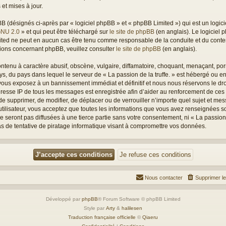
et mises à jour.
(désignés ci-après par « logiciel phpBB » et « phpBB Limited ») qui est un logici
GNU 2.0
» et qui peut être téléchargé sur
le site de phpBB
(en anglais). Le logiciel p
mited ne peut en aucun cas être tenu comme responsable de la conduite et du con
tions concernant phpBB, veuillez consulter
le site de phpBB
(en anglais).
tenu à caractère abusif, obscène, vulgaire, diffamatoire, choquant, menaçant, porn
ays, du pays dans lequel le serveur de « La passion de la truffe. » est hébergé ou en
ous exposez à un bannissement immédiat et définitif et nous nous réservons le droit
L’adresse IP de tous les messages est enregistrée afin d’aider au renforcement de ces
oit de supprimer, de modifier, de déplacer ou de verrouiller n’importe quel sujet et 
utilisateur, vous acceptez que toutes les informations que vous avez renseignées s
seront pas diffusées à une tierce partie sans votre consentement, ni « La passion d
 de tentative de piratage informatique visant à compromettre vos données.
Nous contacter
Supprimer l
Développé par
phpBB
® Forum Software © phpBB Limited
Style par
Arty
&
halilesen
Traduction française officielle
©
Qiaeru