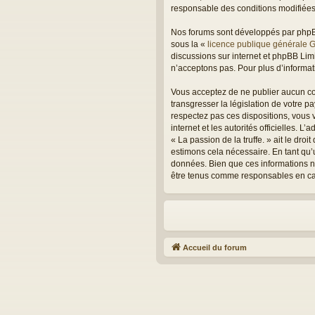
responsable des conditions modifiées 
Nos forums sont développés par phpBB 
sous la «
licence publique générale 
discussions sur internet et phpBB Li
n’acceptons pas. Pour plus d’informa
Vous acceptez de ne publier aucun con
transgresser la législation de votre p
respectez pas ces dispositions, vous v
internet et les autorités officielles. 
« La passion de la truffe. » ait le dr
estimons cela nécessaire. En tant qu’
données. Bien que ces informations ne 
être tenus comme responsables en cas
Accueil du forum