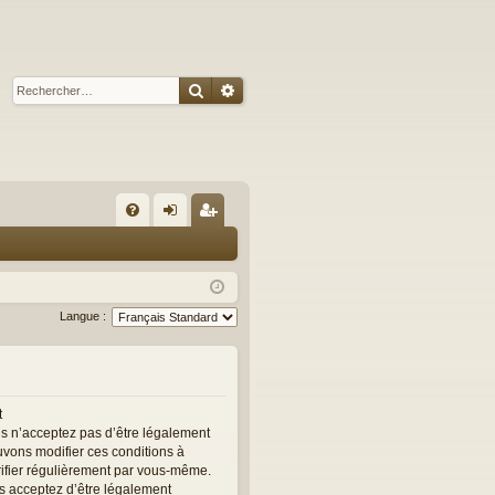
Rechercher
Recherche avancée
R
FA
on
ns
Q
ne
cri
xi
pti
Langue :
on
on
t
us n’acceptez pas d’être légalement
ouvons modifier ces conditions à
rifier régulièrement par vous-même.
ous acceptez d’être légalement