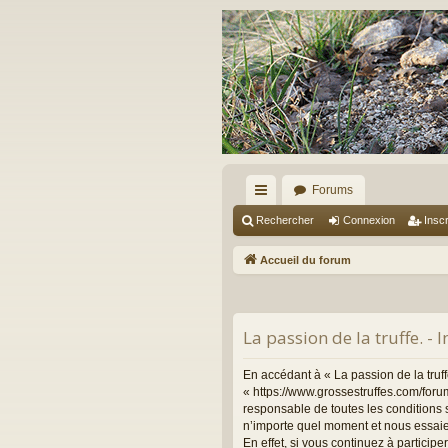
Forums
ac
Rechercher
Connexion
Inscr
co
Accueil du forum
ur
ci
La passion de la truffe. - 
s
En accédant à « La passion de la truffe
« https://www.grossestruffes.com/foru
responsable de toutes les conditions s
n’importe quel moment et nous essaie
En effet, si vous continuez à particip