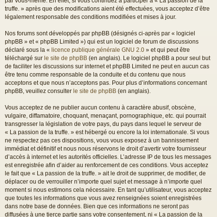
par vous-même. En effet, si vous continuez à participer à « La passion de la
truffe. » après que des modifications aient été effectuées, vous acceptez d’être
légalement responsable des conditions modifiées et mises à jour.
Nos forums sont développés par phpBB (désignés ci-après par « logiciel
phpBB » et « phpBB Limited ») qui est un logiciel de forum de discussions
déclaré sous la «
licence publique générale GNU 2.0
» et qui peut être
téléchargé sur
le site de phpBB
(en anglais). Le logiciel phpBB a pour seul but
de faciliter les discussions sur internet et phpBB Limited ne peut en aucun cas
être tenu comme responsable de la conduite et du contenu que nous
acceptons et que nous n’acceptons pas. Pour plus d’informations concernant
phpBB, veuillez consulter
le site de phpBB
(en anglais).
Vous acceptez de ne publier aucun contenu à caractère abusif, obscène,
vulgaire, diffamatoire, choquant, menaçant, pornographique, etc. qui pourrait
transgresser la législation de votre pays, du pays dans lequel le serveur de
« La passion de la truffe. » est hébergé ou encore la loi internationale. Si vous
ne respectez pas ces dispositions, vous vous exposez à un bannissement
immédiat et définitif et nous nous réservons le droit d’avertir votre fournisseur
d’accès à internet et les autorités officielles. L’adresse IP de tous les messages
est enregistrée afin d’aider au renforcement de ces conditions. Vous acceptez
le fait que « La passion de la truffe. » ait le droit de supprimer, de modifier, de
déplacer ou de verrouiller n’importe quel sujet et message à n’importe quel
moment si nous estimons cela nécessaire. En tant qu’utilisateur, vous acceptez
que toutes les informations que vous avez renseignées soient enregistrées
dans notre base de données. Bien que ces informations ne seront pas
diffusées à une tierce partie sans votre consentement, ni « La passion de la