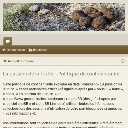
or
Déconnexion
Inscription
u
Accueil du forum
m
La passion de la truffe. - Politique de confidentialité
s
Cette politique de confidentialité explique en détail comment « La passion de
la truffe. » et ses partenaires affiliés (désignés ci-après par « nous », « notre »,
« nos », « La passion de la truffe. » et
« https://www.grossestruffes.com/forum ») et phpBB (désigné ci-après par
« logiciel phpBB » et « phpBB Limited ») utilisent toutes les informations
collectées lors des sessions d’utilisation de votre part (désignées ci-après par
« vos informations »).
Vos informations sont collectées de deux manières différentes. Premièrement,
en naviguant sur « La passion de la truffe. », le logiciel phpBB génèrera un