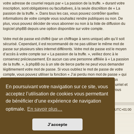
votre adresse de courriel requis par « La passion de la truffe. » durant votre
inscription, sont obligatoires ou facultatives, à la seule discrétion de « La
passion de la truffe. ». Dans tous les cas, vous pouvez contrôler quelles
informations de votre compte vous souhaitez rendre publiques ou non. De
plus, vous pouvez décider de vous abonner ou non à la liste de diffusion du
logiciel phpBB depuis une option disponible sur votre compte.
Votre mot de passe est chiffré (par un chiffrage à sens unique) afin qu’il soit
sécurisé. Cependant, il est recommandé de ne pas utiliser le même mot de
passe sur plusieurs sites internet différents. Votre mot de passe est le moyen
d’accès à votre compte sur « La passion de la truffe. », veillez donc à le
conservez précieusement. En aucun cas une personne affiliée à « La passion
de la truffe. », à phpBB ou à un site de tierce partie ne peut vous demander
légitimement votre mot de passe. Si vous oubliez le mot de passe de votre
compte, vous pouvez utiliser la fonction « J’ai perdu mon mot de passe » qui
est proposée par défaut sur le logiciel phpBB. Cette fonctionnalité vous
demandera de spécifier votre nom d’utilisateur et votre adresse de courriel et
En poursuivant votre navigation sur ce site, vous
le logiciel phpBB générera alors un nouveau mot de passe afin que vous
acceptez l’utilisation de cookies vous permettant
puissiez reprendre le contrôle de votre compte.
de bénéficier d’une expérience de navigation
optimale.
En savoir plus…
Accueil du forum
Nous contacter
Fuseau horaire sur
UTC+01:00
Développé par
phpBB
® Forum Software © phpBB Limited
J’accepte
Style par
Arty
&
halilesen
Traduction française officielle
©
Qiaeru