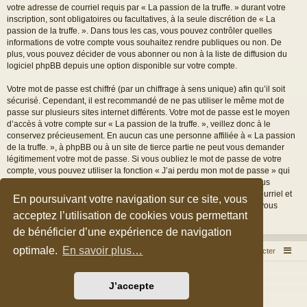
votre adresse de courriel requis par « La passion de la truffe. » durant votre
inscription, sont obligatoires ou facultatives, à la seule discrétion de « La
passion de la truffe. ». Dans tous les cas, vous pouvez contrôler quelles
informations de votre compte vous souhaitez rendre publiques ou non. De
plus, vous pouvez décider de vous abonner ou non à la liste de diffusion du
logiciel phpBB depuis une option disponible sur votre compte.
Votre mot de passe est chiffré (par un chiffrage à sens unique) afin qu’il soit
sécurisé. Cependant, il est recommandé de ne pas utiliser le même mot de
passe sur plusieurs sites internet différents. Votre mot de passe est le moyen
d’accès à votre compte sur « La passion de la truffe. », veillez donc à le
conservez précieusement. En aucun cas une personne affiliée à « La passion
de la truffe. », à phpBB ou à un site de tierce partie ne peut vous demander
légitimement votre mot de passe. Si vous oubliez le mot de passe de votre
compte, vous pouvez utiliser la fonction « J’ai perdu mon mot de passe » qui
est proposée par défaut sur le logiciel phpBB. Cette fonctionnalité vous
demandera de spécifier votre nom d’utilisateur et votre adresse de courriel et
En poursuivant votre navigation sur ce site, vous
le logiciel phpBB générera alors un nouveau mot de passe afin que vous
acceptez l’utilisation de cookies vous permettant
puissiez reprendre le contrôle de votre compte.
de bénéficier d’une expérience de navigation
optimale.
En savoir plus…
Accueil du forum
Nous contacter
Développé par
phpBB
® Forum Software © phpBB Limited
J’accepte
Style par
Arty
&
halilesen
Traduction française officielle
©
Qiaeru