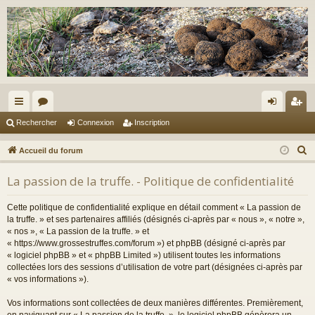
ac
or
on
ns
Rechercher
Connexion
Inscription
co
u
ne
cri
R
Accueil du forum
ur
m
xi
pti
e
La passion de la truffe. - Politique de confidentialité
c
ci
s
on
on
h
s
Cette politique de confidentialité explique en détail comment « La passion de
e
la truffe. » et ses partenaires affiliés (désignés ci-après par « nous », « notre »,
r
« nos », « La passion de la truffe. » et
« https://www.grossestruffes.com/forum ») et phpBB (désigné ci-après par
c
« logiciel phpBB » et « phpBB Limited ») utilisent toutes les informations
h
collectées lors des sessions d’utilisation de votre part (désignées ci-après par
e
« vos informations »).
r
Vos informations sont collectées de deux manières différentes. Premièrement,
en naviguant sur « La passion de la truffe. », le logiciel phpBB génèrera un