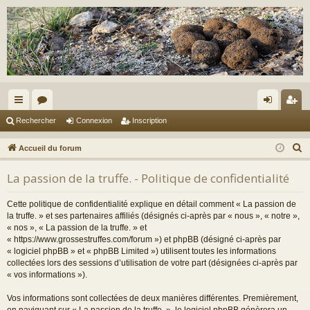
ac
or
on
ns
Rechercher
Connexion
Inscription
co
u
ne
cri
R
Accueil du forum
ur
m
xi
pti
e
La passion de la truffe. - Politique de confidentialité
c
ci
s
on
on
h
s
Cette politique de confidentialité explique en détail comment « La passion de
e
la truffe. » et ses partenaires affiliés (désignés ci-après par « nous », « notre »,
r
« nos », « La passion de la truffe. » et
« https://www.grossestruffes.com/forum ») et phpBB (désigné ci-après par
c
« logiciel phpBB » et « phpBB Limited ») utilisent toutes les informations
h
collectées lors des sessions d’utilisation de votre part (désignées ci-après par
e
« vos informations »).
r
Vos informations sont collectées de deux manières différentes. Premièrement,
en naviguant sur « La passion de la truffe. », le logiciel phpBB génèrera un