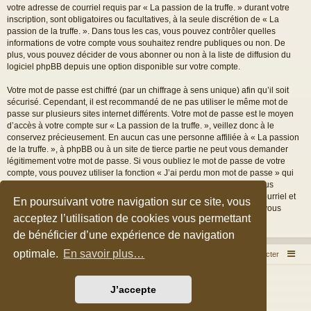
votre adresse de courriel requis par « La passion de la truffe. » durant votre
inscription, sont obligatoires ou facultatives, à la seule discrétion de « La
passion de la truffe. ». Dans tous les cas, vous pouvez contrôler quelles
informations de votre compte vous souhaitez rendre publiques ou non. De
plus, vous pouvez décider de vous abonner ou non à la liste de diffusion du
logiciel phpBB depuis une option disponible sur votre compte.
Votre mot de passe est chiffré (par un chiffrage à sens unique) afin qu’il soit
sécurisé. Cependant, il est recommandé de ne pas utiliser le même mot de
passe sur plusieurs sites internet différents. Votre mot de passe est le moyen
d’accès à votre compte sur « La passion de la truffe. », veillez donc à le
conservez précieusement. En aucun cas une personne affiliée à « La passion
de la truffe. », à phpBB ou à un site de tierce partie ne peut vous demander
légitimement votre mot de passe. Si vous oubliez le mot de passe de votre
compte, vous pouvez utiliser la fonction « J’ai perdu mon mot de passe » qui
est proposée par défaut sur le logiciel phpBB. Cette fonctionnalité vous
demandera de spécifier votre nom d’utilisateur et votre adresse de courriel et
En poursuivant votre navigation sur ce site, vous
le logiciel phpBB générera alors un nouveau mot de passe afin que vous
acceptez l’utilisation de cookies vous permettant
puissiez reprendre le contrôle de votre compte.
de bénéficier d’une expérience de navigation
optimale.
En savoir plus…
Accueil du forum
Nous contacter
Développé par
phpBB
® Forum Software © phpBB Limited
J’accepte
Style par
Arty
&
halilesen
Traduction française officielle
©
Qiaeru