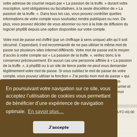
votre adresse de courriel requis par « La passion de la truffe. » durant votre
inscription, sont obligatoires ou facultatives, à la seule discrétion de « La
passion de la truffe. ». Dans tous les cas, vous pouvez contrôler quelles
informations de votre compte vous souhaitez rendre publiques ou non. De
plus, vous pouvez décider de vous abonner ou non à la liste de diffusion du
logiciel phpBB depuis une option disponible sur votre compte.
Votre mot de passe est chiffré (par un chiffrage à sens unique) afin qu’il soit
sécurisé. Cependant, il est recommandé de ne pas utiliser le même mot de
passe sur plusieurs sites internet différents. Votre mot de passe est le moyen
d’accès à votre compte sur « La passion de la truffe. », veillez donc à le
conservez précieusement. En aucun cas une personne affiliée à « La passion
de la truffe. », à phpBB ou à un site de tierce partie ne peut vous demander
légitimement votre mot de passe. Si vous oubliez le mot de passe de votre
compte, vous pouvez utiliser la fonction « J’ai perdu mon mot de passe » qui
est proposée par défaut sur le logiciel phpBB. Cette fonctionnalité vous
demandera de spécifier votre nom d’utilisateur et votre adresse de courriel et
En poursuivant votre navigation sur ce site, vous
le logiciel phpBB générera alors un nouveau mot de passe afin que vous
acceptez l’utilisation de cookies vous permettant
puissiez reprendre le contrôle de votre compte.
de bénéficier d’une expérience de navigation
optimale.
En savoir plus…
Accueil du forum
Nous contacter
Fuseau horaire sur
UTC+01:00
Développé par
phpBB
® Forum Software © phpBB Limited
J’accepte
Style par
Arty
&
halilesen
Traduction française officielle
©
Qiaeru