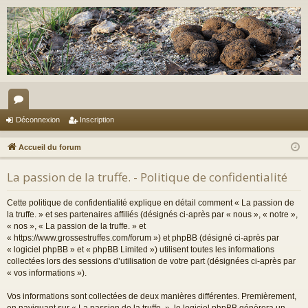
or
Déconnexion
Inscription
u
Accueil du forum
m
La passion de la truffe. - Politique de confidentialité
s
Cette politique de confidentialité explique en détail comment « La passion de
la truffe. » et ses partenaires affiliés (désignés ci-après par « nous », « notre »,
« nos », « La passion de la truffe. » et
« https://www.grossestruffes.com/forum ») et phpBB (désigné ci-après par
« logiciel phpBB » et « phpBB Limited ») utilisent toutes les informations
collectées lors des sessions d’utilisation de votre part (désignées ci-après par
« vos informations »).
Vos informations sont collectées de deux manières différentes. Premièrement,
en naviguant sur « La passion de la truffe. », le logiciel phpBB génèrera un