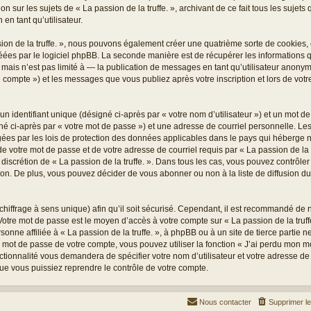
on sur les sujets de « La passion de la truffe. », archivant de ce fait tous les sujet
 en tant qu’utilisateur.
sion de la truffe. », nous pouvons également créer une quatrième sorte de cookies
éées par le logiciel phpBB. La seconde manière est de récupérer les informations
ais n’est pas limité à — la publication de messages en tant qu’utilisateur anonyme,
re compte ») et les messages que vous publiez après votre inscription et lors de vo
 identifiant unique (désigné ci-après par « votre nom d’utilisateur ») et un mot 
é ci-après par « votre mot de passe ») et une adresse de courriel personnelle. Les
égées par les lois de protection des données applicables dans le pays qui héberge n
e votre mot de passe et de votre adresse de courriel requis par « La passion de la tr
le discrétion de « La passion de la truffe. ». Dans tous les cas, vous pouvez contrôl
n. De plus, vous pouvez décider de vous abonner ou non à la liste de diffusion d
 chiffrage à sens unique) afin qu’il soit sécurisé. Cependant, il est recommandé de
. Votre mot de passe est le moyen d’accès à votre compte sur « La passion de la truff
nne affiliée à « La passion de la truffe. », à phpBB ou à un site de tierce partie
e mot de passe de votre compte, vous pouvez utiliser la fonction « J’ai perdu mon 
nctionnalité vous demandera de spécifier votre nom d’utilisateur et votre adresse de
ue vous puissiez reprendre le contrôle de votre compte.
Nous contacter
Supprimer l