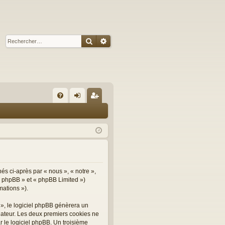
Rechercher
Recherche avancée
R
FA
on
ns
Q
ne
cri
xi
pti
on
on
nés ci-après par « nous », « notre »,
el phpBB » et « phpBB Limited »)
mations »).
 », le logiciel phpBB génèrera un
inateur. Les deux premiers cookies ne
r le logiciel phpBB. Un troisième