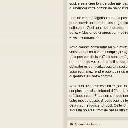
cookie sera créé lors de votre navigati
d’améliorer votre confort de navigation
Lors de votre navigation sur « La pas
pour couvrir uniquement les pages cr
collectons. Ceci peut correspondre — m
truffe. » (désignée ci-après par « vot
« vos messages »).
Votre compte contiendra au minimum un
vous connecter à votre compte (désign
« La passion de la truffe. » sont prot
en-dehors de votre nom d’utilisateur, d
obligatoires ou facultatives, à la seu
vous souhaitez rendre publiques ou no
disponible sur votre compte.
Votre mot de passe est chiffré (par un
sur plusieurs sites internet différents
précieusement. En aucun cas une perso
votre mot de passe. Si vous oubliez l
défaut sur le logiciel phpBB. Cette fo
alors un nouveau mot de passe afin q
Accueil du forum