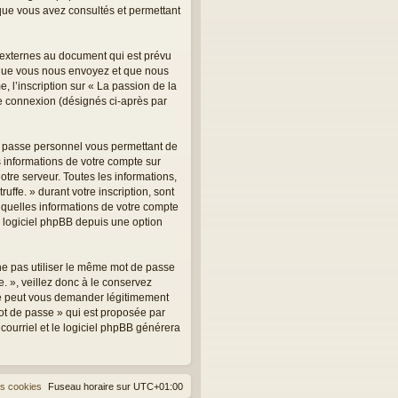
s que vous avez consultés et permettant
, externes au document qui est prévu
 que vous nous envoyez et que nous
 l’inscription sur « La passion de la
tre connexion (désignés ci-après par
de passe personnel vous permettant de
 informations de votre compte sur
otre serveur. Toutes les informations,
uffe. » durant votre inscription, sont
er quelles informations de votre compte
u logiciel phpBB depuis une option
 ne pas utiliser le même mot de passe
e. », veillez donc à le conservez
 ne peut vous demander légitimement
mot de passe » qui est proposée par
 courriel et le logiciel phpBB générera
es cookies
Fuseau horaire sur
UTC+01:00