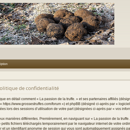
iption
Politique de confidentialité
ique en détail comment « La passion de la truffe. » et ses partenaires affiliés (désig
et « https://www.grossestruffes.com/forum ») et phpBB (désigné ci-après par « logici
ctées lors des sessions d’utilisation de votre part (désignées ci-après par « vos infor
eux manières différentes. Premièrement, en naviguant sur « La passion de la truffe.
 petits fichiers téléchargés temporairement par le navigateur internet de votre ord
teur et un identifiant anonyme de session qui vous sont automatiquement assignés pa