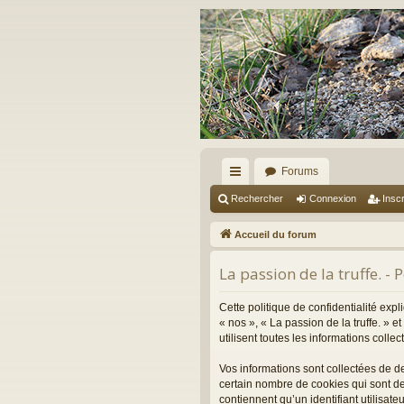
Forums
ac
Rechercher
Connexion
Inscr
co
Accueil du forum
ur
La passion de la truffe. - 
ci
s
Cette politique de confidentialité expl
« nos », « La passion de la truffe. » 
utilisent toutes les informations colle
Vos informations sont collectées de d
certain nombre de cookies qui sont de
contiennent qu’un identifiant utilisa