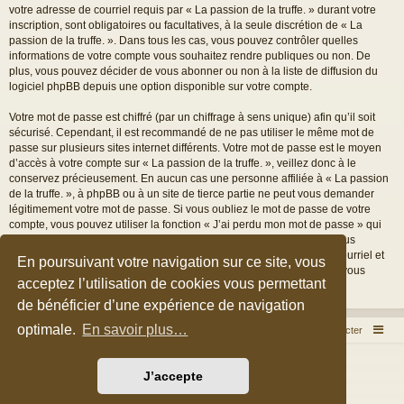
votre adresse de courriel requis par « La passion de la truffe. » durant votre
inscription, sont obligatoires ou facultatives, à la seule discrétion de « La
passion de la truffe. ». Dans tous les cas, vous pouvez contrôler quelles
informations de votre compte vous souhaitez rendre publiques ou non. De
plus, vous pouvez décider de vous abonner ou non à la liste de diffusion du
logiciel phpBB depuis une option disponible sur votre compte.
Votre mot de passe est chiffré (par un chiffrage à sens unique) afin qu’il soit
sécurisé. Cependant, il est recommandé de ne pas utiliser le même mot de
passe sur plusieurs sites internet différents. Votre mot de passe est le moyen
d’accès à votre compte sur « La passion de la truffe. », veillez donc à le
conservez précieusement. En aucun cas une personne affiliée à « La passion
de la truffe. », à phpBB ou à un site de tierce partie ne peut vous demander
légitimement votre mot de passe. Si vous oubliez le mot de passe de votre
compte, vous pouvez utiliser la fonction « J’ai perdu mon mot de passe » qui
est proposée par défaut sur le logiciel phpBB. Cette fonctionnalité vous
demandera de spécifier votre nom d’utilisateur et votre adresse de courriel et
En poursuivant votre navigation sur ce site, vous
le logiciel phpBB générera alors un nouveau mot de passe afin que vous
acceptez l’utilisation de cookies vous permettant
puissiez reprendre le contrôle de votre compte.
de bénéficier d’une expérience de navigation
optimale.
En savoir plus…
Accueil du forum
Nous contacter
Développé par
phpBB
® Forum Software © phpBB Limited
J’accepte
Style par
Arty
&
halilesen
Traduction française officielle
©
Qiaeru