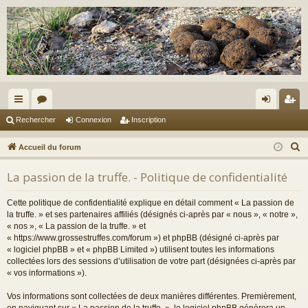
ac
or
on
ns
Rechercher
Connexion
Inscription
co
u
ne
cri
R
Accueil du forum
ur
m
xi
pti
e
La passion de la truffe. - Politique de confidentialité
c
ci
s
on
on
h
s
Cette politique de confidentialité explique en détail comment « La passion de
e
la truffe. » et ses partenaires affiliés (désignés ci-après par « nous », « notre »,
r
« nos », « La passion de la truffe. » et
« https://www.grossestruffes.com/forum ») et phpBB (désigné ci-après par
c
« logiciel phpBB » et « phpBB Limited ») utilisent toutes les informations
h
collectées lors des sessions d’utilisation de votre part (désignées ci-après par
e
« vos informations »).
r
Vos informations sont collectées de deux manières différentes. Premièrement,
en naviguant sur « La passion de la truffe. », le logiciel phpBB génèrera un