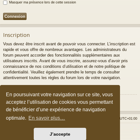
Masquer ma présence lors de cette session
Inscription
Vous devez être inscrit avant de pouvoir vous connecter. L’inscription est
rapide et vous offre de nombreux avantages. Les administrateurs du
forum peuvent accorder des fonctionnalités supplémentaires aux
utilisateurs inscrits. Avant de vous inscrire, assurez-vous d’avoir pris
connaissance de nos conditions d’utilisation et de notre politique de
confidentialité. Veuillez également prendre le temps de consulter
attentivement toutes les règles du forum lors de votre navigation.
Conditions d’utilisation
|
Politique de confidentialité
En poursuivant votre navigation sur ce site, vous
Inscription
acceptez l’utilisation de cookies vous permettant
de bénéficier d’une expérience de navigation
optimale.
En savoir plus…
Accueil du forum
Nous contacter
Fuseau horaire sur
UTC+01:00
Développé par
phpBB
® Forum Software © phpBB Limited
J’accepte
Style par
Arty
&
halilesen
Traduction française officielle
©
Qiaeru