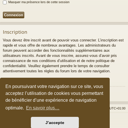
Masquer ma présence lors de cette session
Inscription
Vous devez être inscrit avant de pouvoir vous connecter. L’inscription est
rapide et vous offre de nombreux avantages. Les administrateurs du
forum peuvent accorder des fonctionnalités supplémentaires aux
utilisateurs inscrits. Avant de vous inscrire, assurez-vous d’avoir pris
connaissance de nos conditions d’utilisation et de notre politique de
confidentialité. Veuillez également prendre le temps de consulter
attentivement toutes les règles du forum lors de votre navigation.
Conditions d’utilisation
|
Politique de confidentialité
En poursuivant votre navigation sur ce site, vous
Inscription
acceptez l’utilisation de cookies vous permettant
de bénéficier d’une expérience de navigation
optimale.
En savoir plus…
Accueil du forum
Nous contacter
Fuseau horaire sur
UTC+01:00
Développé par
phpBB
® Forum Software © phpBB Limited
J’accepte
Style par
Arty
&
halilesen
Traduction française officielle
©
Qiaeru