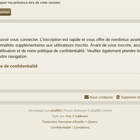
uer ma présence lors de cette session
uvoir vous connecter. L’inscription est rapide et vous offre de nombreux avan
nalités supplémentaires aux utilisateurs inscrits. Avant de vous inscrire, ass
ilisation et de notre politique de confidentialité. Veuillez également prendre 
otre navigation.
ue de confidentialité
Nous contacter
Supprimer l
Développé par
phpBB
® Forum Software © phpBB Limited
Style par
Arty
&
halilesen
Traduction française officielle
©
Qiaeru
Confidentialité
|
Conditions