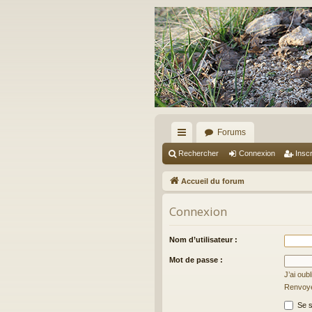
Forums
ac
Rechercher
Connexion
Inscr
co
Accueil du forum
ur
Connexion
ci
s
Nom d’utilisateur :
Mot de passe :
J’ai oub
Renvoyer
Se s