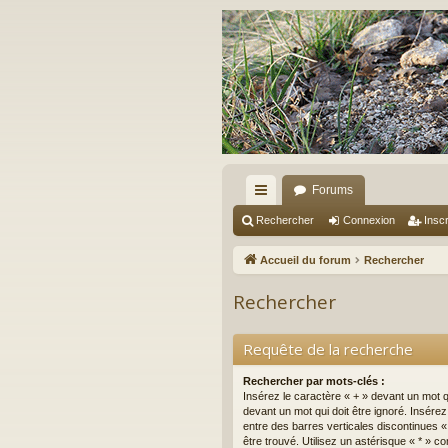
Forums
ac
Rechercher
Connexion
Inscr
co
Accueil du forum
Rechercher
ur
Rechercher
ci
s
Requête de la recherche
Rechercher par mots-clés :
Insérez le caractère « + » devant un mot qu
devant un mot qui doit être ignoré. Insére
entre des barres verticales discontinues « 
être trouvé. Utilisez un astérisque « * »