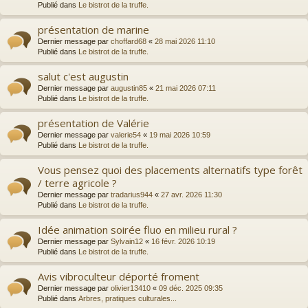
Publié dans
Le bistrot de la truffe.
présentation de marine
Dernier message par
choffard68
«
28 mai 2026 11:10
Publié dans
Le bistrot de la truffe.
salut c'est augustin
Dernier message par
augustin85
«
21 mai 2026 07:11
Publié dans
Le bistrot de la truffe.
présentation de Valérie
Dernier message par
valerie54
«
19 mai 2026 10:59
Publié dans
Le bistrot de la truffe.
Vous pensez quoi des placements alternatifs type forêt
/ terre agricole ?
Dernier message par
tradarius944
«
27 avr. 2026 11:30
Publié dans
Le bistrot de la truffe.
Idée animation soirée fluo en milieu rural ?
Dernier message par
Sylvain12
«
16 févr. 2026 10:19
Publié dans
Le bistrot de la truffe.
Avis vibroculteur déporté froment
Dernier message par
olivier13410
«
09 déc. 2025 09:35
Publié dans
Arbres, pratiques culturales...