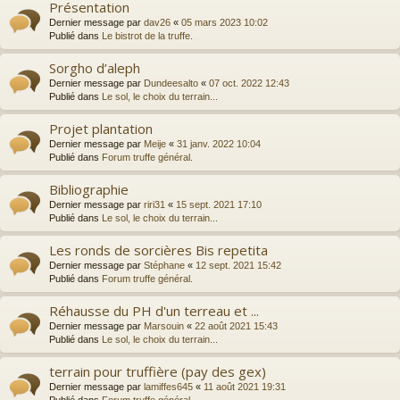
Présentation
Dernier message par
dav26
«
05 mars 2023 10:02
Publié dans
Le bistrot de la truffe.
Sorgho d’aleph
Dernier message par
Dundeesalto
«
07 oct. 2022 12:43
Publié dans
Le sol, le choix du terrain...
Projet plantation
Dernier message par
Meije
«
31 janv. 2022 10:04
Publié dans
Forum truffe général.
Bibliographie
Dernier message par
riri31
«
15 sept. 2021 17:10
Publié dans
Le sol, le choix du terrain...
Les ronds de sorcières Bis repetita
Dernier message par
Stéphane
«
12 sept. 2021 15:42
Publié dans
Forum truffe général.
Réhausse du PH d'un terreau et ...
Dernier message par
Marsouin
«
22 août 2021 15:43
Publié dans
Le sol, le choix du terrain...
terrain pour truffière (pay des gex)
Dernier message par
lamiffes645
«
11 août 2021 19:31