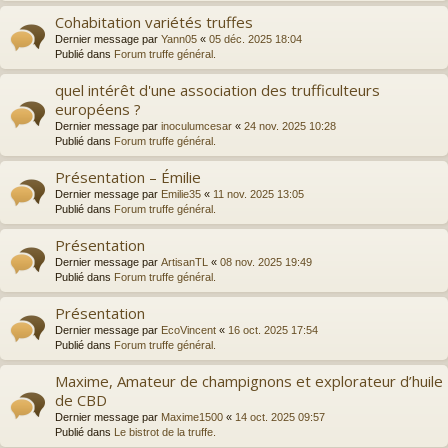
Cohabitation variétés truffes
Dernier message par
Yann05
«
05 déc. 2025 18:04
Publié dans
Forum truffe général.
quel intérêt d'une association des trufficulteurs
européens ?
Dernier message par
inoculumcesar
«
24 nov. 2025 10:28
Publié dans
Forum truffe général.
Présentation – Émilie
Dernier message par
Emilie35
«
11 nov. 2025 13:05
Publié dans
Forum truffe général.
Présentation
Dernier message par
ArtisanTL
«
08 nov. 2025 19:49
Publié dans
Forum truffe général.
Présentation
Dernier message par
EcoVincent
«
16 oct. 2025 17:54
Publié dans
Forum truffe général.
Maxime, Amateur de champignons et explorateur d’huile
de CBD
Dernier message par
Maxime1500
«
14 oct. 2025 09:57
Publié dans
Le bistrot de la truffe.