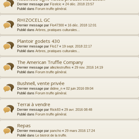
Dernier message par
Fizelcic
«
24 déc. 2018 23:57
Publié dans
Forum truffe général.
RHIZOCELL GC
Dernier message par
Flo47300
«
16 déc. 2018 12:01
Publié dans
Arbres, pratiques culturales...
Plantoir godets 430
Dernier message par
Flo17
«
19 sept. 2018 22:17
Publié dans
Arbres, pratiques culturales...
The American Truffle Company
Dernier message par
allezlestruffes
«
29 nov. 2016 14:19
Publié dans
Forum truffe général.
Bushnell, vente privée
Dernier message par
didine_n
«
02 juin 2016 09:04
Publié dans
Forum truffe général.
Terrai à vendre
Dernier message par
Rick83
«
29 avr. 2016 08:48
Publié dans
Forum truffe général.
Repas
Dernier message par
pancho
«
29 mars 2016 17:24
Publié dans
Le bistrot de la truffe.