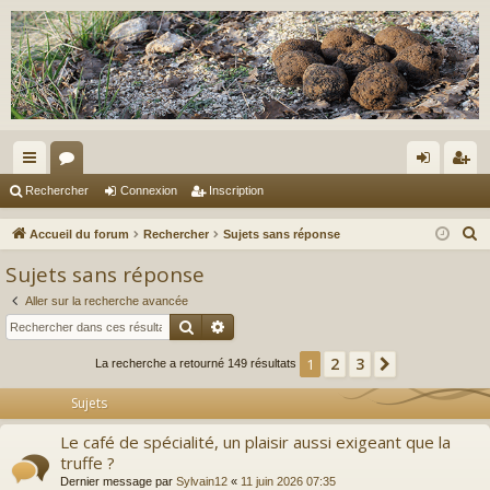
ac
or
on
ns
Rechercher
Connexion
Inscription
co
u
ne
cri
R
Accueil du forum
Rechercher
Sujets sans réponse
ur
m
xi
pti
e
Sujets sans réponse
c
ci
s
on
on
Aller sur la recherche avancée
h
s
Rechercher
Recherche avancée
e
r
2
3
1
Suivant
La recherche a retourné 149 résultats
c
Sujets
h
e
Le café de spécialité, un plaisir aussi exigeant que la
r
truffe ?
Dernier message par
Sylvain12
«
11 juin 2026 07:35