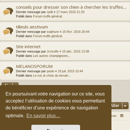
conseils pour dresser son chien à chercher les truffes....
Dernier message par
cjolit
«
17 mars 2016 21:20
Publié dans
Forum truffe général.
tilleuls aestivum
Dernier message par
sulphure
«
15 févr. 2016 20:44
Publié dans
Forum truffe général.
Site internet
Dernier message par
Jcrtruffe
«
15 déc. 2015 13:38
Publié dans
Les autres champignons...
MELANOSPORUM
Dernier message par
paolo
«
19 juil. 2015 10:44
Publié dans
Le sol, le choix du terrain...
En poursuivant votre navigation sur ce site, vous
2
3
1
Suivant
La recherche a retourné 149 résultats
acceptez l’utilisation de cookies vous permettant
Aller
de bénéficier d’une expérience de navigation
optimale.
En savoir plus…
Accueil du forum
Nous contacter
Développé par
phpBB
® Forum Software © phpBB Limited