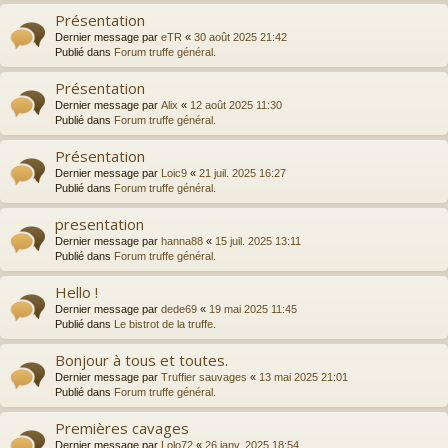
Présentation
Dernier message par
eTR
«
30 août 2025 21:42
Publié dans
Forum truffe général.
Présentation
Dernier message par
Alix
«
12 août 2025 11:30
Publié dans
Forum truffe général.
Présentation
Dernier message par
Loic9
«
21 juil. 2025 16:27
Publié dans
Forum truffe général.
presentation
Dernier message par
hanna88
«
15 juil. 2025 13:11
Publié dans
Forum truffe général.
Hello !
Dernier message par
dede69
«
19 mai 2025 11:45
Publié dans
Le bistrot de la truffe.
Bonjour à tous et toutes.
Dernier message par
Truffier sauvages
«
13 mai 2025 21:01
Publié dans
Forum truffe général.
Premières cavages
Dernier message par
Lolo72
«
26 janv. 2025 18:54