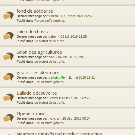
Publié dans
Forum truffe général.
fond de solidarité
Dernier message par
tuber01
«
31 mars 2021 06:35
Publié dans
Forum truffe général.
chien de chasse
Dernier message par
béber
«
05 juil. 2019 21:25
Publié dans
Le bistrot de la truffe.
Salon des agricultures
Dernier message par
bion
«
06 juin 2019 23:01
Publié dans
Le bistrot de la truffe.
gap et ces alentours
Dernier message par
galistruffe
«
11 mai 2019 19:31
Publié dans
Forum truffe général.
Ballade découverte
Dernier message par
Briffes
«
13 févr. 2019 12:58
Publié dans
Le bistrot de la truffe.
Приветствие!
Dernier message par
r-z-r.ru
«
25 déc. 2018 00:04
Publié dans
Forum truffe général.
Neatness tight-fisted product instruction