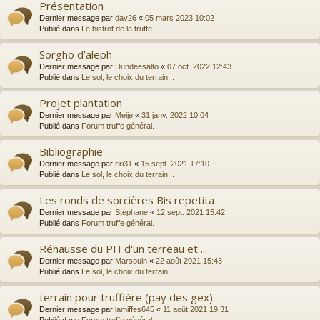
Présentation
Dernier message par
dav26
«
05 mars 2023 10:02
Publié dans
Le bistrot de la truffe.
Sorgho d’aleph
Dernier message par
Dundeesalto
«
07 oct. 2022 12:43
Publié dans
Le sol, le choix du terrain...
Projet plantation
Dernier message par
Meije
«
31 janv. 2022 10:04
Publié dans
Forum truffe général.
Bibliographie
Dernier message par
riri31
«
15 sept. 2021 17:10
Publié dans
Le sol, le choix du terrain...
Les ronds de sorcières Bis repetita
Dernier message par
Stéphane
«
12 sept. 2021 15:42
Publié dans
Forum truffe général.
Réhausse du PH d'un terreau et ...
Dernier message par
Marsouin
«
22 août 2021 15:43
Publié dans
Le sol, le choix du terrain...
terrain pour truffière (pay des gex)
Dernier message par
lamiffes645
«
11 août 2021 19:31