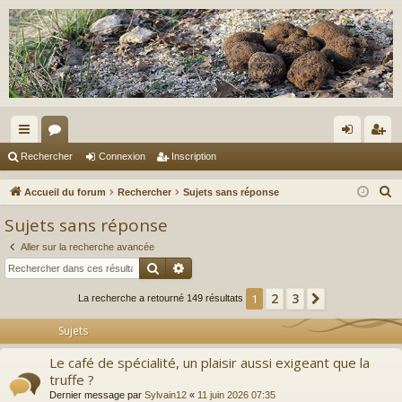
ac
or
on
ns
Rechercher
Connexion
Inscription
co
u
ne
cri
R
Accueil du forum
Rechercher
Sujets sans réponse
ur
m
xi
pti
e
Sujets sans réponse
c
ci
s
on
on
Aller sur la recherche avancée
h
s
Rechercher
Recherche avancée
e
r
2
3
1
Suivant
La recherche a retourné 149 résultats
c
Sujets
h
e
Le café de spécialité, un plaisir aussi exigeant que la
r
truffe ?
Dernier message par
Sylvain12
«
11 juin 2026 07:35