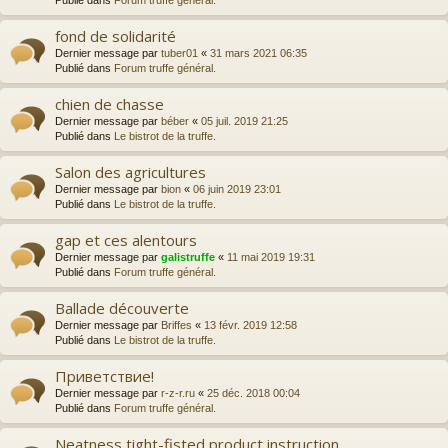
Publié dans
Forum truffe général.
fond de solidarité
Dernier message par
tuber01
«
31 mars 2021 06:35
Publié dans
Forum truffe général.
chien de chasse
Dernier message par
béber
«
05 juil. 2019 21:25
Publié dans
Le bistrot de la truffe.
Salon des agricultures
Dernier message par
bion
«
06 juin 2019 23:01
Publié dans
Le bistrot de la truffe.
gap et ces alentours
Dernier message par
galistruffe
«
11 mai 2019 19:31
Publié dans
Forum truffe général.
Ballade découverte
Dernier message par
Briffes
«
13 févr. 2019 12:58
Publié dans
Le bistrot de la truffe.
Приветствие!
Dernier message par
r-z-r.ru
«
25 déc. 2018 00:04
Publié dans
Forum truffe général.
Neatness tight-fisted product instruction