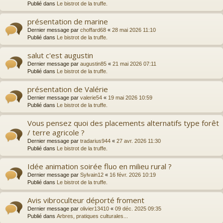
Publié dans
Le bistrot de la truffe.
présentation de marine
Dernier message par
choffard68
«
28 mai 2026 11:10
Publié dans
Le bistrot de la truffe.
salut c'est augustin
Dernier message par
augustin85
«
21 mai 2026 07:11
Publié dans
Le bistrot de la truffe.
présentation de Valérie
Dernier message par
valerie54
«
19 mai 2026 10:59
Publié dans
Le bistrot de la truffe.
Vous pensez quoi des placements alternatifs type forêt
/ terre agricole ?
Dernier message par
tradarius944
«
27 avr. 2026 11:30
Publié dans
Le bistrot de la truffe.
Idée animation soirée fluo en milieu rural ?
Dernier message par
Sylvain12
«
16 févr. 2026 10:19
Publié dans
Le bistrot de la truffe.
Avis vibroculteur déporté froment
Dernier message par
olivier13410
«
09 déc. 2025 09:35
Publié dans
Arbres, pratiques culturales...