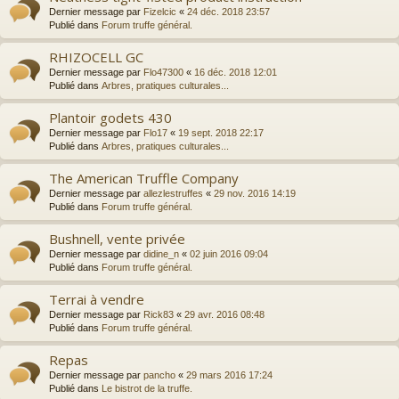
Dernier message par
Fizelcic
«
24 déc. 2018 23:57
Publié dans
Forum truffe général.
RHIZOCELL GC
Dernier message par
Flo47300
«
16 déc. 2018 12:01
Publié dans
Arbres, pratiques culturales...
Plantoir godets 430
Dernier message par
Flo17
«
19 sept. 2018 22:17
Publié dans
Arbres, pratiques culturales...
The American Truffle Company
Dernier message par
allezlestruffes
«
29 nov. 2016 14:19
Publié dans
Forum truffe général.
Bushnell, vente privée
Dernier message par
didine_n
«
02 juin 2016 09:04
Publié dans
Forum truffe général.
Terrai à vendre
Dernier message par
Rick83
«
29 avr. 2016 08:48
Publié dans
Forum truffe général.
Repas
Dernier message par
pancho
«
29 mars 2016 17:24
Publié dans
Le bistrot de la truffe.