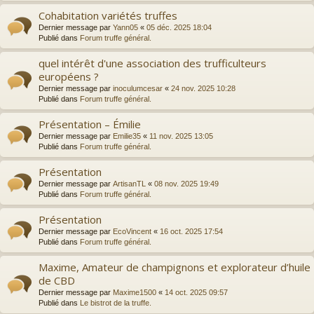
Cohabitation variétés truffes
Dernier message par
Yann05
«
05 déc. 2025 18:04
Publié dans
Forum truffe général.
quel intérêt d'une association des trufficulteurs
européens ?
Dernier message par
inoculumcesar
«
24 nov. 2025 10:28
Publié dans
Forum truffe général.
Présentation – Émilie
Dernier message par
Emilie35
«
11 nov. 2025 13:05
Publié dans
Forum truffe général.
Présentation
Dernier message par
ArtisanTL
«
08 nov. 2025 19:49
Publié dans
Forum truffe général.
Présentation
Dernier message par
EcoVincent
«
16 oct. 2025 17:54
Publié dans
Forum truffe général.
Maxime, Amateur de champignons et explorateur d’huile
de CBD
Dernier message par
Maxime1500
«
14 oct. 2025 09:57
Publié dans
Le bistrot de la truffe.