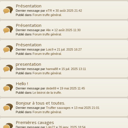
Présentation
Dernier message par
eTR
«
30 août 2025 21:42
Publié dans
Forum truffe général.
Présentation
Dernier message par
Alix
«
12 août 2025 11:30
Publié dans
Forum truffe général.
Présentation
Dernier message par
Loic9
«
21 juil. 2025 16:27
Publié dans
Forum truffe général.
presentation
Dernier message par
hanna88
«
15 juil. 2025 13:11
Publié dans
Forum truffe général.
Hello !
Dernier message par
dede69
«
19 mai 2025 11:45
Publié dans
Le bistrot de la truffe.
Bonjour à tous et toutes.
Dernier message par
Truffier sauvages
«
13 mai 2025 21:01
Publié dans
Forum truffe général.
Premières cavages
Dernier message par
Lolo72
«
26 janv. 2025 18:54