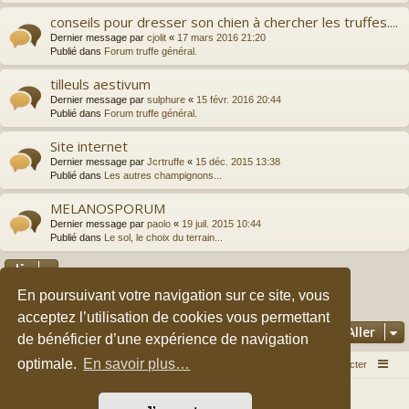
conseils pour dresser son chien à chercher les truffes....
Dernier message par
cjolit
«
17 mars 2016 21:20
Publié dans
Forum truffe général.
tilleuls aestivum
Dernier message par
sulphure
«
15 févr. 2016 20:44
Publié dans
Forum truffe général.
Site internet
Dernier message par
Jcrtruffe
«
15 déc. 2015 13:38
Publié dans
Les autres champignons...
MELANOSPORUM
Dernier message par
paolo
«
19 juil. 2015 10:44
Publié dans
Le sol, le choix du terrain...
En poursuivant votre navigation sur ce site, vous
2
3
1
Suivant
La recherche a retourné 149 résultats
acceptez l’utilisation de cookies vous permettant
Aller
de bénéficier d’une expérience de navigation
optimale.
En savoir plus…
Accueil du forum
Nous contacter
Développé par
phpBB
® Forum Software © phpBB Limited