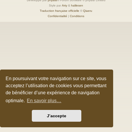
Développé par
phpBB
® Forum Software © phpBB Limited
Style par
Arty
&
halilesen
Traduction française officielle
©
Qiaeru
Confidentialité
|
Conditions
En poursuivant votre navigation sur ce site, vous
acceptez l’utilisation de cookies vous permettant
de bénéficier d’une expérience de navigation
optimale.
En savoir plus…
J’accepte