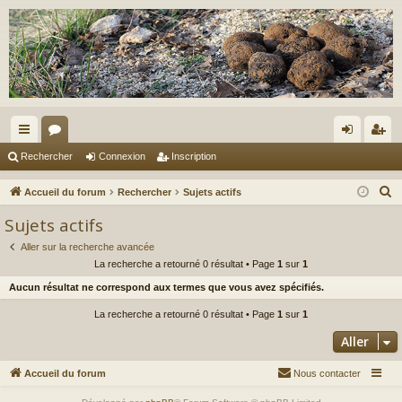
ac
or
on
ns
Rechercher
Connexion
Inscription
co
u
ne
cri
R
Accueil du forum
Rechercher
Sujets actifs
ur
m
xi
pti
e
Sujets actifs
c
ci
s
on
on
Aller sur la recherche avancée
h
s
La recherche a retourné 0 résultat • Page
1
sur
1
e
Aucun résultat ne correspond aux termes que vous avez spécifiés.
r
c
La recherche a retourné 0 résultat • Page
1
sur
1
h
Aller
e
r
Accueil du forum
Nous contacter