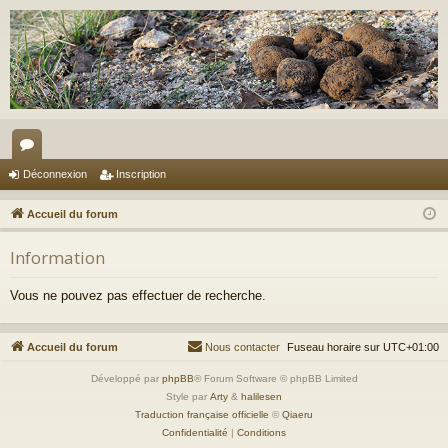
or
Déconnexion
Inscription
u
Accueil du forum
m
Information
s
Vous ne pouvez pas effectuer de recherche.
Accueil du forum
Nous contacter
Fuseau horaire sur
UTC+01:00
Développé par
phpBB
® Forum Software © phpBB Limited
Style par
Arty
&
halilesen
Traduction française officielle
©
Qiaeru
Confidentialité
|
Conditions