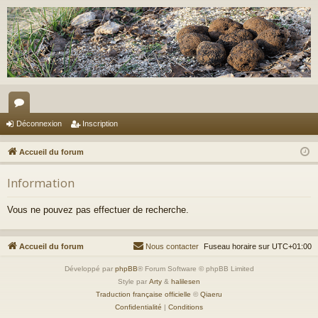
or
Déconnexion
Inscription
u
Accueil du forum
m
Information
s
Vous ne pouvez pas effectuer de recherche.
Accueil du forum
Nous contacter
Fuseau horaire sur
UTC+01:00
Développé par
phpBB
® Forum Software © phpBB Limited
Style par
Arty
&
halilesen
Traduction française officielle
©
Qiaeru
Confidentialité
|
Conditions